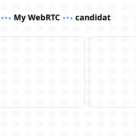
My WebRTC
candidat