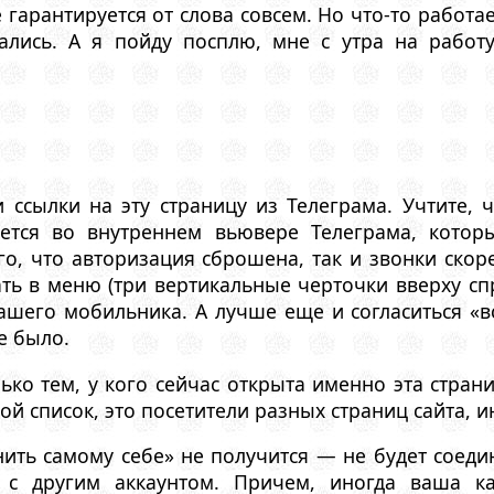
гарантируется от слова совсем. Но что-то работае
ались. А я пойду посплю, мне с утра на работ
 ссылки на эту страницу из Телеграма. Учтите, 
оется во внутреннем вьювере Телеграма, кото
го, что авторизация сброшена, так и звонки скоре
ать в меню (три вертикальные черточки вверху спр
шего мобильника. А лучше еще и согласиться «вс
е было.
ко тем, у кого сейчас открыта именно эта страниц
й список, это посетители разных страниц сайта, и
ить самому себе» не получится — не будет соеди
 с другим аккаунтом. Причем, иногда ваша к