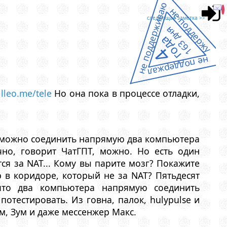
не поддерживаю
не поддержу
следующая заметка >>
163 дня
года
4
не поддержал

lleo.me/tele
Но она пока в процессе отладки,
возможно соединить напрямую два компьютера
чно, говорит ЧатГПТ, можно. Но есть один
тся за NAT... Кому вы парите мозг? Покажите
р в коридоре, который не за NAT? Пятьдесят
что два компьютера напрямую соединить
тестировать. Из говна, палок, hulypulse и
м, Зум и даже мессенжер Макс.