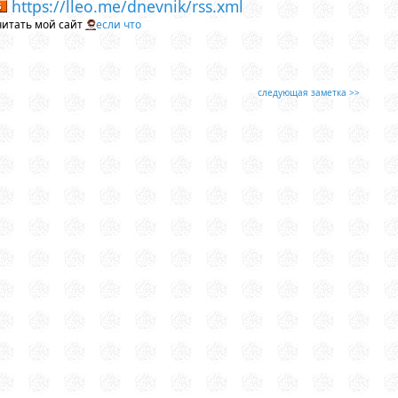
https://lleo.me/dnevnik/rss.xml
читать мой сайт
если что
следующая заметка >>