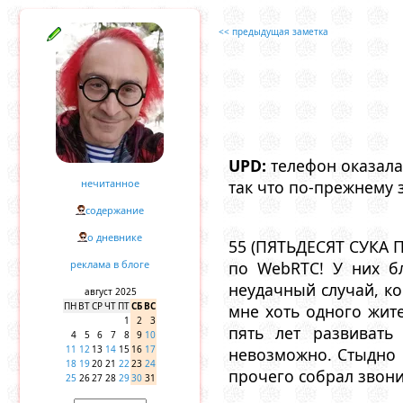
<< предыдущая заметка
UPD:
телефон оказалас
нечитанное
так что по-прежнему 
содержание
о дневнике
55 (ПЯТЬДЕСЯТ СУКА П
по WebRTC! У них бл
реклама в блоге
неудачный случай, ко
август 2025
ПН
ВТ
СР
ЧТ
ПТ
СБ
ВС
мне хоть одного жите
1
2
3
пять лет развивать
4
5
6
7
8
9
10
11
12
13
14
15
16
17
невозможно. Стыдно п
18
19
20
21
22
23
24
прочего собрал звони
25
26
27
28
29
30
31