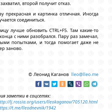
захватил, второй получит отказ.
азу прекрасная и картинка отличная. Иногда
учается соединиться.
ницу лучше обновить CTRL+F5. Там какие-то
конца с ними разобрался. Пару раз замечал,
ными попытками, и тогда помогает даже не
ер заново.
© Леонид Каганов
lleo@lleo.me
пия заметки в соцсетях:
ttp://lj.rossia.org/users/lleokaganov/705120.html
ttps://t.me/lleodnevnik/1942