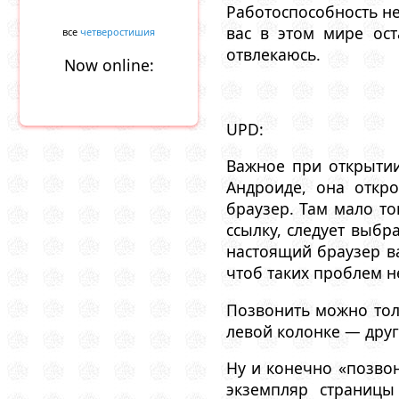
Работоспособность не 
вас в этом мире ост
все
четверостишия
отвлекаюсь.
Now online:
UPD:
Важное при открытии
Андроиде, она откр
браузер. Там мало то
ссылку, следует выбр
настоящий браузер ва
чтоб таких проблем н
Позвонить можно толь
левой колонке — друго
Ну и конечно «позвон
экземпляр страницы