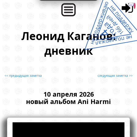
не поддерживаю
не поддержу
166 дней
года
4
Леонид Каганов:
не поддержал
дневник
<< предыдущая заметка
следующая заметка >>
10 апреля 2026
новый альбом Ani Harmi