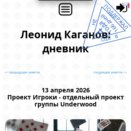
ПОДДЕРЖАЛ
166 дней
НЕ
года
4
Леонид Каганов:
Я ЭТО
дневник
<< предыдущая заметка
следующая заметка >>
13 апреля 2026
Проект Игроки - отдельный проект
группы Underwood