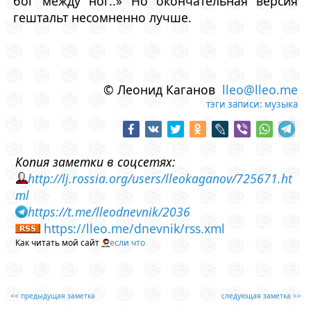
бог между ног..» Но окончательная версия
гештальт несомненно лучше.
© Леонид Каганов
lleo@lleo.me
тэги записи:
музыка
Копия заметки в соцсетях:
http://lj.rossia.org/users/lleokaganov/725671.ht
ml
https://t.me/lleodnevnik/2036
https://lleo.me/dnevnik/rss.xml
Как читать мой сайт
если что
<< предыдущая заметка
следующая заметка >>