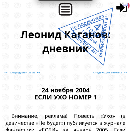
не поддержал
не поддерживаю
4
года
Леонид Каганов:
163 дня
не поддержу
дневник
<< предыдущая заметка
следующая заметка >>
24 ноября 2004
ЕСЛИ УХО НОМЕР 1
Внимание, реклама! Повесть «Ухо» (в
девичестве «Не будет») публикуется в журнале
фантастики «ЕСЛИ» за январь 2005. Если