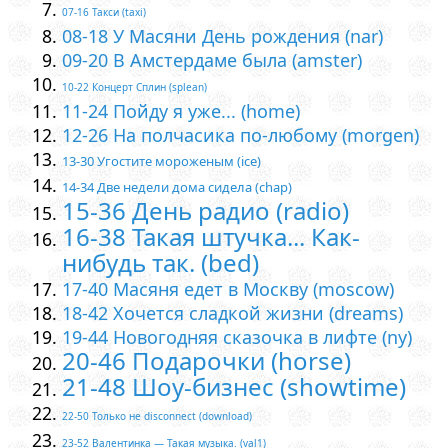
07-16 Такси (taxi)
08-18 У Масяни День рождения (nar)
09-20 В Амстердаме была (amster)
10-22 Концерт Сплин (splean)
11-24 Пойду я уже... (home)
12-26 На полчасика по-любому (morgen)
13-30 Угостите мороженым (ice)
14-34 Две недели дома сидела (chap)
15-36 День радио (radio)
16-38 Такая штучка... Как-
нибудь так. (bed)
17-40 Масяня едет в Москву (moscow)
18-42 Хочется сладкой жизни (dreams)
19-44 Новогодняя сказочка в лифте (ny)
20-46 Подарочки (horse)
21-48 Шоу-бизнес (showtime)
22-50 Только не disconnect (download)
23-52 Валентинка — Такая музыка. (val1)