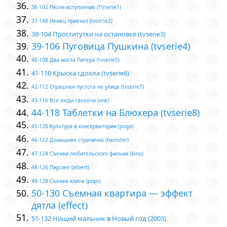
36-102 Песня-вступление (TVserie1)
37-148 Немец приехал (tvserie2)
38-104 Проститутки на остановке (tvserie3)
39-106 Пуговица Пушкина (tvserie4)
40-108 Два моста Питера (tvserie5)
41-110 Крыска сдохла (tvserie6)
42-112 Страшная пустота на улице (tvserie7)
43-116 Все люди сволочи (vne)
44-118 Таблетки на Блюхера (tvserie8)
45-120 Культура в консерватории (pogo)
46-122 Домашняя страничка (hamster)
47-124 Съемки любительского фильма (kino)
48-126 Пирсинг (albert)
49-128 Съемка клипа (pops)
50-130 Съемная квартира — эффект
дятла (effect)
51-132 Нищий мальчик в Новый год (2003)