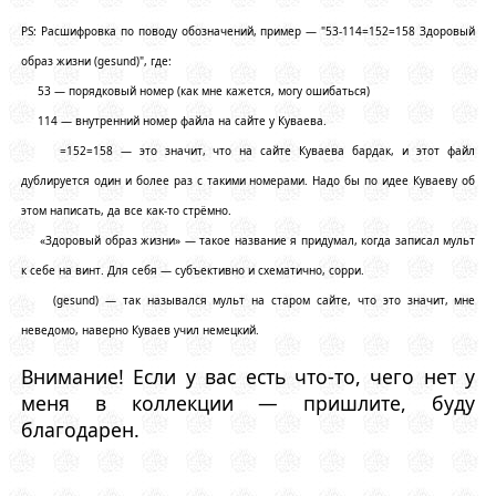
PS: Расшифровка по поводу обозначений, пример — "53-114=152=158 Здоровый
образ жизни (gesund)", где:
53 — порядковый номер (как мне кажется, могу ошибаться)
114 — внутренний номер файла на сайте у Куваева.
=152=158 — это значит, что на сайте Куваева бардак, и этот файл
дублируется один и более раз с такими номерами. Надо бы по идее Куваеву об
этом написать, да все как-то стрёмно.
«Здоровый образ жизни» — такое название я придумал, когда записал мульт
к себе на винт. Для себя — субъективно и схематично, сорри.
(gesund) — так назывался мульт на старом сайте, что это значит, мне
неведомо, наверно Куваев учил немецкий.
Внимание! Если у вас есть что-то, чего нет у
меня в коллекции — пришлите, буду
благодарен.