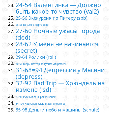
24-54 Валентинка — Должно
быть какое-то чувство (val2)
25-56 Экскурсия по Питеру (spb)
26-58 Восьмое марта (8m)
27-60 Ночные ужасы города
(ded)
28-62 У меня не начинается
(secret)
29-64 Ролики (roll)
30-66 Гарри Поттер за кулисами (potter)
31-68=94 Депрессия у Масяни
(depress)
32-92 Bad Trip — Хрюндель на
измене (lsd)
33-96 Русский панк-рок (ruspunk)
34-100 Надувная кукла Масяня (barbie)
35-98 Деньги небо и машины (schule)