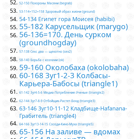
52-150 Похороны Масяни (begrab)
53-114=152=158 Здоровый образ жизни (gesund)
54-134 Египет гора Моисея (habibi)
55-182 Карусельщик (marygo)
56-136=170. День сурком
(groundhogday)
57-138 Секс два — щекотно (sex2)
58-140 Борьба с козлами (ok)
59-160 Околобаха (okolobaha)
60-168 3уг1-2-3 Колбасы-
Карьера-Бабосы (triangle1)
61-142 3уг4-5-6 Медиа-Потребление-Ученые (triangle2)
62-144 3уг7-8-9 Отбойщик-Растет-Бонд (triangle3)
63-146 3уг10-11-12 Кладбище-Hafanana-
Грабитель (triangle4)
64-166 3уг13-14-15 Соседи-Кино-Муха (triangle5)
65-156 На заливе — вдомах