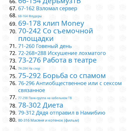
66-154 ДерьмузТВ
67-162 Взломал сервер
68-164 Флудеры
69-178 клип Money
70-242 Со съемочной
площадки
71-260 Говеный день
72-268=288 Искушение лохматого
73-276 Работа в театре
74-284 На спор
75-292 Борьба со спамом
76-296 Антиобщественное или с сексом
связанное
77-298 Панк-группа на кабельном ТВ
78-302 Диета
79-312 Дядя отправил в Намибию
80-316 Масяня и котенок (фильм)