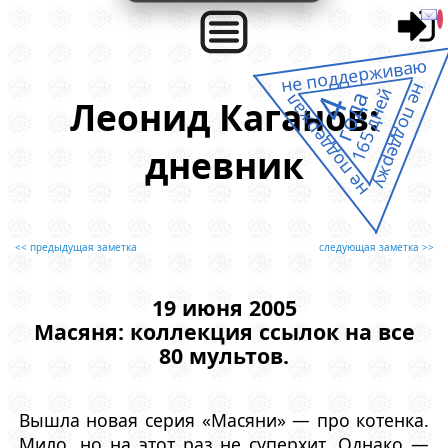
не поддерживаю
не поддержу
165 дней
года
4
не поддержал
Леонид Каганов:
дневник
<< предыдущая заметка
следующая заметка >>
19 июня 2005
Масяня: коллекция ссылок на все
80 мультов.
Вышла новая серия «Масяни» — про котенка.
Мило, но на этот раз не суперхит. Однако —