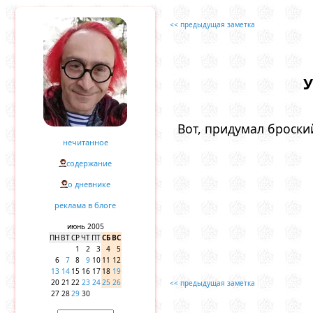
<< предыдущая заметка
У
Вот, придумал броский
нечитанное
содержание
о дневнике
реклама в блоге
июнь 2005
ПН
ВТ
СР
ЧТ
ПТ
СБ
ВС
1
2
3
4
5
6
7
8
9
10
11
12
13
14
15
16
17
18
19
20
21
22
23
24
25
26
<< предыдущая заметка
27
28
29
30