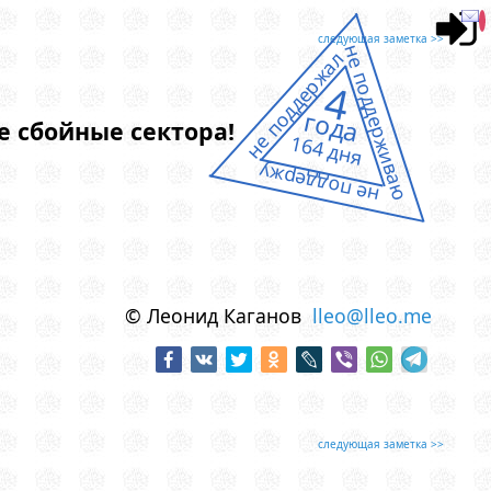
следующая заметка >>
не поддерживаю
не поддержал
4
года
 сбойные сектора!
164 дня
не поддержу
© Леонид Каганов
lleo@lleo.me
следующая заметка >>