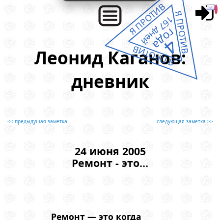
Я ПРОТИВ
Я ПРОТИВ
167 дней
года
4
Я ПРОТИВ
Леонид Каганов:
дневник
<< предыдущая заметка
следующая заметка >>
24 июня 2005
Ремонт - это...
Ремонт — это когда