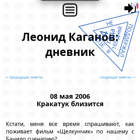
НЕ
ПОДДЕРЖАЛ
165 дней
года
4
Леонид Каганов:
Я ЭТО
дневник
<< предыдущая заметка
следующая заметка >>
08 мая 2006
Кракатук близится
Кстати, меня все время спрашивают, как
поживает фильм «Щелкунчик» по нашему с
Бачило сценарию?