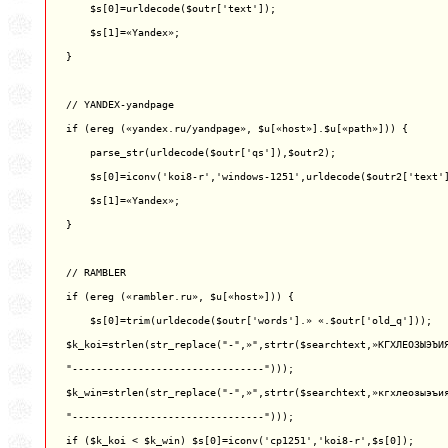
    $s[0]=urldecode($outr['text']);

    $s[1]=«Yandex»;

}

// YANDEX-yandpage

if (ereg («yandex.ru/yandpage», $u[«host»].$u[«path»])) {

    parse_str(urldecode($outr['qs']),$outr2);

    $s[0]=iconv('koi8-r','windows-1251',urldecode($outr2['text']
    $s[1]=«Yandex»;

}

// RAMBLER

if (ereg («rambler.ru», $u[«host»])) {

    $s[0]=trim(urldecode($outr['words'].» «.$outr['old_q']));

$k_koi=strlen(str_replace("-",»",strtr($searchtext,»КГХЛЕОЗЫЭЪИЯ
"--------------------------------")));

$k_win=strlen(str_replace("-",»",strtr($searchtext,»кгхлеозыэъия
"--------------------------------")));

if ($k_koi < $k_win) $s[0]=iconv('cp1251','koi8-r',$s[0]);
