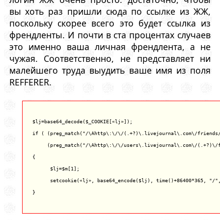
вы хоть раз пришли сюда по ссылке из ЖЖ,
поскольку скорее всего это будет ссылка из
френдленты. И почти в ста процентах случаев
это именно ваша личная френдлента, а не
чужая. Соответственно, не представляет ни
малейшего труда выудить ваше имя из поля
REFFERER.
$lj=base64_decode($_COOKIE[«lj»]);

if ( (preg_match("/\Ahttp\:\/\/(.+?)\.livejournal\.com\/friends/
     (preg_match("/\Ahttp\:\/\/users\.livejournal\.com\/(.+?)\/f
{

      $lj=$m[1];

      setcookie(«lj», base64_encode($lj), time()+86400*365, "/",