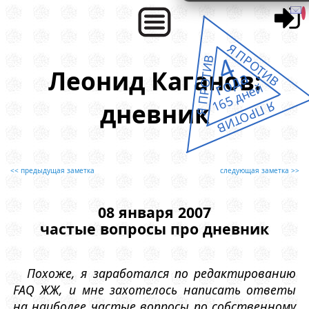
Я ПРОТИВ
4
Я ПРОТИВ
Леонид Каганов:
года
165 дней
дневник
Я ПРОТИВ
<< предыдущая заметка
следующая заметка >>
08 января 2007
частые вопросы про дневник
Похоже, я заработался по редактированию
FAQ ЖЖ, и мне захотелось написать ответы
на наиболее частые вопросы по собственному