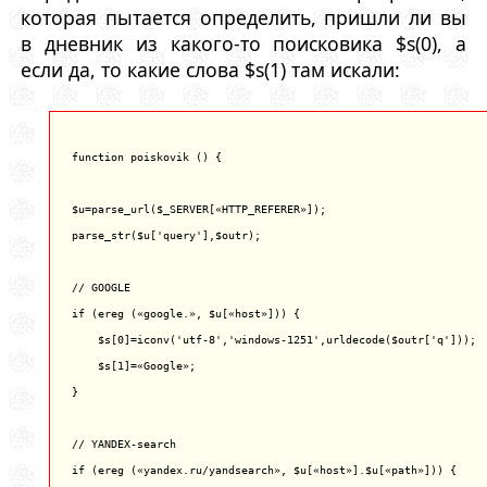
которая пытается определить, пришли ли вы
в дневник из какого-то поисковика $s(0), а
если да, то какие слова $s(1) там искали:
function poiskovik () {

$u=parse_url($_SERVER[«HTTP_REFERER»]);

parse_str($u['query'],$outr);

// GOOGLE

if (ereg («google.», $u[«host»])) {

    $s[0]=iconv('utf-8','windows-1251',urldecode($outr['q']));

    $s[1]=«Google»;

}

// YANDEX-search

if (ereg («yandex.ru/yandsearch», $u[«host»].$u[«path»])) {
