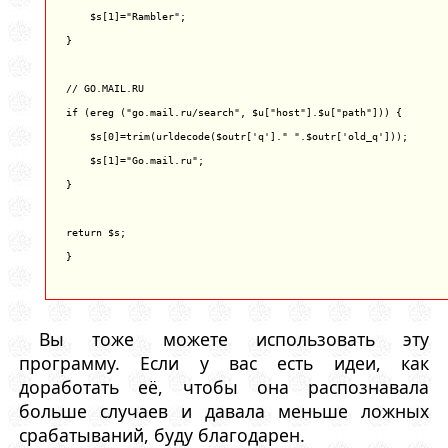
    $s[1]="Rambler";

}

// GO.MAIL.RU

if (ereg ("go.mail.ru/search", $u["host"].$u["path"])) {

    $s[0]=trim(urldecode($outr['q']." ".$outr['old_q']));

    $s[1]="Go.mail.ru";

}

return $s;

}
Вы тоже можете использовать эту
программу. Если у вас есть идеи, как
доработать её, чтобы она распознавала
больше случаев и давала меньше ложных
срабатываний, буду благодарен.