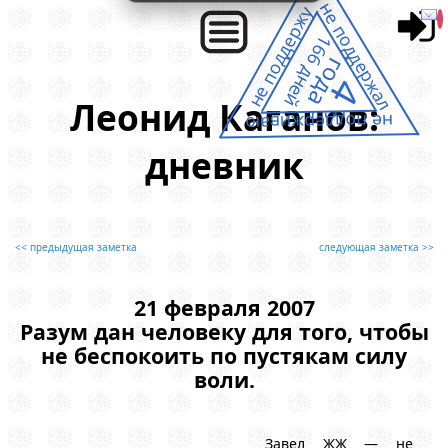
не поддержал
не поддержу
166 дней
года
4
Леонид Каганов:
не поддерживаю
дневник
<< предыдущая заметка
следующая заметка >>
21 февраля 2007
Разум дан человеку для того, чтобы
не беспокоить по пустякам силу
воли.
Завел ЖЖ — не