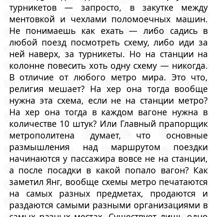
турникетов — запросто, в закутке между
ментовкой и чехлами поломоечных машин.
Не понимаешь как ехать — либо садись в
любой поезд посмотреть схему, либо иди за
ней наверх, за турникеты. Но на станции на
колонне повесить хоть одну схему — никогда.
В отличие от любого метро мира. Это что,
религия мешает? На хер она тогда вообще
нужна эта схема, если не на станции метро?
На хер она тогда в каждом вагоне нужна в
количестве 10 штук? Или Главный прапорщик
метрополитена думает, что основные
размышления над маршрутом поездки
начинаются у пассажира вовсе не на станции,
а после посадки в какой попало вагон? Как
заметил Янг, вообще схемы метро печатаются
на самых разных предметах, продаются и
раздаются самыми разными организациями в
самых разных местах. Существует лишь одно