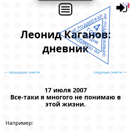
не поддержал
не поддерживаю
4
года
Леонид Каганов:
164 дня
не поддержу
дневник
<< предыдущая заметка
следующая заметка >>
17 июля 2007
Все-таки я многого не понимаю в
этой жизни.
Например: