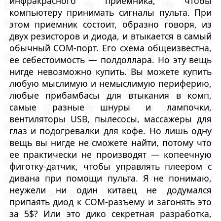
инфракрасного приемника, чтобы
компьютеру принимать сигналы пульта. При
этом приемник состоит, образно говоря, из
двух резисторов и диода, и втыкается в самый
обычный COM-порт. Его схема общеизвестна,
ее себестоимость — полдоллара. Но эту вещь
нигде невозможно купить. Вы можете купить
любую мыслимую и немыслимую периферию,
любые прибамбасы для втыкания в комп,
самые разные шнуры и лампочки,
вентиляторы USB, пылесосы, массажеры для
глаз и подогревалки для кофе. Но лишь одну
вещь вы нигде не сможете найти, потому что
ее практически не производят — копеечную
фиготку-датчик, чтобы управлять плеером с
дивана при помощи пульта. Я не понимаю,
неужели ни один китаец не додумался
припаять диод к COM-разъему и загонять это
за 5$? Или это дико секретная разработка,