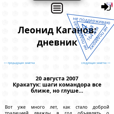
не поддерживаю
не поддержал
4
года
Леонид Каганов:
164 дня
не поддержу
дневник
<< предыдущая заметка
следующая заметка >>
20 августа 2007
Кракатук: шаги командора все
ближе, но глуше...
Вот уже много лет, как стало доброй
традицией дважды в год объявлять о