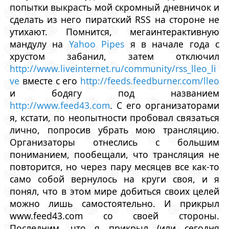
попытки выкрасть мой скромный дневничок и
сделать из него пиратский RSS на стороне не
утихают. Помнится, мегаинтерактивную
мандулу на
Yahoo Pipes
я в начале года с
хрустом забанил, затем отключил
http://www.liveinternet.ru/community/rss_lleo_li
ve
вместе с его
http://feeds.feedburner.com/lleo
и бодягу под названием
http://www.feed43.com
. С его организаторами
я, кстати, по неопытности пробовал связаться
лично, попросив убрать мою трансляцию.
Организаторы отнеслись с большим
пониманием, пообещали, что трансляция не
повторится, но через пару месяцев все как-то
само собой вернулось на круги своя, и я
понял, что в этом мире добиться своих целей
можно лишь самостоятельно. И прикрыл
www.feed43.com со своей стороны.
Последним, что я прикрыл (или сегодня