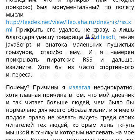
прикрою) был монументальный по полету
мысли
http://feedex.net/view/lleo.aha.ru/dnevnik/rss.x
ml
Прикрыть его удалось не сразу, а лишь
благодаря умищу товарища
dilesoft
, гения
JavaScript и знатока маленьких пушистых
грызунов, спасибо ему. И я намерен
прикрывать пиратские RSS и дальше,
извините. Хотя бы из чисто спортивного
интереса.
Почему? Причины я
излагал
неоднократно,
хотя главная причина в том, что мой дневник
и так читает больше людей, чем было бы
нормально для моего образа жизни, и я имею
подлое право не желать видеть среди своих
читателей тех людей, которым лень ткнуть
мышкой в ссылку и которым наплевать на моё
мнение. Кроме того, повторяю, охота на лис