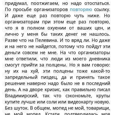
придумал, поотжигаем, но надо отоспаться.
По просьбе организаторов
повторяю
ссылку.
И даже еще раз повторю чуть ниже. Но
организаторам при этом еще раз повторю,
что я в полном охуении от ваших цен, и
лично у меня бы таких денег не нашлось.
Разве что на Пелевина. И то вряд ли. Но даже
и на него не найдется, потому что пойдут эти
деньги совсем не мне. На что организаторы
мне ответили, что люди из моего дневника
смогут прийти за полцены. Но я вам говорю:
ну их на хуй, эти полцены тоже какой-то
запредельный пиздец, да и принять такое
решение наверно надо было не в последний
день. А на дворе кризис, как правильно писал
Владимирский, так что сэкономьте, крупы
купите лучше или соли или видеокарту новую.
Без шуток. В общем, мопед не мой, товарищи,
не мой мопед. Кстати, подтвердилась моя