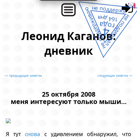
не поддержу
не поддерживаю
не поддержал
164 дня
года
4
Леонид Каганов:
дневник
<< предыдущая заметка
следующая заметка >>
25 октября 2008
меня интересуют только мыши...
Я тут
снова
с удивлением обнаружил, что