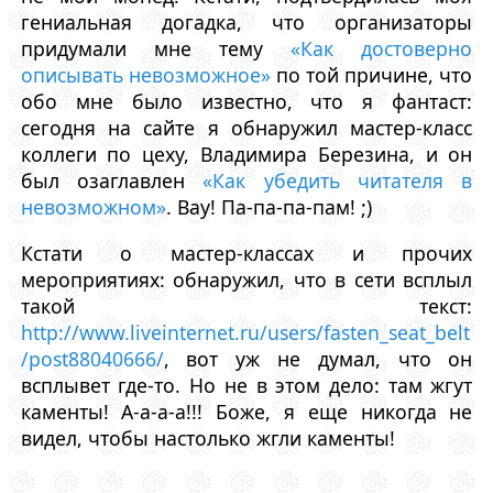
гениальная догадка, что организаторы
придумали мне тему
«Как достоверно
описывать невозможное»
по той причине, что
обо мне было известно, что я фантаст:
сегодня на сайте я обнаружил мастер-класс
коллеги по цеху, Владимира Березина, и он
был озаглавлен
«Как убедить читателя в
невозможном»
. Вау! Па-па-па-пам! ;)
Кстати о мастер-классах и прочих
мероприятиях: обнаружил, что в сети всплыл
такой текст:
http://www.liveinternet.ru/users/fasten_seat_belt
/post88040666/
, вот уж не думал, что он
всплывет где-то. Но не в этом дело: там жгут
каменты! А-а-а-а!!! Боже, я еще никогда не
видел, чтобы настолько жгли каменты!