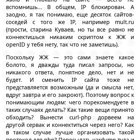
вспомнишь... В общем, IP блокирован. А
заодно, я так понимаю, еще десяток сайтов-
соседей с того же IP, например mult.ru
(прости, старина Куваев, но ты все равно не
коннектишься никаким скриптом к ЖЖ и
openID у тебя нету, так что не заметишь).
Поскольку ЖЖ — это сами знаете какое
болото, я дважды туда писал запросы, но
никакого ответа, понятное дело, нет и не
будет. И сменить IP сайта тоже не
представляется возможным (да и смысла нет,
вдруг завтра и его закроют). Поэтому вопрос к
понимающим людям: чего порекомендуете в
таких случаях делать? Как такие вещи принято
обходить? Вынести curl-php дорвеем на
другой сервак и коннектиться через него? Как
в таком случае лучше организовать такой
протокол для php? Пересылать vardump туда и