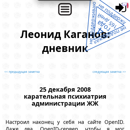
не поддерживаю
не поддержу
165 дней
года
4
не поддержал
Леонид Каганов:
дневник
<< предыдущая заметка
следующая заметка >>
25 декабря 2008
карательная психиатрия
администрации ЖЖ
Настроил наконец у себя на сайте OpenID.
Даже два. OpenID-сервер, чтобы я мог