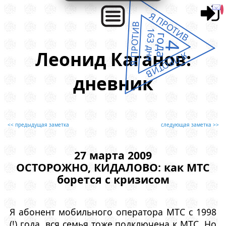
Я ПРОТИВ
Я ПРОТИВ
163 дня
года
4
Леонид Каганов:
Я ПРОТИВ
дневник
<< предыдущая заметка
следующая заметка >>
27 марта 2009
ОСТОРОЖНО, КИДАЛОВО: как МТС
борется с кризисом
Я абонент мобильного оператора МТС с 1998
(!) года, вся семья тоже подключена к МТС. Но