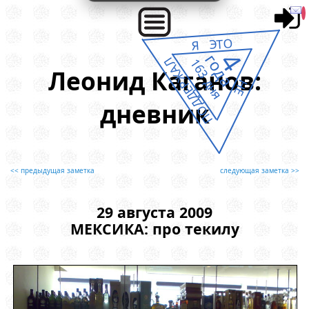
Я ЭТО
4
года
ПОДДЕРЖАЛ
163 дня
Леонид Каганов:
НЕ
дневник
<< предыдущая заметка
следующая заметка >>
29 августа 2009
МЕКСИКА: про текилу