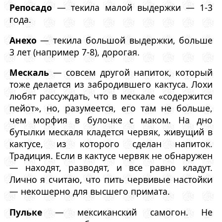
Репосадо
— текила малой выдержки — 1-3
года.
Анехо
— текила большой выдержки, больше
3 лет (например 7-8), дорогая.
Мескаль
— совсем другой напиток, который
тоже делается из забродившего кактуса. Лохи
любят рассуждать, что в мескале «содержится
пейот», но, разумеется, его там не больше,
чем морфия в булочке с маком. На дно
бутылки мескаля кладется червяк, живущий в
кактусе, из которого сделан напиток.
Традиция. Если в кактусе червяк не обнаружен
— находят, разводят, и все равно кладут.
Лично я считаю, что пить червивые настойки
— некошерно для высшего примата.
Пульке
— мексиканский самогон. Не