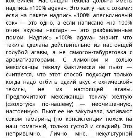
коктейлей. Настоящая текила должна иметь
надпись «100% agava». Это как у нас с соками:
если на пакете надпись «100% апельсиновый
сок» — это одно, а если написано «на 100%
очин вкусны нектар» — это разбавленные
помои. Надпись «100% agava» значит, что
текила сделана действительно из настоящей
голубой агавы, а не самогон-табуретовка с
ароматизаторами. С лимоном и солью
мексиканцы текилу фактически не пьют —
считается, что этот способ подходит только
когда надо отбить едкий вкус «технической»
текилы, не из настоящей агавы.
Предпочитают мексиканцы текилу желтую
(«золотую» по-нашему) — неочищенную,
настоенную. Пьют ее не закусывая, запивают
соком тамаринд (по консистенции похож на
наш томатный, только густой и сладкий). Это
непривычно. Лично мне, некультурной