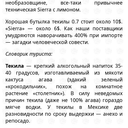
необразовщине, все-таки привычнее
техническая Sierra с лимоном.
Хорошая бутылка текилы 0.7 стоит около 10$.
«Sierra» — около 6$. Как наши поставщики
умудряются наворачивать 400% при импорте
— загадки человеческой совести.
Словарик туриста:
Текила
— крепкий алкогольный напиток 35-
40 градусов, изготавливаемый из мякоти
кактуса агава (эдакий зеленый
«крокодильчик», похож на комнатное
растение «столетник»). В силу неведомых
причин текила (даже не 100% агава) гораздо
мягче водки. У текилы в Мексике две
разновидности по сроку выдержки — анехо и
репосадо.