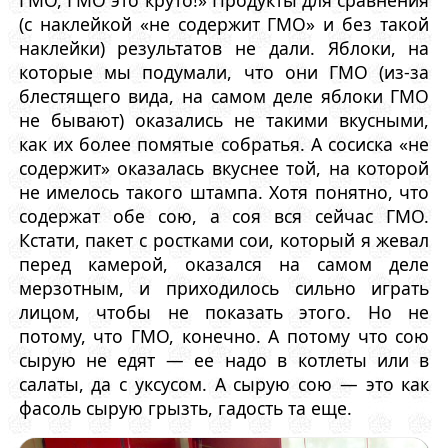
ГМО, ГМО это круто!» Продукты для сравнения
(с наклейкой «не содержит ГМО» и без такой
наклейки) результатов не дали. Яблоки, на
которые мы подумали, что они ГМО (из-за
блестящего вида, на самом деле яблоки ГМО
не бывают) оказались не такими вкусными,
как их более помятые собратья. А сосиска «не
содержит» оказалась вкуснее той, на которой
не имелось такого штампа. Хотя понятно, что
содержат обе сою, а соя вся сейчас ГМО.
Кстати, пакет с ростками сои, который я жевал
перед камерой, оказался на самом деле
мерзотным, и приходилось сильно играть
лицом, чтобы не показать этого. Но не
потому, что ГМО, конечно. А потому что сою
сырую не едят — ее надо в котлеты или в
салаты, да с уксусом. А сырую сою — это как
фасоль сырую грызть, гадость та еще.