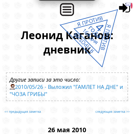
Я ПРОТИВ
4
года
Я ПРОТИВ
164 дня
Леонид Каганов:
Я ПРОТИВ
дневник
Другие записи за это число:
2010/05/26 - Выложил "ГАМЛЕТ НА ДНЕ" и
"ЧОЗА ГРИБЫ"
<< предыдущая заметка
следующая заметка >>
26 мая 2010