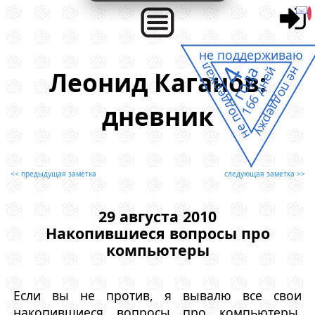
не поддерживаю
4
не поддержал
года
166 дней
не поддержу
Леонид Каганов:
дневник
<< предыдущая заметка
следующая заметка >>
29 августа 2010
Накопившиеся вопросы про
компьютеры
Если вы не против, я вывалю все свои
накопившиеся вопросы про компьютеры,