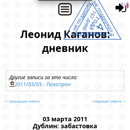
не поддержал
не поддержу
167 дней
года
4
Леонид Каганов:
не поддерживаю
дневник
Другие записи за это число:
2011/03/03 - Лохотрон
<< предыдущая заметка
следующая заметка >>
03 марта 2011
Дублин: забастовка