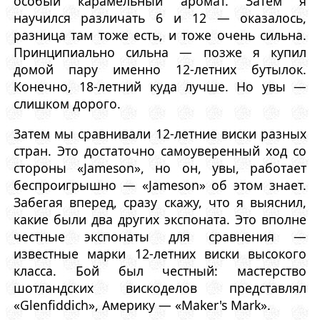
особый карамельный аромат. Затем я
научился различать 6 и 12 — оказалось,
разница там тоже есть, и тоже очень сильна.
Принципиально сильна — позже я купил
домой пару именно 12-летних бутылок.
Конечно, 18-летний куда лучше. Но увы —
слишком дорого.
Затем мы сравнивали 12-летние виски разных
стран. Это достаточно самоуверенный ход со
стороны «Jameson», но он, увы, работает
беспроигрышно — «Jameson» об этом знает.
Забегая вперед, сразу скажу, что я выяснил,
какие были два других экспоната. Это вполне
честные экспонаты для сравнения —
известные марки 12-летних виски высокого
класса. Бой был честный: мастерство
шотландских вискоделов представлял
«Glenfiddich», Америку — «Maker's Mark».