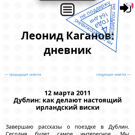
не поддержу
не поддержал
164 дня
года
не поддерживаю
4
Леонид Каганов:
дневник
<< предыдущая заметка
следующая заметка >>
12 марта 2011
Дублин: как делают настоящий
ирландский виски
Завершаю рассказы о поездке в Дублин.
Сегодня будет самое интересное. Мы