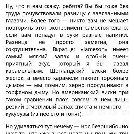
Ну, что я вам скажу, ребята? Вы бы тоже без
труда почувствовали разницу с завязанными
глазами. Более того — никто вам не мешает
повторить этот эксперимент самостоятельно,
если вам попадут в руки разные напитки.
Разница не просто заметна, она
сокрушительна. Вкратце: «Jameson» имеет
самый мягкий запах и особый очень
приятный вкус, который я бы назвал
карамельным. Шотландский виски более
жесток, а вместо карамели пахнет торфяным
дымом — мы помним, зерно просушивают в
торфяном дыму. Но американский виски при
таком сравнении плох совсем: в нем лишь
резкий отчетливый запах спирта и немного —
кукурузы (из нее его и гонят).
Но удивляться тут нечему — нос безошибочно
чует то, что уже знает мозг: мы помним, три