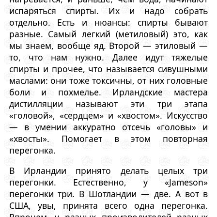
испаряться спирты. Их и надо собрать
отдельно. Есть и нюансы: спирты бывают
разные. Самый легкий (метиловый) это, как
мы знаем, вообще яд. Второй — этиловый —
то, что нам нужно. Далее идут тяжелые
спирты и прочее, что называется сивушными
маслами: они тоже токсичны, от них головные
боли и похмелье. Ирландские мастера
дистилляции называют эти три этапа
«головой», «сердцем» и «хвостом». Искусство
— в умении аккуратно отсечь «головы» и
«хвосты». Помогает в этом повторная
перегонка.
В Ирландии принято делать целых три
перегонки. Естественно, у «Jameson»
перегонки три. В Шотландии — две. А вот в
США, увы, принята всего одна перегонка.
Впрочем, у разных производителей разных