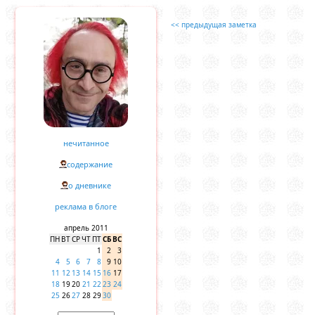
<< предыдущая заметка
нечитанное
содержание
о дневнике
реклама в блоге
апрель 2011
ПН
ВТ
СР
ЧТ
ПТ
СБ
ВС
1
2
3
4
5
6
7
8
9
10
11
12
13
14
15
16
17
18
19
20
21
22
23
24
25
26
27
28
29
30