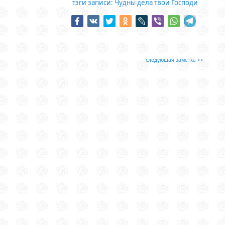
тэги записи:
Чудны дела твои Господи
следующая заметка >>