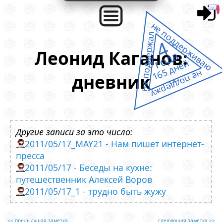
не поддерживаю
не поддержал
4
Леонид Каганов:
года
165 дней
не поддержу
дневник
Другие записи за это число:
2011/05/17_MAY21 - Нам пишет интернет-
пресса
2011/05/17 - Беседы на кухне:
путешественник Алексей Воров
2011/05/17_1 - трудно быть жужу
<< предыдущая заметка
следующая заметка >>