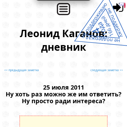
не поддерживаю
не поддержу
166 дней
года
4
Леонид Каганов:
не поддержал
дневник
<< предыдущая заметка
следующая заметка >>
25 июля 2011
Ну хоть раз можно же им ответить?
Ну просто ради интереса?