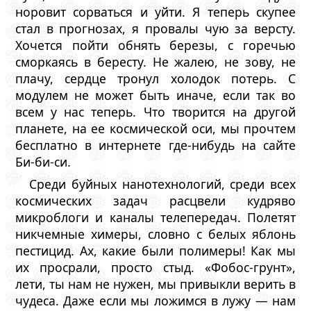
норовит сорваться и уйти. Я теперь скупее
стал в прогнозах, я провалы чую за версту.
Хочется пойти обнять березы, с горечью
сморкаясь в бересту. Не жалею, не зову, не
плачу, сердце тронул холодок потерь. С
модулем не может быть иначе, если так во
всем у нас теперь. Что творится на другой
планете, на ее космической оси, мы прочтем
бесплатно в интернете где-нибудь на сайте
Би-би-си.
Среди буйных нанотехнологий, среди всех
космических задач расцвели кудряво
микроблоги и каналы телепередач. Полетят
никчемные химеры, словно с белых яблонь
пестицид. Ах, какие были полимеры! Как мы
их просрали, просто стыд. «Фобос-грунт»,
лети, ты нам не нужен, мы привыкли верить в
чудеса. Даже если мы ложимся в лужу — нам