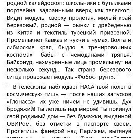
родной калейдоскоп: школьники с бутылками
портвейна, задранными вверх, как телескоп.
Видит модуль, сверху пролетая, милый край
березовый, родной — рынки с дребеденью
из Китая и текстиль турецкий привозной.
Промелькнет Кавказ и чукчи в чумах, Волга и
сибирские края, быдло в тренировочных
костюмах, бабы с чемоданами тряпья,
Байконур, нахмуренные лица промелькнут на
несколько секунд... Так страна березового
ситца провожает модуль «Фобос-грунт».
В телескопы наблюдает НАСА твой полет в
космическую тишь — после наших запусков
«Глонасса» их уже ничем не удивишь. Дух
бродяжий! Ты летишь над миром! Ты покинул
свой родимый дом — без бумажки, выданной
ОВИРом, без отметки в паспорте своем.
Пролетишь фанерой над Парижем, вытянув