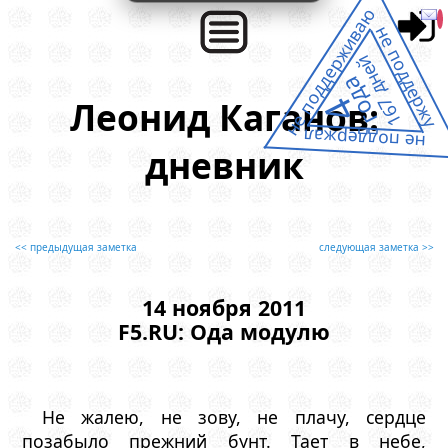
не поддерживаю
не поддержу
167 дней
года
4
Леонид Каганов:
не поддержал
дневник
<< предыдущая заметка
следующая заметка >>
14 ноября 2011
F5.RU: Ода модулю
Не жалею, не зову, не плачу, сердце
позабыло прежний бунт. Тает в небе,