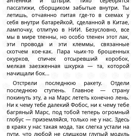
антеннки и штыри. Тихо серебрятся
пассатижи, сборщиком забытые внутри. Ты
летишь, отчаянно питая где-то в схемах у
себя внутри батарейкой, сделанной в Китае,
лампочку, отлитую в НИИ. Безусловно, все
мы в мире тленны, но особо тленен этот лак,
эти провода и эти клеммы, связанные
скотчем кое-как. Пара чьих-то брошенных
окурков, спичек отсыревший коробок,
мелкая заезженная шкурка — та, которой
начищали бок...
Отстрели последнюю ракету. Отдели
последнюю ступень. Главное — страну
покинуть эту, а на Марс лететь конечно лень.
Ни к чему тебе далекий Фобос, ни к чему тебе
багряный Марс, под тобой теперь огромный
глобус — приземляйся, только не у нас. Здесь
в краях у нас такая мода, так слегка устали на
пути, что любой не слишком глупый модуль