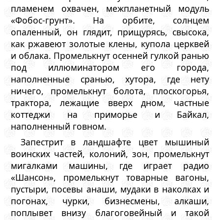
пламенем охвачен, межпланетный модуль
«Фобос-грунт». На орбите, солнцем
опаленный, он глядит, прищурясь, свысока,
как ржавеют золотые клены, купола церквей
и облака. Промелькнут осенней гулкой ранью
под иллюминатором его города,
наполненные сранью, хутора, где нету
ничего, промелькнут болота, плоскогорья,
трактора, лежащие вверх дном, частные
коттеджи на приморье и Байкал,
наполненный говном.
Запестрит в ландшафте цвет мышиный
воинских частей, колоний, зон, промелькнут
мигалками машины, где играет радио
«Шансон», промелькнут товарные вагоны,
пустыри, посевы анаши, мудаки в наколках и
погонах, чурки, бизнесмены, алкаши,
поплывет внизу благоговейный и такой