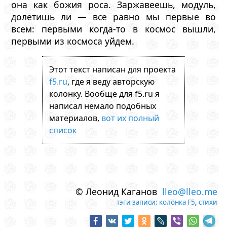
она как божия роса. Заржавеешь, модуль,
долетишь ли — все равно мы первые во
всем: первыми когда-то в космос вышли,
первыми из космоса уйдем.
Этот текст написан для проекта
f5.ru
, где я веду авторскую
колонку. Вообще для f5.ru я
написал немало подобных
материалов,
вот их полный
список
© Леонид Каганов
lleo@lleo.me
тэги записи:
колонка F5
,
стихи