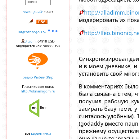
http://alladimm.bin
посещений:
19983
модерировать их пока
http://lleo.binoniq.n
Видеотелефон 📞
Bitcoin
: 64918 USD
ощущается как: 90885 USD
Синхронизировал движ
и в моем дневнике, и
установить свой мног
радио Рыбий Жир
В комментариях было 
Пластиковые окна:
http://oknamigom.ru
была связана с тем, 
получил рабочую кук
засирать базу теми, 
считалось удобным). 
(godaddy вместо naune
прежнему осуществляе
все
карантинки
еще какие-то ужасы, 