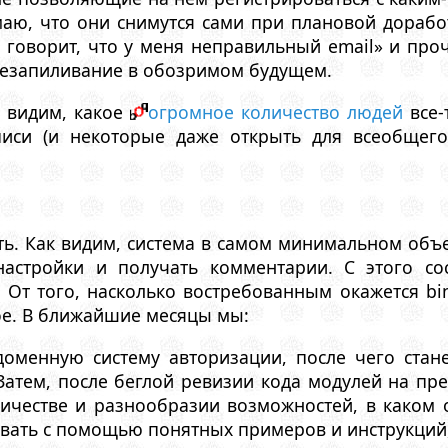
маю, что они снимутся сами при плановой дорабо
говорит, что у меня неправильный email» и проч
резапиливание в обозримом будущем.
ы видим, какое
огромное количество людей
все-
писи (и некоторые даже открыть для всеобщего
ь. Как видим, система в самом минимальном объ
настройки и получать комментарии. С этого со
k. От того, насколько востребованным окажется bin
ое. В ближайшие месяцы мы:
доменную систему авторизации, после чего стане
Затем, после беглой ревизии кода модулей на пр
личестве и разнообразии возможностей, в каком 
вать с помощью понятных примеров и инструкций,