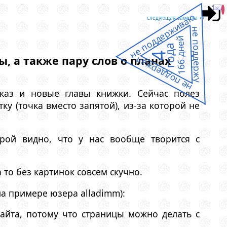
не поддерживаю
следующая заметка >>
не поддержу
166 дней
года
4
, а также пару слов о планах
не поддержал
сказ и новые главы книжки. Сейчас полез
у (точка вместо запятой), из-за которой не
орой видно, что у нас вообще творится с
 то без картинок совсем скучно.
а примере юзера alladimm):
йта, потому что страницы можно делать с