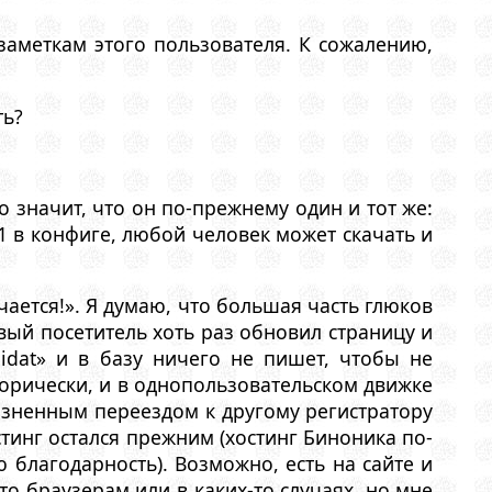
аметкам этого пользователя. К сожалению,
ть?
 значит, что он по-прежнему один и тот же:
1 в конфиге, любой человек может скачать и
ается!». Я думаю, что большая часть глюков
вый посетитель хоть раз обновил страницу и
idat» и в базу ничего не пишет, чтобы не
сторически, и в однопользовательском движке
лезненным переездом к другому регистратору
стинг остался прежним (хостинг Биноника по-
благодарность). Возможно, есть на сайте и
о браузерам или в каких-то случаях, но мне