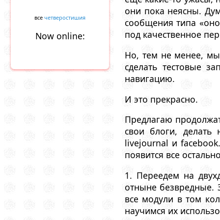
они пока неясны. Ду
все
четверостишия
сообщения типа «оно 
под качественное пе
Now online:
Но, тем не менее, м
сделать тестовые за
навигацию.
И это прекрасно.
Предлагаю продолжат
свои блоги, делать 
livejournal и faceboo
появится все остальн
1. Переедем на двух
отныне безвредные. 
все модули в том ко
научимся их использо