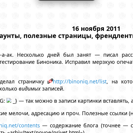
16 ноября 2011
каунты, полезные страницы, френдленты
а-а-ак. Несколько дней был занят — писал рас
 тестирование Биноника. Исправил мерзкую опечатк
делал страничку
http://binoniq.net/list
, на кот
сколько
видимых
записей.
MG:
_} — так можно в записи картинки вставлять, а
ие мелочи, адресацию и проч. Полезные ссылки (н
niq.net/contents
— содержание блога (точнее — са
ь «arhiv/text/novoe/privet.html»)