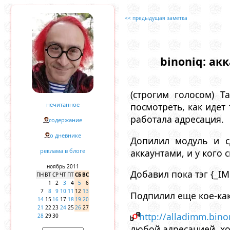
<< предыдущая заметка
binoniq: ак
(строгим голосом) Т
нечитанное
посмотреть, как идет
работала адресация.
содержание
о дневнике
Допилил модуль и с
аккаунтами, и у кого 
реклама в блоге
ноябрь 2011
Добавил пока тэг {_I
ПН
ВТ
СР
ЧТ
ПТ
СБ
ВС
1
2
3
4
5
6
7
8
9
10
11
12
13
Подпилил еще кое-как
14
15
16
17
18
19
20
21
22
23
24
25
26
27
http://alladimm.bino
28
29
30
любой адресацией, хот