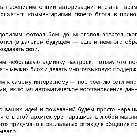
ть перепилим опции авторизации, и станет воз
оряжаться комментариями своего блога в полн
допилим фотоальбом до многопользовательско
отки (в далеком будущем — еще и немного обраба
оздавать свои.
им небольшую админку настроек, потому что пок
ать мелких блох и делать многоязыковую поддерж
дем к самому интересному — построению сети мн
ми, включая автоматическое восстановление данн
ью ваших идей и пожеланий будем просто наращ
 что в этой архитектуре наращивать любой мыс
что придумано в социальных сетях для общения п
бывало.