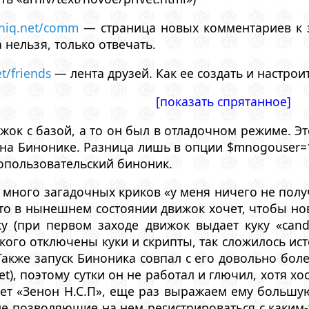
oniq.net/comm
— страница новых комментариев к з
 нельзя, только отвечать.
et/friends
— лента друзей. Как ее создать и настрои
[показать спрятанное]
ок с базой, а то он был в отладочном режиме. Это
 на Бинонике. Разница лишь в опции $mnogouser=
опользовательский биноник.
много загадочных криков «у меня ничего не получ
что в нынешнем состоянии движок хочет, чтобы но
у (при первом заходе движок выдает куку «cand
у кого отключены куки и скрипты, так сложилось и
Также запуск Биноника совпал с его довольно бо
t), поэтому сутки он не работал и глючил, хотя хо
т «Зенон Н.С.П», еще раз выражаем ему большую 
не позволяющие на нем регистрироваться с каким-т