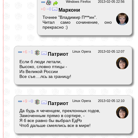
Windows Firefox
2013-02-05 22:56
0
0
Маркони
Точнее "Владимир П***ин".
Читал само сочинение, оно
прекрасно :)
6
1
Linux Opera
2013-02-05 12:07
Патриот
Если б люди летали,
Высоко, словно птицы -
Из Великой России
Все съе....лсь за границу!
9
0
Linux Opera
2013-02-05 12:10
Патриот
Да будь я чеченцем, преклонных годов,
Замоченным прямо в сортире, -
Я б все равно бы выбрал ЕдРо
Чтоб дальше смеялись все в мире!