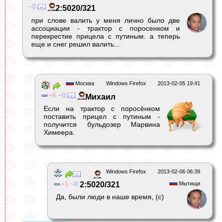
0
2:5020/321
при слове валить у меня лично было две
ассоциации - трактор с поросенком и
перекрестие прицела с путиным. а теперь
еще и снег решил валить...
Москва
Windows Firefox
2013-02-05 19:41
6
0
Михаил
Если на трактор с поросёнком
поставить прицел с путиным -
получится бульдозер Марвина
Химеера.
Windows Firefox
2013-02-06 06:39
1
0
2:5020/321
Мытищи
Да, были люди в наше время, (с)