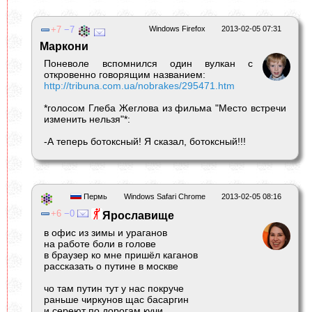
7
7
Windows Firefox
2013-02-05 07:31
Маркони
Поневоле вспомнился один вулкан с
откровенно говорящим названием:
http://tribuna.com.ua/nobrakes/295471.htm
*голосом Глеба Жеглова из фильма "Место встречи
изменить нельзя"*:
-А теперь ботоксный! Я сказал, ботоксный!!!
Пермь
Windows Safari Chrome
2013-02-05 08:16
6
0
Ярославище
в офис из зимы и ураганов
на работе боли в голове
в браузер ко мне пришёл каганов
рассказать о путине в москве
чо там путин тут у нас покруче
раньше чиркунов щас басаргин
и сереют по дорогам кучи