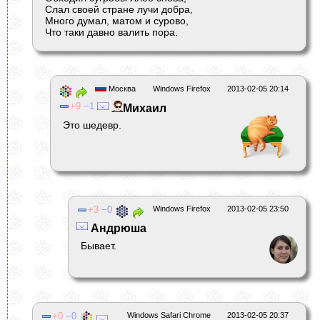
Слал своей стране лучи добра,
Много думал, матом и сурово,
Что таки давно валить пора.
Москва
Windows Firefox
2013-02-05 20:14
9
1
Михаил
Это шедевр.
3
0
Windows Firefox
2013-02-05 23:50
Андрюша
Бывает.
0
0
Windows Safari Chrome
2013-02-05 20:37