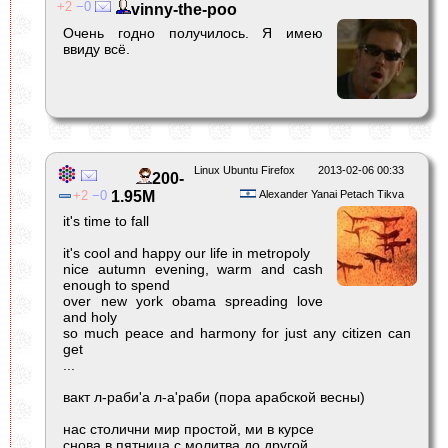
2
0
vinny-the-poo
Очень годно получилось. Я имею
ввиду всё.
Linux Ubuntu Firefox
2013-02-06 00:33
200-
2
0
1.95M
Alexander Yanai Petach Tikva
it's time to fall
it's cool and happy our life in metropoly
nice autumn evening, warm and cash
enough to spend
over new york obama spreading love
and holy
so much peace and harmony for just any citizen can
get
...
вaкт л-paби'a л-a'paби (пора aрабскoй весны)
наc столични мир прocтoй, ми в кypce
cнoвa в пятницa с мoлитвa до дpyгoй