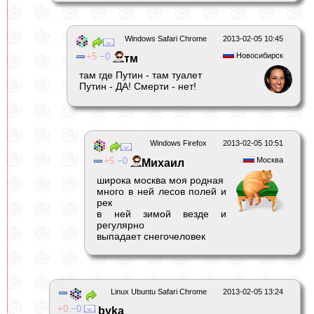
Windows Safari Chrome
2013-02-05 10:45
5
0
Новосибирск
тм
там где Путин - там туалет
Путин - ДА! Смерти - нет!
Windows Firefox
2013-02-05 10:51
5
0
Москва
Михаил
широка москва моя родная
много в ней лесов полей и
рек
в ней зимой везде и
регулярно
выпадает снегочеловек
Linux Ubuntu Safari Chrome
2013-02-05 13:24
0
0
byka