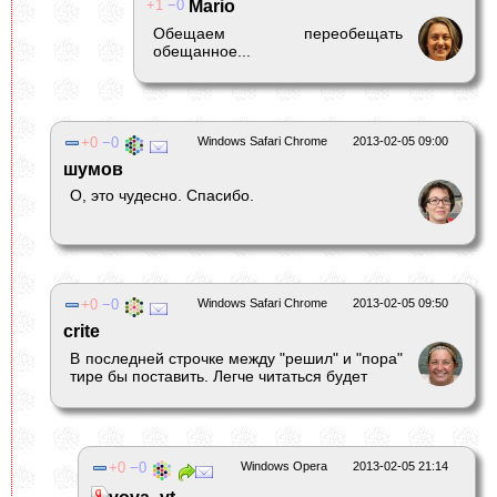
1
0
Mario
Обещаем переобещать
обещанное...
0
0
Windows Safari Chrome
2013-02-05 09:00
шумов
О, это чудесно. Спасибо.
0
0
Windows Safari Chrome
2013-02-05 09:50
crite
В последней строчке между "решил" и "пора"
тире бы поставить. Легче читаться будет
0
0
Windows Opera
2013-02-05 21:14