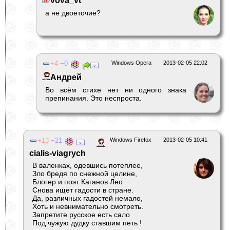
vova_vt
а не двоеточие?
4
0
Windows Opera
2013-02-05 22:02
Андрей
Во всём стихе нет ни одного знака
препинания. Это неспроста.
13
21
Windows Firefox
2013-02-05 10:41
cialis-viagrych
В валенках, одевшись потеплее,
Зло бредя по снежной целине,
Блогер и поэт Каганов Лео
Снова ищет гадости в стране.
Да, различных гадостей немало,
Хоть и невнимательно смотреть.
Запретите русское есть сало
Под чужую дудку ставшим петь !