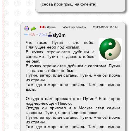
(снова проигрыш на флейте)
Ottawa
Windows Firefox
2013-02-06 07:46
16
0
sly2m
Что такое Путин - это небо.
Плачущее небо под ногами.
В лужах отражаются дубинки с
сапогами. Путин - я давно с тобою
не был.
В лужах отражаются дубинки с сапогами. Путин
- я давно с тобою не был.
Путин, ветер, плач сатаны. Путин, мне бы прочь
из страны.
Там, где в море тонет печаль. Там, где темная
даль.
Откуда к нам приехал этот Путин? Есть город
над чернеющей Невою.
Оттуда он приехал и в Москве стал самым
главным. Путин, я опять лишен покоя.
Путин, ветер, плач сатаны. Путин, мне бы прочь
из страны.
Там, где в море тонет печаль. Там, где темная