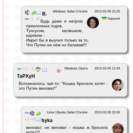
Windows Safari Chrome
2013-02-06 23:25
В.
1
0
Харьков
Будь даже я негром
преклонных годов,
Тунгусом, калмыком,
каряком -
Иврит бы я выучил только за то,
Что Путин на нём нэ балакав!!!
12
1
Windows Opera
2013-02-05 13:34
TaPXyH
Вспомнилось чьё-то: "Кошка бросила котят -
это Путин виноват!"
Linux Ubuntu Safari Chrome
2013-02-05 20:00
9
0
byka
виноват, не виноват - кошка ж бросила
котят?!