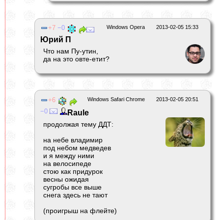
7
0
Windows Opera
2013-02-05 15:33
Юрий П
Что нам Пу-утин,
да на это овте-етит?
6
Windows Safari Chrome
2013-02-05 20:51
0
Raule
продолжая тему ДДТ:
на небе владимир
под небом медведев
и я между ними
на велосипеде
стою как придурок
весны ожидая
сугробы все выше
снега здесь не тают
(проигрыш на флейте)