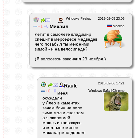
Windows Firefox
2013-02-05 23:06
1
0
Михаил
Москва
летит в самолёте владимир
спешит в мерседесе медведев
чего позабыл ты меж ними
зимой - и на велосипеде?
(Я велосезон закончил 23 ноября.)
2013-02-06 17:21
Raule
0
0
Windows Safari Chrome
меня
осуждали
у Ллео в каментах
зачем блин на веле
зима мол и снег там
а я экологией
мнюсь и тревожусь
и зялт мне милее
макс кац мне дороже