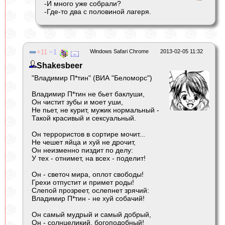
-И много уже собрали?
-Где-то два с половиной лагеря.
11
1
Windows Safari Chrome
2013-02-05 11:32
Shakesbeer
"Владимир П*тин" (ВИА "Беломорс")
Владимир П*тин не бьет баклуши,
Он чистит зубы и моет уши,
Не пьет, не курит, мужик нормальный -
Такой красивый и сексуальный.
Он террористов в сортире мочит...
Не чешет яйца и хуй не дрочит,
Он неизменно пиздит по делу:
У тех - отнимет, на всех - поделит!
Он - светоч мира, оплот свободы!
Грехи отпустит и примет роды!
Слепой прозреет, ослепнет зрячий:
Владимир П*тин - не хуй собачий!
Он самый мудрый и самый добрый,
Он - солнцеликий, богоподобный!