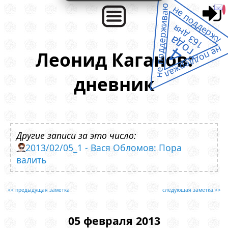
не поддерживаю
не поддержу
163 дня
года
4
не поддержал
Леонид Каганов:
дневник
Другие записи за это число:
2013/02/05_1 - Вася Обломов: Пора
валить
<< предыдущая заметка
следующая заметка >>
05 февраля 2013