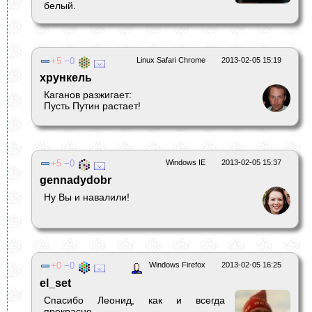
белый.
5
0
Linux Safari Chrome
2013-02-05 15:19
хрункель
Каганов разжигает:
Пусть Путин растает!
5
0
Windows IE
2013-02-05 15:37
gennadydobr
Ну Вы и навалили!
0
0
Windows Firefox
2013-02-05 16:25
el_set
Cпасибо Леонид, как и всегда
прекрасно.