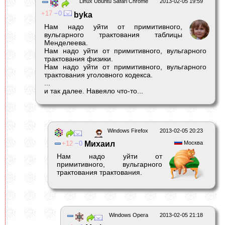
Linux Ubuntu Safari Chrome
2013-02-05 19:59
17
0
byka
Нам надо уйти от примитивного,
вульгарного трактования таблицы
Менделеева.
Нам надо уйти от примитивного, вульгарного
трактования физики.
Нам надо уйти от примитивного, вульгарного
трактования уголовного кодекса.
...
и так далее. Навеяло что-то...
Windows Firefox
2013-02-05 20:23
12
0
Михаил
Москва
Нам надо уйти от
примитивного, вульгарного
трактования трактования.
Windows Opera
2013-02-05 21:18