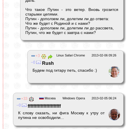
даль.
Что такое Путин - это ветер. Вновь грозится
старыми цепями.
Путин - доползем ли, долетим ли до ответа:
Что же будет с Родиной и с нами?
Путин - доползем ли, долетим ли до рассвета,
Путин, что же будет с завтра с нами?
3
Linux Safari Chrome
2013-02-06 09:26
0
Rush
Будем под гитару петь, спасибо :)
33
Москва
Windows Opera
2013-02-05 06:24
0
fffffffffffffffffffffff
К слову сказать, ни фига Москву к утру от
путина не освободили...