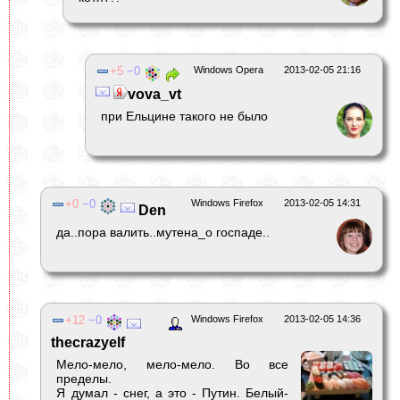
5
0
Windows Opera
2013-02-05 21:16
vova_vt
при Ельцине такого не было
0
0
Windows Firefox
2013-02-05 14:31
Den
да..пора валить..мутена_о госпаде..
12
0
Windows Firefox
2013-02-05 14:36
thecrazyelf
Мело-мело, мело-мело. Во все
пределы.
Я думал - снег, а это - Путин. Белый-