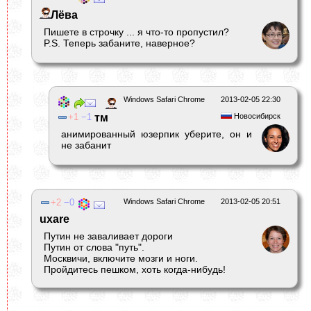
Лёва
Пишете в строчку ... я что-то пропустил?
P.S. Теперь забаните, наверное?
Windows Safari Chrome
2013-02-05 22:30
1
1
тм
Новосибирск
анимированный юзерпик уберите, он и
не забанит
2
0
Windows Safari Chrome
2013-02-05 20:51
uxare
Путин не заваливает дороги
Путин от слова "путь".
Москвичи, включите мозги и ноги.
Пройдитесь пешком, хоть когда-нибудь!