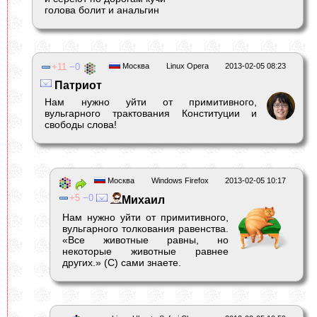
голова болит и анальгин
11
0
Москва
Linux Opera
2013-02-05 08:23
Патриот
Нам нужно уйти от примитивного,
вульгарного трактования Конституции и
свободы слова!
Москва
Windows Firefox
2013-02-05 10:17
5
0
Михаил
Нам нужно уйти от примитивного,
вульгарного толкования равенства.
«Все животные равны, но
некоторые животные равнее
других.» (С) сами знаете.