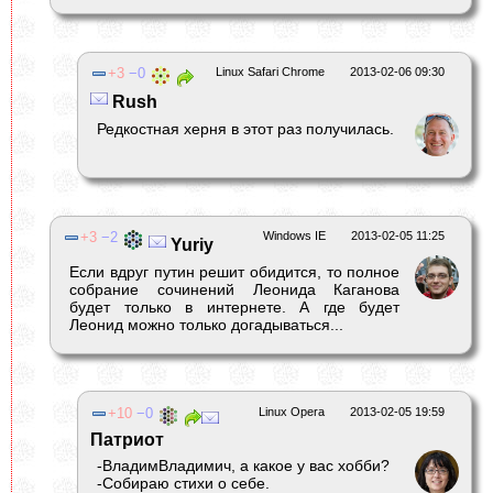
3
0
Linux Safari Chrome
2013-02-06 09:30
Rush
Редкостная херня в этот раз получилась.
3
2
Windows IE
2013-02-05 11:25
Yuriy
Если вдруг путин решит обидится, то полное
собрание сочинений Леонида Каганова
будет только в интернете. А где будет
Леонид можно только догадываться...
10
0
Linux Opera
2013-02-05 19:59
Патриот
-ВладимВладимич, а какое у вас хобби?
-Собираю стихи о себе.