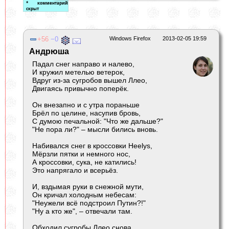
56
0
Windows Firefox
2013-02-05 19:59
Андрюша
Падал снег направо и налево,
И кружил метелью ветерок,
Вдруг из-за сугробов вышел Ллео,
Двигаясь привычно поперёк.
Он внезапно и с утра пораньше
Брёл по целине, насупив бровь,
С думою печальной: "Что же дальше?"
"Не пора ли?" – мысли бились вновь.
Набивался снег в кроссовки Heelys,
Мёрзли пятки и немного нос,
А кроссовки, сука, не катились!
Это напрягало и всерьёз.
И, вздымая руки в снежной мути,
Он кричал холодным небесам:
"Неужели всё подстроил Путин?!"
"Ну а кто же", – отвечали там.
Обходил сугробы Ллео снова,