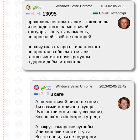
Windows Safari Chrome
2013-02-05 21:32
0
0
13095
Санкт-Петербург
проходись пешком ты сам - как знаешь.
и не надо гнать на москвичей.
тротуары - ногу ты сломаешь,
по проезжей - всё же поскорей.
не хочу сказать про п-тина плохого
но простая в обшем-то мысля:
гастры чистят к ночи тротуары
а дороги днём. и трактора.
Windows Safari Chrome
2013-02-05 21:42
2
0
uxare
А на москвичей никто не гонит,
Ты возьми столичного купца.
Чуть потри его и сразу вспомнит,
Как он шёл в кошмаре с утреца.
А вокруг самарские сугробы
Или липецкие или из Тувы
Вы же наши, вы не недотроги.