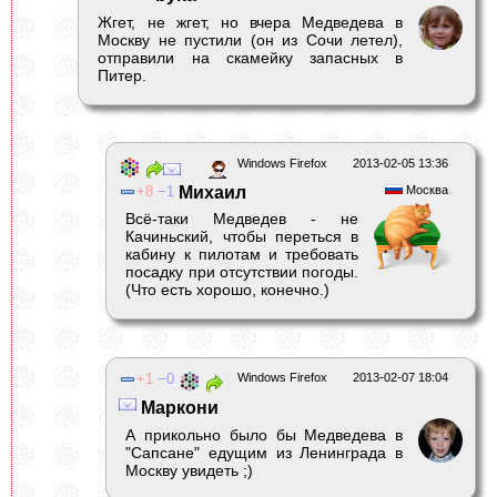
Жгет, не жгет, но вчера Медведева в
Москву не пустили (он из Сочи летел),
отправили на скамейку запасных в
Питер.
Windows Firefox
2013-02-05 13:36
8
1
Михаил
Москва
Всё-таки Медведев - не
Качиньский, чтобы переться в
кабину к пилотам и требовать
посадку при отсутствии погоды.
(Что есть хорошо, конечно.)
1
0
Windows Firefox
2013-02-07 18:04
Маркони
А прикольно было бы Медведева в
"Сапсане" едущим из Ленинграда в
Москву увидеть ;)