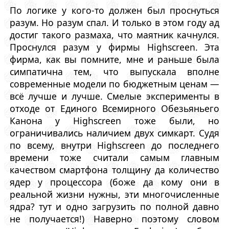
По логике у кого-то должен был проснуться
разум. Но разум спал. И только в этом году ад
достиг такого размаха, что маятник качнулся.
Проснулся разум у фирмы Highscreen. Эта
фирма, как вы помните, мне и раньше была
симпатична тем, что выпускала вполне
современные модели по бюджетным ценам —
всё лучше и лучше. Смелые эксперименты в
отходе от Единого Всемирного Обезьяньего
Канона у Highscreen тоже были, но
ограничивались наличием двух симкарт. Судя
по всему, внутри Highscreen до последнего
времени тоже считали самым главным
качеством смартфона толщину да количество
ядер у процессора (боже да кому они в
реальной жизни нужны, эти многочисленные
ядра? тут и одно загрузить по полной давно
не получается!) Наверно поэтому словом