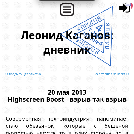
Я ПРОТИВ
4
Я ПРОТИВ
года
Леонид Каганов:
165 дней
Я ПРОТИВ
дневник
<< предыдущая заметка
следующая заметка >>
20 мая 2013
Highscreen Boost - взрыв так взрыв
Современная техноиндустрия напоминает
стаю обезьянок, которые с бешеной
скоростью несутся то в одну сторону, то в