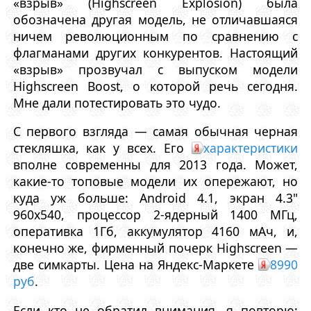
«взрыв» (Highscreen Explosion) была
обозначена другая модель, не отличавшаяся
ничем революционным по сравнению с
флагманами других конкурентов. Настоящий
«взрыв» прозвучал с выпуском модели
Highscreen Boost, о которой речь сегодня.
Мне дали потестировать это чудо.
С первого взгляда — самая обычная черная
стекляшка, как у всех. Его
характеристики
вполне современны для 2013 года. Может,
какие-то топовые модели их опережают, но
куда уж больше: Android 4.1, экран 4.3"
960x540, процессор 2-ядерный 1400 МГц,
оперативка 1Гб, аккумулятор 4160 мАч, и,
конечно же, фирменный почерк Highscreen —
две симкарты. Цена на Яндекс-Маркете
8990
руб
.
Если кто не обратил внимания, я повторю: