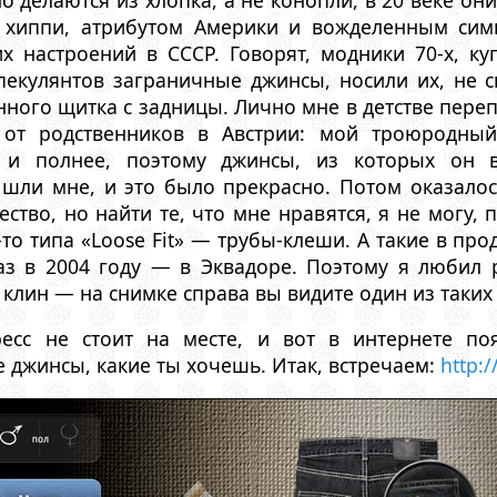
 хиппи, атрибутом Америки и вожделенным сим
х настроений в СССР. Говорят, модники 70-х, ку
пекулянтов заграничные джинсы, носили их, не 
нного щитка с задницы. Лично мне в детстве пере
от родственников в Австрии: мой троюродный
и полнее, поэтому джинсы, из которых он в
 шли мне, и это было прекрасно. Потом оказалос
ство, но найти те, что мне нравятся, я не могу, 
-то типа «Loose Fit» — трубы-клеши. А такие в про
аз в 2004 году — в Эквадоре. Поэтому я любил
клин — на снимке справа вы видите один из таких
ресс не стоит на месте, и вот в интернете по
е джинсы, какие ты хочешь. Итак, встречаем:
http: