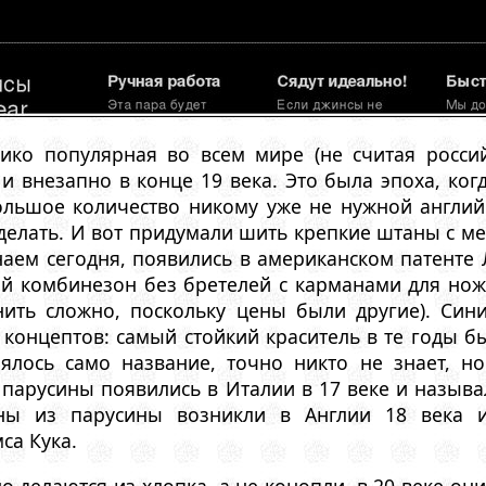
ко популярная во всем мире (не считая россий
и внезапно в конце 19 века. Это была эпоха, ко
льшое количество никому уже не нужной англий
 делать. И вот придумали шить крепкие штаны с 
наем сегодня, появились в американском патенте Л
й комбинезон без бретелей с карманами для ножа
нить сложно, поскольку цены были другие). Син
 концептов: самый стойкий краситель в те годы 
зялось само название, точно никто не знает, 
парусины появились в Италии в 17 веке и называ
ны из парусины возникли в Англии 18 века и
са Кука.
о делаются из хлопка, а не конопли, в 20 веке они