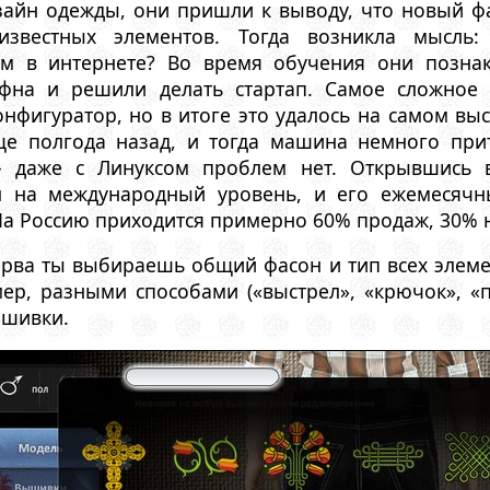
зайн одежды, они пришли к выводу, что новый фа
звестных элементов. Тогда возникла мысль:
ем в интернете? Во время обучения они позна
фна и решили делать стартап. Самое сложное 
нфигуратор, но в итоге это удалось на самом вы
ще полгода назад, и тогда машина немного при
 даже с Линуксом проблем нет. Открывшись в
л на международный уровень, и его ежемесячн
На Россию приходится примерно 60% продаж, 30% 
перва ты выбираешь общий фасон и тип всех элем
р, разными способами («выстрел», «крючок», «п
ышивки.