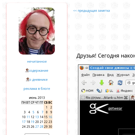
<< предыдущая заметка
Друзья! Сегодня нако
нечитанное
содержание
о дневнике
реклама в блоге
июнь 2013
ПН
ВТ
СР
ЧТ
ПТ
СБ
ВС
1
2
3
4
5
6
7
8
9
10
11
12
13
14
15
16
17
18
19
20
21
22
23
24
25
26
27
28
29
30