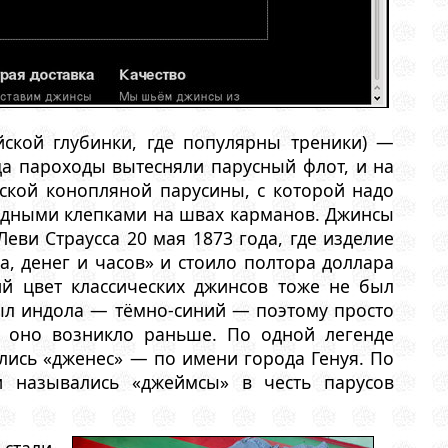
ской глубинки, где популярны треники) —
гда пароходы вытесняли парусный флот, и на
ской конопляной парусины, с которой надо
медными клепками на швах карманов. Джинсы
еви Страусса 20 мая 1873 года, где изделие
, денег и часов» и стоило полтора доллара
ий цвет классических джинсов тоже не был
был индола — тёмно-синий — поэтому просто
но оно возникло раньше. По одной легенде
лись «дженес» — по имени города Генуя. По
 назывались «джеймсы» в честь парусов
 стали