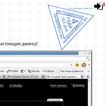
следующая заметка >>
не поддержал
не поддержу
163 дня
года
не поддерживаю
4
 настоящую джинсу!