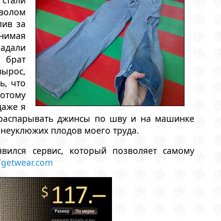
волом
пив за
снимая
падали
 брат
ырос,
ь, что
потому
даже я
 распарывать джинсы по шву и на машинке
 неуклюжих плодов моего труда.
явился сервис, который позволяет самому
//getwear.com