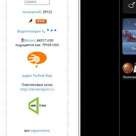
посещений:
29122
Видеотелефон 📞
Bitcoin
: 64317 USD
ощущается как: 79109 USD
радио Рыбий Жир
Пластиковые окна:
http://oknamigom.ru
все
карантинки