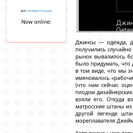
все
четверостишия
Now online:
Джинсы — одежда, ди
получились случайно 
рынок вывалилось бо
было придумать, что
в том виде, что мы з
именовалось «рабочи
(что нам сейчас оце
плодом дизайнерских
взяли его. Откуда в
матросские штаны из 
другой легенде шта
мореплавателя Джейм
Хотя джинсы уже давн