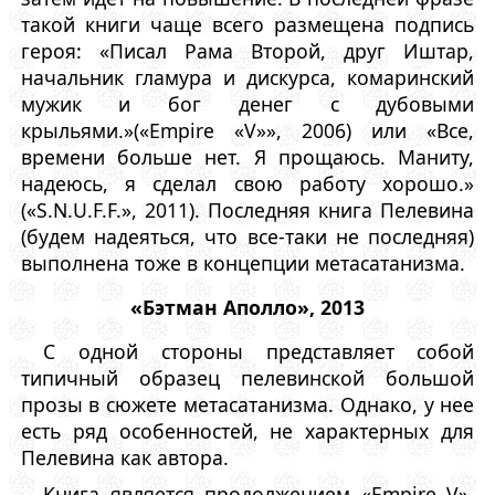
такой книги чаще всего размещена подпись
героя: «Писал Рама Второй, друг Иштар,
начальник гламура и дискурса, комаринский
мужик и бог денег с дубовыми
крыльями.»(«Empire «V»», 2006) или «Все,
времени больше нет. Я прощаюсь. Маниту,
надеюсь, я сделал свою работу хорошо.»
(«S.N.U.F.F.», 2011). Последняя книга Пелевина
(будем надеяться, что все-таки не последняя)
выполнена тоже в концепции метасатанизма.
«Бэтман Аполло», 2013
C одной стороны представляет собой
типичный образец пелевинской большой
прозы в сюжете метасатанизма. Однако, у нее
есть ряд особенностей, не характерных для
Пелевина как автора.
Книга является продолжением «Empire V»,