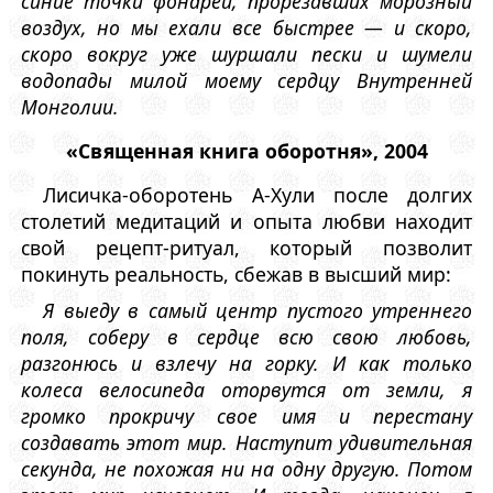
синие точки фонарей, прорезавших морозный
воздух, но мы ехали все быстрее — и скоро,
скоро вокруг уже шуршали пески и шумели
водопады милой моему сердцу Внутренней
Монголии.
«Священная книга оборотня», 2004
Лисичка-оборотень А-Хули после долгих
столетий медитаций и опыта любви находит
свой рецепт-ритуал, который позволит
покинуть реальность, сбежав в высший мир:
Я выеду в самый центр пустого утреннего
поля, соберу в сердце всю свою любовь,
разгонюсь и взлечу на горку. И как только
колеса велосипеда оторвутся от земли, я
громко прокричу свое имя и перестану
создавать этот мир. Наступит удивительная
секунда, не похожая ни на одну другую. Потом