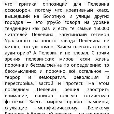
что критика оппозиции для Пелевина
оскюморон, потому что креативный класс,
вышедший на Болотную и улицы других
городов — это (грубо говоря на уровне
тенденции) как раз и есть те самые 150000
читателей Пелевина. Запутинский гегемон
Уральского вагонного завода Пелевина не
читает, это уж точно. Зачем плевать в свою
аудиторию? А Пелевин и не плевал. С точки
зрения пелевинских миров, если жизнь
порочна и бессмысленна по определению, то
бессмысленно и порочно всё остальное —
террор и демократия, революция и
перестройка, застой и протест. На этом
последнем Пелевин решил заострить
внимание, написав толстую готическую
фэнтези. Здесь миром правят вампиры,
служащие метафизическому Великому
Вампиру. А болотный протест — ну это просто