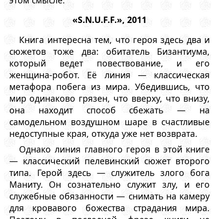
этом смысле:
«S.N.U.F.F.», 2011
Книга интересна тем, что героя здесь два и
сюжетов тоже два: обитатель Бизантиума,
который ведет повествование, и его
женщина-робот. Её линия — классическая
метафора побега из мира. Убедившись, что
мир одинаково грязен, что вверху, что внизу,
она находит способ сбежать — на
самодельном воздушном шаре в счастливые
недоступные края, откуда уже нет возврата.
Однако линия главного героя в этой книге
— классический пелевинский сюжет второго
типа. Герой здесь — служитель злого бога
Маниту. Он сознательно служит злу, и его
служебные обязанности — снимать на камеру
для кровавого божества страдания мира.