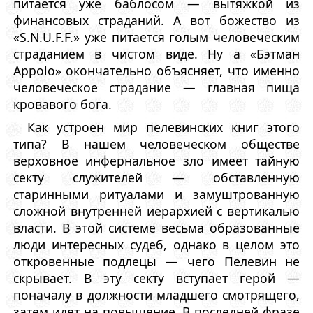
питается уже баблосом — вытяжкой из
финансовых страданий. А вот божество из
«S.N.U.F.F.» уже питается голым человеческим
страданием в чистом виде. Ну а «Бэтман
Appolo» окончательно объясняет, что именно
человеческое страдание — главная пища
кровавого бога.
Как устроен мир пелевинских книг этого
типа? В нашем человеческом обществе
верховное инфернальное зло имеет тайную
секту служителей — обставленную
старинными ритуалами и замуштрованную
сложной внутренней иерархией с вертикалью
власти. В этой системе весьма образованные
люди интересных судеб, однако в целом это
откровенные подлецы — чего Пелевин не
скрывает. В эту секту вступает герой —
поначалу в должности младшего смотрящего,
затем идет на повышение. В последней фразе