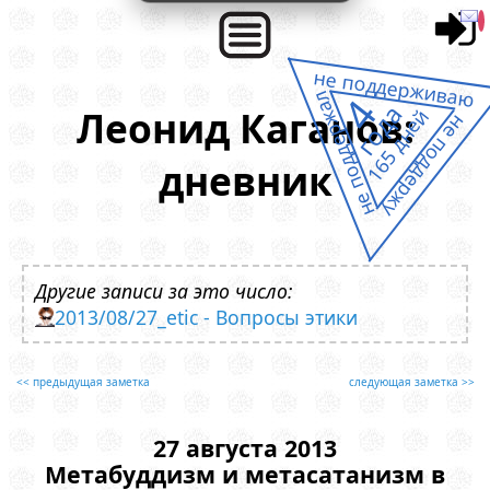
не поддерживаю
не поддержал
4
года
Леонид Каганов:
165 дней
не поддержу
дневник
Другие записи за это число:
2013/08/27_etic - Вопросы этики
<< предыдущая заметка
следующая заметка >>
27 августа 2013
Метабуддизм и метасатанизм в