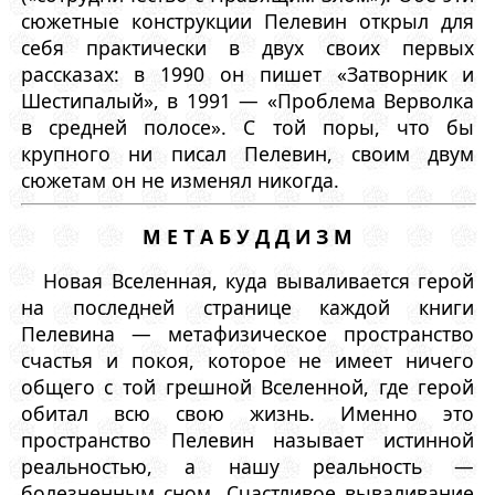
сюжетные конструкции Пелевин открыл для
себя практически в двух своих первых
рассказах: в 1990 он пишет «Затворник и
Шестипалый», в 1991 — «Проблема Верволка
в средней полосе». С той поры, что бы
крупного ни писал Пелевин, своим двум
сюжетам он не изменял никогда.
М Е Т А Б У Д Д И З М
Новая Вселенная, куда вываливается герой
на последней странице каждой книги
Пелевина — метафизическое пространство
счастья и покоя, которое не имеет ничего
общего с той грешной Вселенной, где герой
обитал всю свою жизнь. Именно это
пространство Пелевин называет истинной
реальностью, а нашу реальность —
болезненным сном. Счастливое вываливание