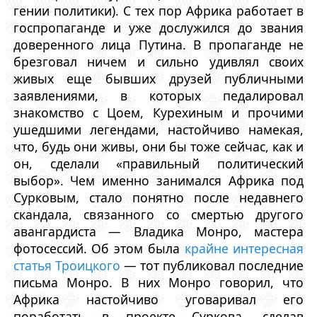
гении политики). С тех пор Африка работает в
госпропаганде и уже дослужился до звания
доверенного лица Путина. В пропаганде не
брезговал ничем и сильно удивлял своих
живых еще бывших друзей публичными
заявлениями, в которых педалировал
знакомство с Цоем, Курехиным и прочими
ушедшими легендами, настойчиво намекая,
что, будь они живы, они бы тоже сейчас, как и
он, сделали «правильный политический
выбор». Чем именно занимался Африка под
Сурковым, стало понятно после недавнего
скандала, связанного со смертью другого
авангардиста — Владика Монро, мастера
фотосессий. Об этом была
крайне интересная
статья Троицкого
— тот публиковал последние
письма Монро. В них Монро говорил, что
Африка настойчиво уговаривал его
поработать в проекте Суркова, сделав