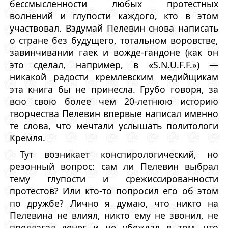
бессмысленности любых протестных
волнений и глупости каждого, кто в этом
участвовал. Вздумай Пелевин снова написать
о стране без будущего, тотальном воровстве,
завинчивании гаек и вожде-гандоне (как он
это сделал, например, в «S.N.U.F.F.») —
никакой радости кремлевским медийщикам
эта книга бы не принесла. Грубо говоря, за
всю свою более чем 20-летнюю историю
творчества Пелевин впервые написал именно
те слова, что мечтали услышать политологи
Кремля.
Тут возникает конспирологический, но
резонный вопрос: сам ли Пелевин выбрал
тему глупости и срежиссированности
протестов? Или кто-то попросил его об этом
по дружбе? Лично я думаю, что никто на
Пелевина не влиял, никто ему не звонил, не
предлагал денег и не убеждал в том, что