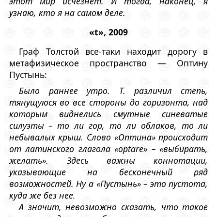
этот мир исчезнет. И тогда, наконец, я
узнаю, кто я на самом деле.
«t», 2009
Граф Толстой все-таки находит дорогу в
метафизическое пространство — Оптину
Пустынь:
Было раннее утро. Т. различил степь,
тянущуюся во все стороны до горизонта, над
которым виднелись смутные синеватые
силуэты – то ли гор, то ли облаков, то ли
небывалых крыш. Слово «Оптина» происходит
от латинского глагола «optare» – «выбирать,
желать». Здесь важны коннотации,
указывающие на бесконечный ряд
возможностей. Ну а «Пустынь» – это пустота,
куда же без нее.
А значит, невозможно сказать, что такое