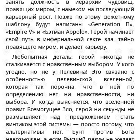
занять должность в иерархии чудовищ,
правящих миром, с намеком на последующий
карьерный рост. Позже по этому сюжетному
шаблону будут написаны «Generation П»,
«Empire V» и «Бэтман Appolo». Герой начинает
свой путь в инфернальной секте зла, тайно
правящего миром, и делает карьеру.
Любопытная деталь: герой никогда не
сталкивается с нравственным выбором. У кого
угодно, но не у Пелевина! Это связано с
особенностью пелевинской вселенной,
которая так порочна, что в ней по
определению нет ни нравственности, ни
выбора. И когда выясняется, что вселенной
правит Всемогущее Зло, герой ни секунды не
размышляет над предложением стать
винтиком этой системы — просто потому, что
альтернативы нет. Бунт против Бога
невозможен, а если Высший разум не желает