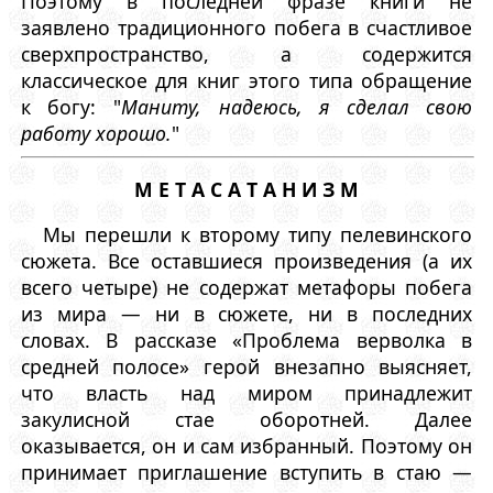
Поэтому в последней фразе книги не
заявлено традиционного побега в счастливое
сверхпространство, а содержится
классическое для книг этого типа обращение
к богу: "
Маниту, надеюсь, я сделал свою
работу хорошо.
"
М Е Т А С А Т А Н И З М
Мы перешли к второму типу пелевинского
сюжета. Все оставшиеся произведения (а их
всего четыре) не содержат метафоры побега
из мира — ни в сюжете, ни в последних
словах. В рассказе «Проблема верволка в
средней полосе» герой внезапно выясняет,
что власть над миром принадлежит
закулисной стае оборотней. Далее
оказывается, он и сам избранный. Поэтому он
принимает приглашение вступить в стаю —