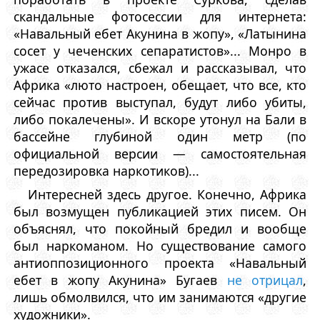
скандальные фотосессии для интернета:
«Навальный ебет Акунина в жопу», «Латынина
сосет у чеченских сепаратистов»... Монро в
ужасе отказался, сбежал и рассказывал, что
Африка «люто настроен, обещает, что все, кто
сейчас против выступал, будут либо убиты,
либо покалечены». И вскоре утонул на Бали в
бассейне глубиной один метр (по
официальной версии — самостоятельная
передозировка наркотиков)...
Интересней здесь другое. Конечно, Африка
был возмущен публикацией этих писем. Он
объяснял, что покойный бредил и вообще
был наркоманом. Но существование самого
антиоппозиционного проекта «Навальный
ебет в жопу Акунина» Бугаев
не отрицал
,
лишь обмолвился, что им занимаются «другие
художники».