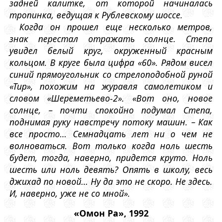
задней калитке, от которой начиналась
тропинка, ведущая к Рублевскому шоссе.
Когда он прошел еще несколько метров,
знак перестал отражать солнце. Степа
увидел белый круг, окруженный красным
кольцом. В круге была цифра «60». Рядом висел
синий прямоугольник со стрелоподобной руной
«Тир», похожим на журавля самолетиком и
словом «Шереметьево-2». «Вот оно, новое
солнце, – почти спокойно подумал Степа,
поднимая руку навстречу потоку машин. – Как
все просто… Семнадцать лет ни о чем не
волноваться. Вот только когда ноль шесть
будет, тогда, наверно, придется круто. Ноль
шесть или ноль девять? Опять в школу, весь
джихад по новой… Ну да это не скоро. Не здесь.
И, наверно, уже не со мной».
«Омон Ра», 1992