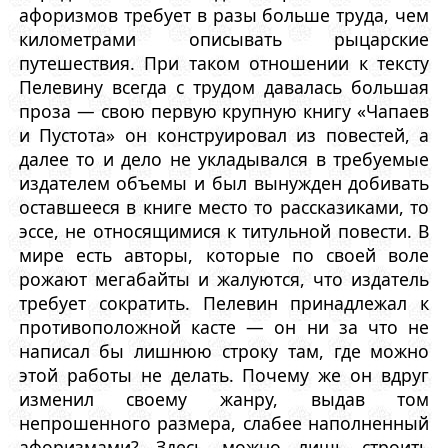
афоризмов требует в разы больше труда, чем
километрами описывать рыцарские
путешествия. При таком отношении к тексту
Пелевину всегда с трудом давалась большая
проза — свою первую крупную книгу «Чапаев
и Пустота» он конструировал из повестей, а
далее то и дело не укладывался в требуемые
издателем объемы и был вынужден добивать
оставшееся в книге место то рассказиками, то
эссе, не относящимися к титульной повести. В
мире есть авторы, которые по своей воле
рожают мегабайты и жалуются, что издатель
требует сократить. Пелевин принадлежал к
противоположной касте — он ни за что не
написал бы лишнюю строку там, где можно
этой работы не делать. Почему же он вдруг
изменил своему жанру, выдав том
непрошенного размера, слабее наполненный
афоризмами? Здесь можно лишь строить