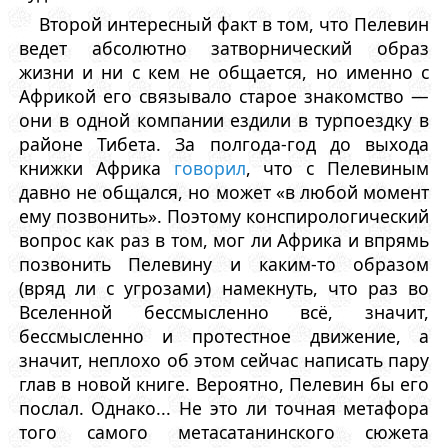
Второй интересный факт в том, что Пелевин
ведет абсолютно затворнический образ
жизни и ни с кем не общается, но именно с
Африкой его связывало старое знакомство —
они в одной компании ездили в турпоездку в
районе Тибета. За полгода-год до выхода
книжки Африка
говорил
, что с Пелевиным
давно не общался, но может «в любой момент
ему позвонить». Поэтому конспирологический
вопрос как раз в том, мог ли Африка и впрямь
позвонить Пелевину и каким-то образом
(вряд ли с угрозами) намекнуть, что раз во
Вселенной бессмысленно всё, значит,
бессмысленно и протестное движение, а
значит, неплохо об этом сейчас написать пару
глав в новой книге. Вероятно, Пелевин бы его
послал. Однако... Не это ли точная метафора
того самого метасатанинского сюжета