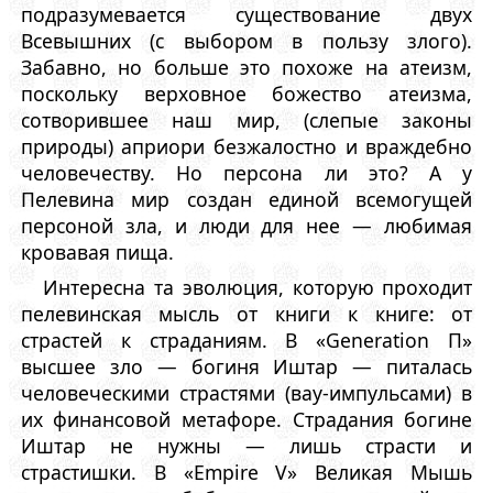
подразумевается существование двух
Всевышних (с выбором в пользу злого).
Забавно, но больше это похоже на атеизм,
поскольку верховное божество атеизма,
сотворившее наш мир, (слепые законы
природы) априори безжалостно и враждебно
человечеству. Но персона ли это? А у
Пелевина мир создан единой всемогущей
персоной зла, и люди для нее — любимая
кровавая пища.
Интересна та эволюция, которую проходит
пелевинская мысль от книги к книге: от
страстей к страданиям. В «Generation П»
высшее зло — богиня Иштар — питалась
человеческими страстями (вау-импульсами) в
их финансовой метафоре. Страдания богине
Иштар не нужны — лишь страсти и
страстишки. В «Empire V» Великая Мышь