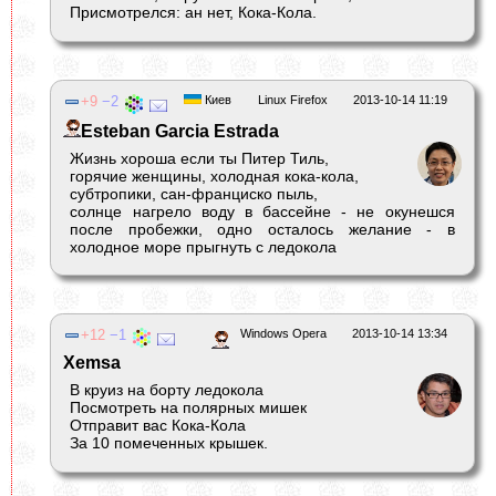
Присмотрелся: ан нет, Кока-Кола.
9
2
Киев
Linux Firefox
2013-10-14 11:19
Esteban Garcia Estrada
Жизнь хороша если ты Питер Тиль,
горячие женщины, холодная кока-кола,
субтропики, сан-франциско пыль,
солнце нагрело воду в бассейне - не окунешся
после пробежки, одно осталось желание - в
холодное море прыгнуть с ледокола
12
1
Windows Opera
2013-10-14 13:34
Xemsa
В круиз на борту ледокола
Посмотреть на полярных мишек
Отправит вас Кока-Кола
За 10 помеченных крышек.