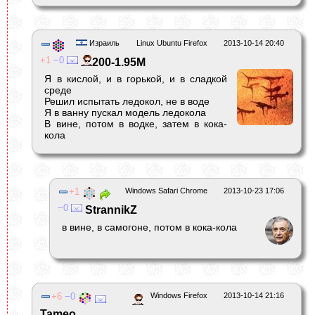
Израиль
Linux Ubuntu Firefox
2013-10-14 20:40
1
0
200-1.95M
Я в кислой, и в горькой, и в сладкой
среде
Решил испытать ледокол, не в воде
Я в ванну пускал модель ледокола
В вине, потом в водке, затем в кока-
колa
1
Windows Safari Chrome
2013-10-23 17:06
0
StrannikZ
в вине, в самогоне, потом в кока-кола
6
0
Windows Firefox
2013-10-14 21:16
Tameo