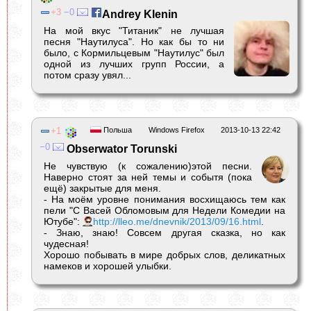
3
0
Andrey Klenin
На мой вкус "Титаник" не лучшая
песня "Наутилуса". Но как бы то ни
было, с Кормильцевым "Наутилус" был
одной из лучших групп России, а
потом сразу увял...
1
Польша
Windows Firefox
2013-10-13 22:42
0
Obserwator Torunski
Не чувствую (к сожалению)этой песни.
Наверно стоят за ней темы и событя (пока
ещё) закрытые для меня.
- На моём уровне понимания восхищаюсь тем как
пели "С Васей Обломовым для Недели Комедии на
Ютубе":
http://lleo.me/dnevnik/2013/09/16.html
.
- Знаю, знаю! Совсем другая сказка, но как
чудесная!
Хорошо побывать в мире добрых слов, деликатных
намеков и хорошей улыбки.