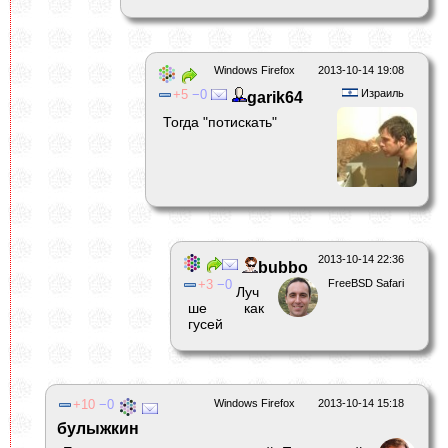
Windows Firefox
2013-10-14 19:08
5
0
Израиль
garik64
Тогда "потискать"
2013-10-14 22:36
bubbo
3
0
FreeBSD Safari
Луч
ше как
гусей
10
0
Windows Firefox
2013-10-14 15:18
булыжкин