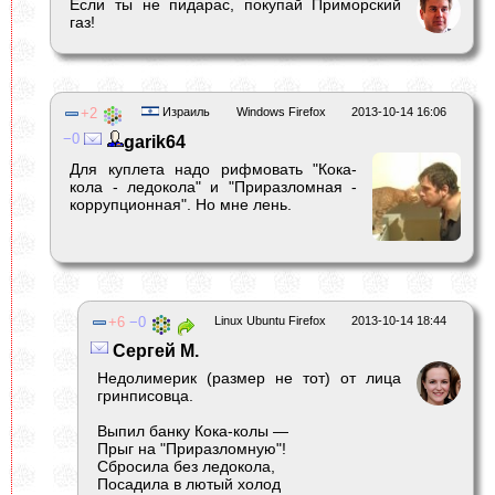
Если ты не пидарас, покупай Приморский
газ!
2
Израиль
Windows Firefox
2013-10-14 16:06
0
garik64
Для куплета надо рифмовать "Кока-
кола - ледокола" и "Приразломная -
коррупционная". Но мне лень.
6
0
Linux Ubuntu Firefox
2013-10-14 18:44
Сергей М.
Недолимерик (размер не тот) от лица
гринписовца.
Выпил банку Кока-колы —
Прыг на "Приразломную"!
Сбросила без ледокола,
Посадила в лютый холод