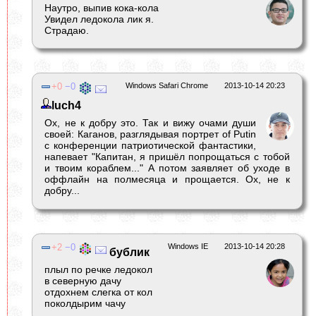
Наутро, выпив кока-кола
Увидел ледокола лик я.
Страдаю.
0
0
Windows Safari Chrome
2013-10-14 20:23
luch4
Ох, не к добру это. Так и вижу очами души
своей: Каганов, разглядывая портрет of Putin
с конференции патриотической фантастики,
напевает "Капитан, я пришёл попрощаться с тобой
и твоим кораблем..." А потом заявляет об уходе в
оффлайн на полмесяца и прощается. Ох, не к
добру...
2
0
Windows IE
2013-10-14 20:28
бублик
плыл по речке ледокол
в северную дачу
отдохнем слегка от кол
поколдырим чачу