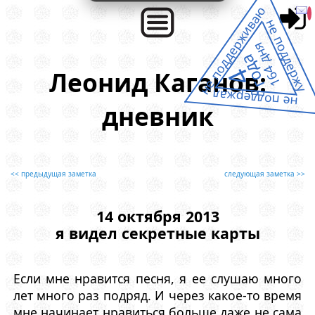
не поддерживаю
не поддержу
164 дня
года
4
Леонид Каганов:
не поддержал
дневник
<< предыдущая заметка
следующая заметка >>
14 октября 2013
я видел секретные карты
Если мне нравится песня, я ее слушаю много
лет много раз подряд. И через какое-то время
мне начинает нравиться больше даже не сама