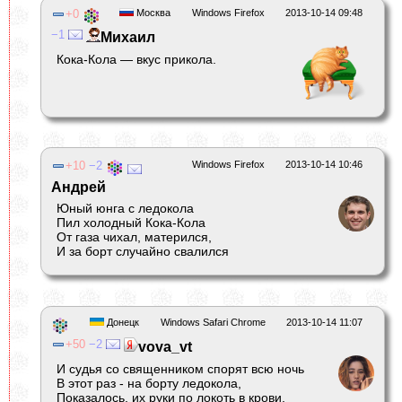
0
Москва
Windows Firefox
2013-10-14 09:48
1
Михаил
Кока-Кола — вкус прикола.
10
2
Windows Firefox
2013-10-14 10:46
Андрей
Юный юнга с ледокола
Пил холодный Кока-Кола
От газа чихал, матерился,
И за борт случайно свалился
Донецк
Windows Safari Chrome
2013-10-14 11:07
50
2
vova_vt
И судья со священником спорят всю ночь
В этот раз - на борту ледокола,
Показалось, их руки по локоть в крови,