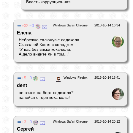
Власть коррупционная...
32
0
Windows Safari Chrome
2013-10-14 16:34
Елена
Небрежно сплюнув с ледокола
Сказал ей Костя с холодком:
"У вас без виски кока-кола,
А дело видите ли в том..."
5
0
Windows Firefox
2013-10-14 18:41
dent
не взяли на борт ледокола?
напейся с горя кока-колы!
3
0
Windows Safari Chrome
2013-10-14 20:12
Сергей