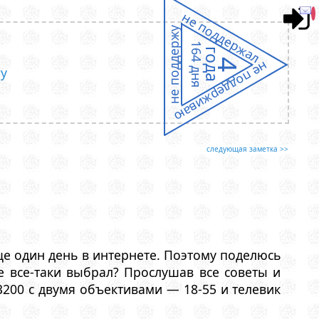
не поддержал
не поддержу
164 дня
года
4
не поддерживаю
гу
следующая заметка >>
еще один день в интернете. Поэтому поделюсь
е все-таки выбрал? Прослушав все советы и
3200 с двумя объективами — 18-55 и телевик