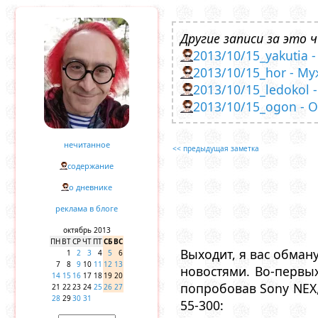
Другие записи за это ч
2013/10/15_yakutia 
2013/10/15_hor - М
2013/10/15_ledokol
2013/10/15_ogon - 
нечитанное
<< предыдущая заметка
содержание
о дневнике
реклама в блоге
октябрь 2013
ПН
ВТ
СР
ЧТ
ПТ
СБ
ВС
Выходит, я вас обману
1
2
3
4
5
6
7
8
9
10
11
12
13
новостями. Во-первы
14
15
16
17
18
19
20
попробовав Sony NEX,
21
22
23
24
25
26
27
28
29
30
31
55-300: