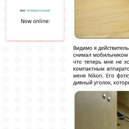
все
четверостишия
Now online:
Видимо я действитель
снимал мобильником и
что теперь мне не х
компактным аппарато
меня Nikon. Его фотк
дивный уголок, котор