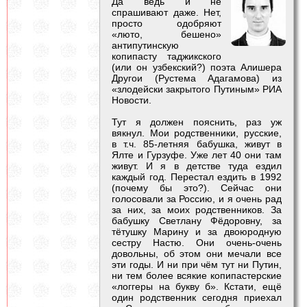
Да ведь и не
спрашивают даже. Нет,
просто одобряют
«люто, бешено»
антипутинскую
копипасту таджикского
(или он узбекский?) поэта Алишера
Другои (Рустема Адагамова) из
«злодейски закрытого Путиным» РИА
Новости.
Тут я должен пояснить, раз уж
вякнул. Мои родственники, русские,
в т.ч. 85-летняя бабушка, живут в
Ялте и Гурзуфе. Уже лет 40 они там
живут. И я в детстве туда ездил
каждый год. Перестал ездить в 1992
(почему бы это?). Сейчас они
голосовали за Россию, и я очень рад
за них, за моих родственников. За
бабушку Светлану Фёдоровну, за
тётушку Марину и за двоюродную
сестру Настю. Они очень-очень
довольны, об этом они мечали все
эти годы. И ни при чём тут ни Путин,
ни тем более всякие копипастерские
«логгеры на букву б». Кстати, ещё
один родственник сегодня приехал