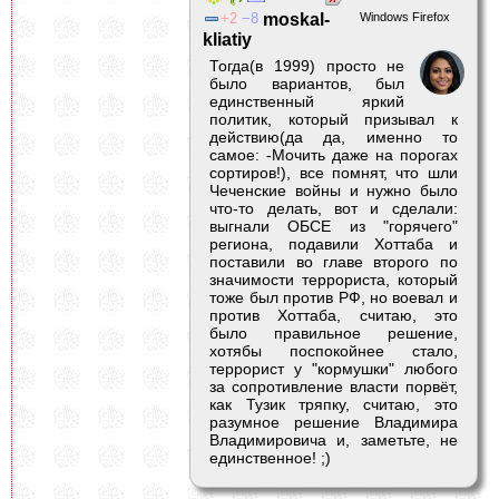
2
8
moskal-
Windows Firefox
kliatiy
Тогда(в 1999) просто не
было вариантов, был
единственный яркий
политик, который призывал к
действию(да да, именно то
самое: -Мочить даже на порогах
сортиров!), все помнят, что шли
Чеченские войны и нужно было
что-то делать, вот и сделали:
выгнали ОБСЕ из "горячего"
региона, подавили Хоттаба и
поставили во главе второго по
значимости террориста, который
тоже был против РФ, но воевал и
против Хоттаба, считаю, это
было правильное решение,
хотябы поспокойнее стало,
террорист у "кормушки" любого
за сопротивление власти порвёт,
как Тузик тряпку, считаю, это
разумное решение Владимира
Владимировича и, заметьте, не
единственное! ;)