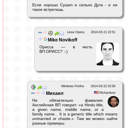
Если хорошо Сушил и сильно Дута - и не
такое встретишь.
1
Linux Opera
2014-03-21 22:51
0
Mike Novikoff
Орисса — в честь
ВП:ОРИСС? :-)
Windows Firefox
2014-03-22 02:56
0
0
Михаил
Richardson
Не обязательно фамилия.
Английская ВП говорит: «a Hindu title,
a given name, middle name, or a
family name... It is a generic title which means
unmarried or chaste.». Там же можно найти
разные примеры.