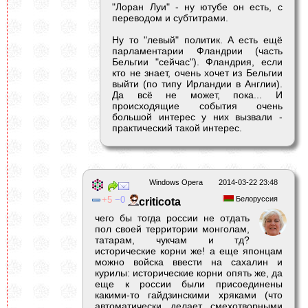
"Лоран Луи" - ну ютубе он есть, с
переводом и субтитрами.
Ну то "левый" политик. А есть ещё
парламентарии Фландрии (часть
Бельгии "сейчас"). Фландрия, если
кто не знает, очень хочет из Бельгии
выйти (по типу Ирландии в Англии).
Да всё не может, пока... И
происходящие события очень
большой интерес у них вызвали -
практический такой интерес.
Windows Opera
2014-03-22 23:48
5
0
Белоруссия
criticota
чего бы тогда россии не отдать
пол своей территории монголам,
татарам, чукчам и тд?
исторические корни же! а еще японцам
можно войска ввести на сахалин и
курилы: исторические корни опять же, да
еще к россии были присоединены
какими-то гайдзинскими хряками (что
автоматически делает смехотворными