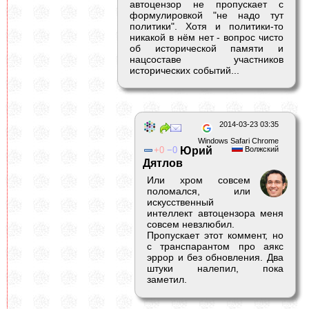
автоцензор не пропускает с
формулировкой "не надо тут
политики". Хотя и политики-то
никакой в нём нет - вопрос чисто
об исторической памяти и
нацсоставе участников
исторических событий...
2014-03-23 03:35
Windows Safari Chrome
0
0
Юрий
Волжский
Дятлов
Или хром совсем
поломался, или
искусственный
интеллект автоцензора меня
совсем невзлюбил.
Пропускает этот коммент, но
с транспарантом про аякс
эррор и без обновления. Два
штуки налепил, пока
заметил.