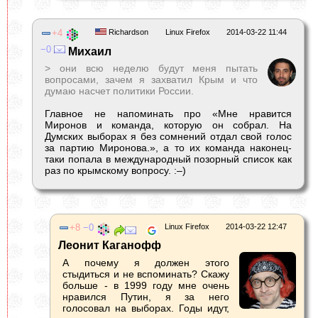
4
Richardson
Linux Firefox
2014-03-22 11:44
0
Михаил
> они всю неделю будут меня пытать
вопросами, зачем я захватил Крым и что
думаю насчет политики России.
Главное не напоминать про «Мне нравится
Миронов и команда, которую он собрал. На
Думских выборах я без сомнений отдал свой голос
за партию Миронова.», а то их команда наконец-
таки попала в международный позорный список как
раз по крымскому вопросу. :–)
8
0
Linux Firefox
2014-03-22 12:47
Леонит Каганофф
А почему я должен этого
стыдиться и не вспоминать? Скажу
больше - в 1999 году мне очень
нравился Путин, я за него
голосовал на выборах. Годы идут,