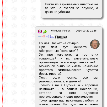
Никто из взрываемых властью не
то что не взялся за оружие, а
даже не убежал.
Windows Firefox
2014-03-22 21:36
9
1
Пашка
Ну нет. Насчет не стыдно...
При чем тут какие-то
абстрактные "политики"?
Уж про кого-кого, а про этих
товарищей и их замечательную
организацию все всегда было ясно!
Можно ли было не иметь немножко
простого гигиенического чувства
брезгливости?...
Хотя, если честно, все мы
разочаровались, и даже я!
Только я не в Путине, а - впрочем
немножко - в вашем населении,
которое за него радостно
проголосовало и еще проголосует!
Тоже вроде вас выступать любил, а
потом понял: Пу сидит не в своем