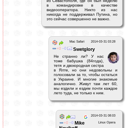
из Севастополя, где он был неделю
в командировке в качестве
видеооператора. Никто из нас
никогда не поддерживал Путина, но
это сейчас совершенно не важно.
Mac Safari
2014-03-31 03:28
0
0
Swetglory
Не странно ли? У нас
тоже бабушка (84года),
тетя и двоюродная сестра
в Ялте, но они недовольны и
голосовали за то, чтобы остаться
в Украине. И многие знакомые
аналогично. Живут там лет 60,
мы ездили и ездим почти каждое
лето туда, не только к ним.
2014-03-31 08:03
0
0
Mike
Linux Opera