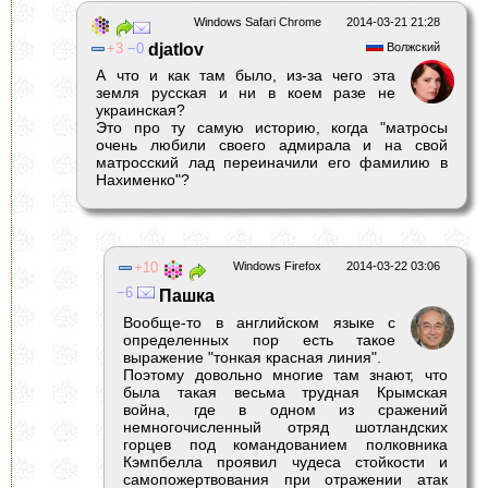
Windows Safari Chrome
2014-03-21 21:28
3
0
djatlov
Волжский
А что и как там было, из-за чего эта
земля русская и ни в коем разе не
украинская?
Это про ту самую историю, когда "матросы
очень любили своего адмирала и на свой
матросский лад переиначили его фамилию в
Нахименко"?
10
Windows Firefox
2014-03-22 03:06
6
Пашка
Вообще-то в английском языке с
определенных пор есть такое
выражение "тонкая красная линия".
Поэтому довольно многие там знают, что
была такая весьма трудная Крымская
война, где в одном из сражений
немногочисленный отряд шотландских
горцев под командованием полковника
Кэмпбелла проявил чудеса стойкости и
самопожертвования при отражении атак