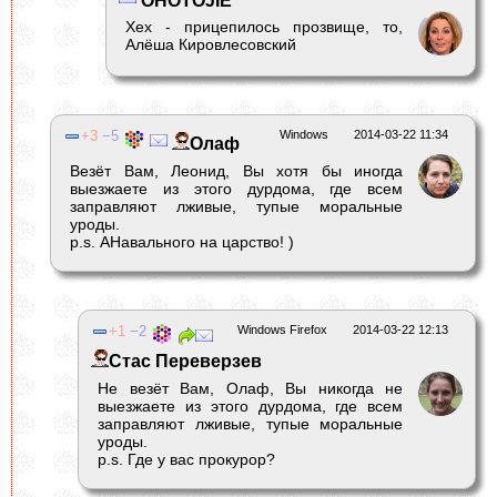
OHOTOJIE
Хех - прицепилось прозвище, то,
Алёша Кировлесовский
3
5
Windows
2014-03-22 11:34
Олаф
Везёт Вам, Леонид, Вы хотя бы иногда
выезжаете из этого дурдома, где всем
заправляют лживые, тупые моральные
уроды.
р.s. АНавального на царство! )
1
2
Windows Firefox
2014-03-22 12:13
Стас Переверзев
Не везёт Вам, Олаф, Вы никогда не
выезжаете из этого дурдома, где всем
заправляют лживые, тупые моральные
уроды.
р.s. Где у вас прокурор?