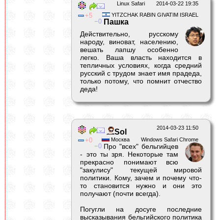
Linux Safari
2014-03-22 19:35
5
YITZCHAK RABIN GIVATIM ISRAEL
0
Пашка
Действительно, русскому
народу, виноват, населению,
вешать лапшу особенно
легко. Ваша власть находится в
тепличных условиях, когда средний
русский с трудом знает имя прадеда,
только потому, что помнит отчество
деда!
2014-03-23 11:50
Sol
0
Москва
Windows Safari Chrome
0
Про "всех" бельгийцев
- это ты зря. Некоторые там
прекрасно понимают всю
"закулису" текущей мировой
политики. Кому, зачем и почему что-
то становится нужно и они это
получают (почти всегда).
Погугли на досуге последние
высказывания бельгийского политика