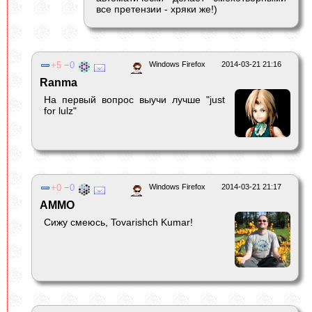
все претензии - хряки же!)
5
0
Windows Firefox
2014-03-21 21:16
Ranma
На первый вопрос выучи лучше "just
for lulz"
0
0
Windows Firefox
2014-03-21 21:17
AMMO
Сижу смеюсь, Tovarishch Kumar!