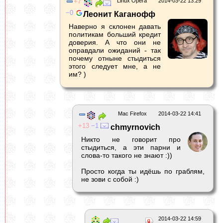
7
Linux Opera
2014-03-22 13:29
0
Леонит Каганофф
Наверно я склонен давать
политикам больший кредит
доверия. А что они не
оправдали ожиданий - так
почему отныне стыдиться
этого следует мне, а не
им? )
Mac Firefox
2014-03-22 14:41
13
1
chmyrnovich
Никто не говорит про
стыдиться, а эти парни и
слова-то такого не знают :))
Просто когда ты идёшь по граблям,
не зови с собой :)
2014-03-22 14:59