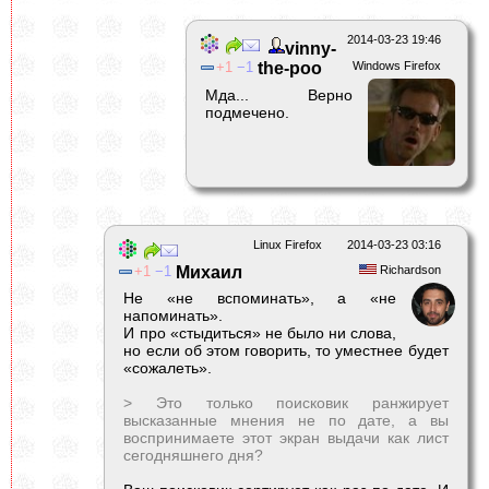
2014-03-23 19:46
vinny-
1
1
the-poo
Windows Firefox
Мда... Верно
подмечено.
Linux Firefox
2014-03-23 03:16
1
1
Михаил
Richardson
Не «не вспоминать», а «не
напоминать».
И про «стыдиться» не было ни слова,
но если об этом говорить, то уместнее будет
«сожалеть».
> Это только поисковик ранжирует
высказанные мнения не по дате, а вы
воспринимаете этот экран выдачи как лист
сегодняшнего дня?