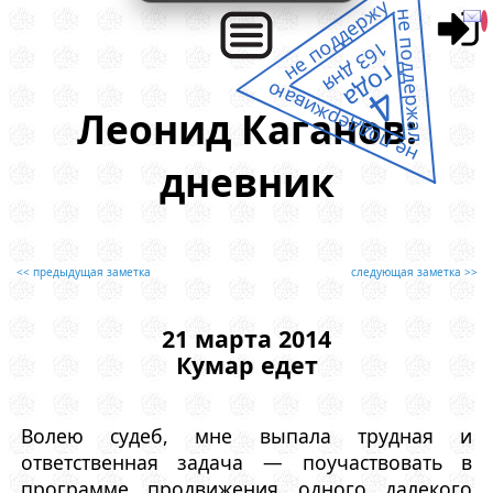
не поддержу
не поддержал
163 дня
года
не поддерживаю
4
Леонид Каганов:
дневник
<< предыдущая заметка
следующая заметка >>
21 марта 2014
Кумар едет
Волею судеб, мне выпала трудная и
ответственная задача — поучаствовать в
программе продвижения одного далекого