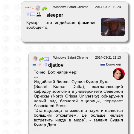
1
Windows Safari Chrome
2014-03-21 19:24
0
__sleeper_
Кумар - это индийская фамилия
вообще-то.
Windows Safari Chrome
2014-03-21 21:13
6
0
djatlov
Волжский
Точно. Вот, например:
---
Индийский биолог Сушил Кумар Дута
(Sushil Kumar Dutta), возглавляющий
кафедру зоологии в университете Северной
Ориссы (North Orissa University) обнаружил
новый вид безногой ящерицы, передает
Associated Press.
"Эта ящерица не известна науке и является
большим открытием. Ее больше нельзя
встретить нигде в мире", - заявил Сушил
Кумар Дута.
----