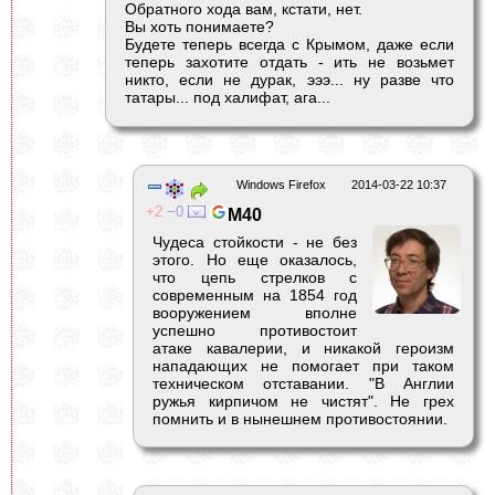
Обратного хода вам, кстати, нет.
Вы хоть понимаете?
Будете теперь всегда с Крымом, даже если
теперь захотите отдать - ить не возьмет
никто, если не дурак, эээ... ну разве что
татары... под халифат, ага...
Windows Firefox
2014-03-22 10:37
2
0
M40
Чудеса стойкости - не без
этого. Но еще оказалось,
что цепь стрелков с
современным на 1854 год
вооружением вполне
успешно противостоит
атаке кавалерии, и никакой героизм
нападающих не помогает при таком
техническом отставании. "В Англии
ружья кирпичом не чистят". Не грех
помнить и в нынешнем противостоянии.