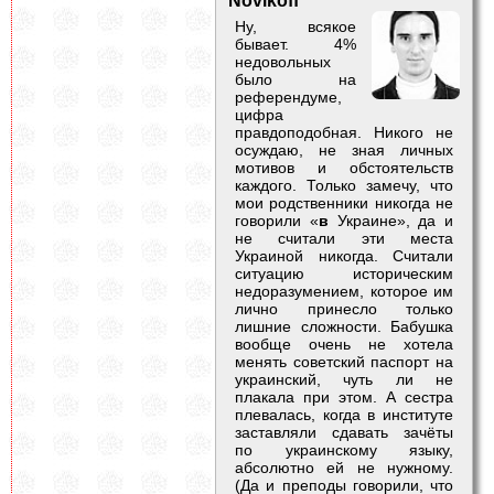
Novikoff
Ну, всякое
бывает. 4%
недовольных
было на
референдуме,
цифра
правдоподобная. Никого не
осуждаю, не зная личных
мотивов и обстоятельств
каждого. Только замечу, что
мои родственники никогда не
говорили «
в
Украине», да и
не считали эти места
Украиной никогда. Считали
ситуацию историческим
недоразумением, которое им
лично принесло только
лишние сложности. Бабушка
вообще очень не хотела
менять советский паспорт на
украинский, чуть ли не
плакала при этом. А сестра
плевалась, когда в институте
заставляли сдавать зачёты
по украинскому языку,
абсолютно ей не нужному.
(Да и преподы говорили, что