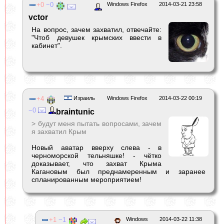
0
0
Windows Firefox
2014-03-21 23:58
vctor
На вопрос, зачем захватил, отвечайте:
"Чтоб девушек крымских ввести в
кабинет".
4
Израиль
Windows Firefox
2014-03-22 00:19
0
braintunic
> будут меня пытать вопросами, зачем
я захватил Крым
Новый аватар вверху слева - в
черноморской тельняшке! - чётко
доказывает, что захват Крыма
Кагановым был преднамеренным и заранее
спланированным мероприятием!
1
1
Windows
2014-03-22 11:38