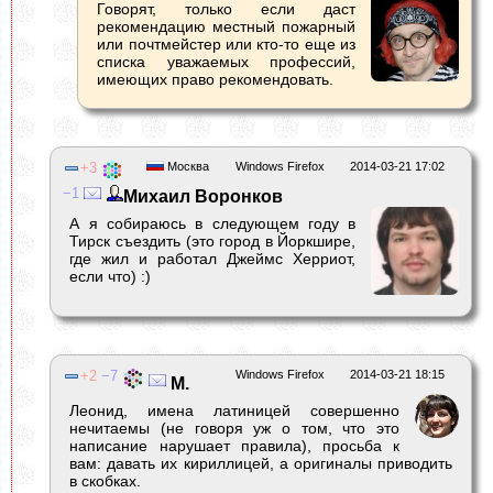
Говорят, только если даст
рекомендацию местный пожарный
или почтмейстер или кто-то еще из
списка уважаемых профессий,
имеющих право рекомендовать.
3
Москва
Windows Firefox
2014-03-21 17:02
1
Михаил Воронков
А я собираюсь в следующем году в
Тирск съездить (это город в Йоркшире,
где жил и работал Джеймс Херриот,
если что) :)
2
7
Windows Firefox
2014-03-21 18:15
М.
Леонид, имена латиницей совершенно
нечитаемы (не говоря уж о том, что это
написание нарушает правила), просьба к
вам: давать их кириллицей, а оригиналы приводить
в скобках.