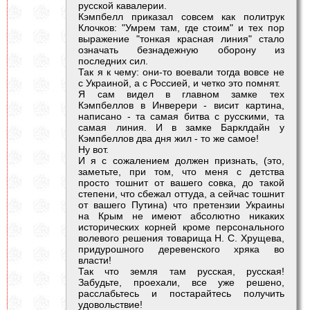
русской кавалерии.
Кэмпбелл приказал совсем как политрук
Клочков: "Умрем там, где стоим" и тех пор
выражение "тонкая красная линия" стало
означать безнадежную оборону из
последних сил.
Так я к чему: они-то воевали тогда вовсе не
с Украиной, а с Россией, и четко это помнят.
Я сам видел в главном замке тех
Кэмпбеллов в Инверери - висит картина,
написано - та самая битва с русскими, та
самая линия. И в замке Барклдайн у
Кэмпбеллов два дня жил - то же самое!
Ну вот.
И я с сожалением должен признать, (это,
заметьте, при том, что меня с детства
просто тошнит от вашего совка, до такой
степени, что сбежал оттуда, а сейчас тошнит
от вашего Путина) что претензии Украины
на Крым не имеют абсолютно никаких
исторических корней кроме персонального
волевого решения товарища Н. С. Хрущева,
придурошного деревенского хряка во
власти!
Так что земля там русская, русская!
Забудьте, проехали, все уже решено,
расслабьтесь и постарайтесь получить
удовольствие!