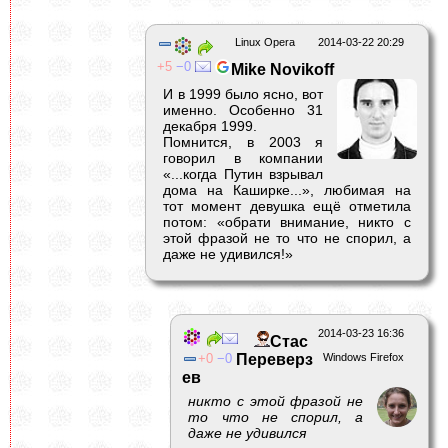
Linux Opera
2014-03-22 20:29
5
0
Mike Novikoff
И в 1999 было ясно, вот
именно. Особенно 31
декабря 1999.
Помнится, в 2003 я
говорил в компании
«...когда Путин взрывал
дома на Каширке...», любимая на
тот момент девушка ещё отметила
потом: «обрати внимание, никто с
этой фразой не то что не спорил, а
даже не удивился!»
2014-03-23 16:36
Стас
0
0
Переверз
Windows Firefox
ев
никто с этой фразой не
то что не спорил, а
даже не удивился