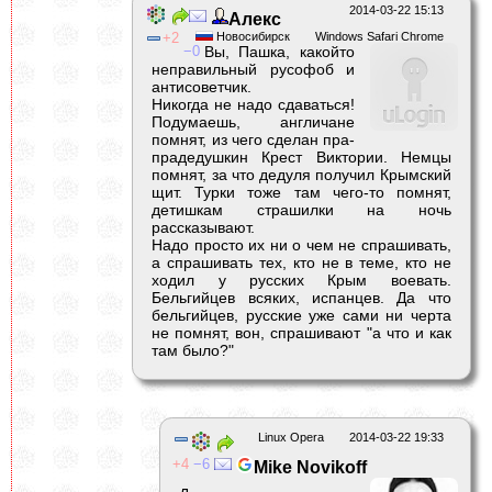
2014-03-22 15:13
Алекс
2
Новосибирск
Windows Safari Chrome
0
Вы, Пашка, какойто
неправильный русофоб и
антисоветчик.
Никогда не надо сдаваться!
Подумаешь, англичане
помнят, из чего сделан пра-
прадедушкин Крест Виктории. Немцы
помнят, за что дедуля получил Крымский
щит. Турки тоже там чего-то помнят,
детишкам страшилки на ночь
рассказывают.
Надо просто их ни о чем не спрашивать,
а спрашивать тех, кто не в теме, кто не
ходил у русских Крым воевать.
Бельгийцев всяких, испанцев. Да что
бельгийцев, русские уже сами ни черта
не помнят, вон, спрашивают "а что и как
там было?"
Linux Opera
2014-03-22 19:33
4
6
Mike Novikoff