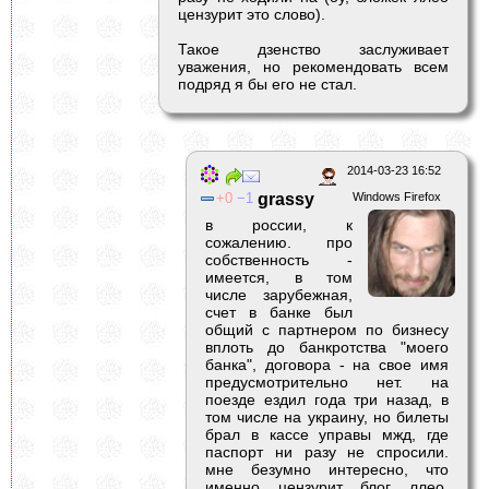
цензурит это слово).
Такое дзенство заслуживает
уважения, но рекомендовать всем
подряд я бы его не стал.
2014-03-23 16:52
0
1
grassy
Windows Firefox
в россии, к
сожалению. про
собственность -
имеется, в том
числе зарубежная,
счет в банке был
общий с партнером по бизнесу
вплоть до банкротства "моего
банка", договора - на свое имя
предусмотрительно нет. на
поезде ездил года три назад, в
том числе на украину, но билеты
брал в кассе управы мжд, где
паспорт ни разу не спросили.
мне безумно интересно, что
именно цензурит блог ллео,