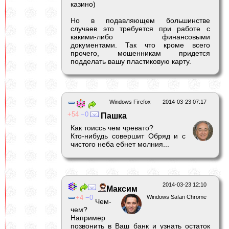
казино)
Но в подавляющем большинстве
случаев это требуется при работе с
какими-либо финансовыми
документами. Так что кроме всего
прочего, мошенникам придется
подделать вашу пластиковую карту.
Windows Firefox
2014-03-23 07:17
54
0
Пашка
Как тоиссь чем чревато?
Кто-нибудь совершит Обряд и с
чистого неба ебнет молния...
2014-03-23 12:10
Максим
4
0
Windows Safari Chrome
Чем-
чем?
Например
позвонить в Ваш банк и узнать остаток