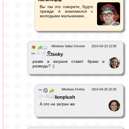
Вы так это говорите, будто
прежде я знакомился с
молодыми мальчиками...
Windows Safari Chrome
2014-03-23 12:05
5
0
tsoky
разве в загране ставят браки и
разводы? :)
Windows Firefox
2014-03-25 22:25
0
0
lionplush
А это не загран же