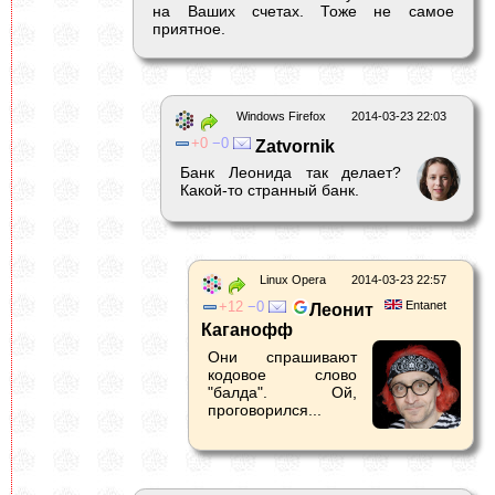
на Ваших счетах. Тоже не самое
приятное.
Windows Firefox
2014-03-23 22:03
0
0
Zatvornik
Банк Леонида так делает?
Какой-то странный банк.
Linux Opera
2014-03-23 22:57
12
0
Entanet
Леонит
Каганофф
Они спрашивают
кодовое слово
"балда". Ой,
проговорился...