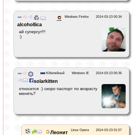
0
0
Windows Firefox
2014-03-23 00:34
alcohollica
ай супергут!!!
:)
5
Юбилейный
Windows IE
2014-03-23 00:36
0
solarkitten
относится :) скоро паспорт по возрасту
менять?
Linux Opera
2014-03-23 01:57
Леонит