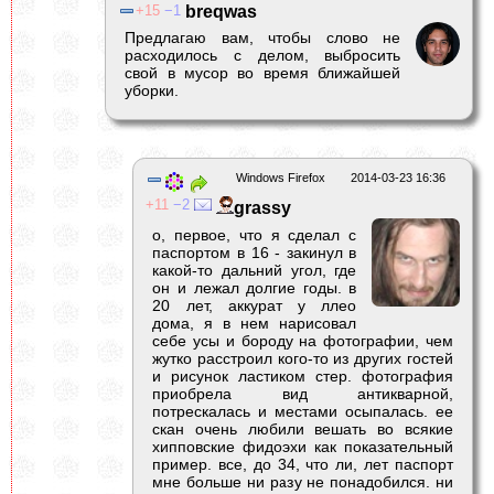
15
1
breqwas
Предлагаю вам, чтобы слово не
расходилось с делом, выбросить
свой в мусор во время ближайшей
уборки.
Windows Firefox
2014-03-23 16:36
11
2
grassy
о, первое, что я сделал с
паспортом в 16 - закинул в
какой-то дальний угол, где
он и лежал долгие годы. в
20 лет, аккурат у ллео
дома, я в нем нарисовал
себе усы и бороду на фотографии, чем
жутко расстроил кого-то из других гостей
и рисунок ластиком стер. фотография
приобрела вид антикварной,
потрескалась и местами осыпалась. ее
скан очень любили вешать во всякие
хипповские фидоэхи как показательный
пример. все, до 34, что ли, лет паспорт
мне больше ни разу не понадобился. ни