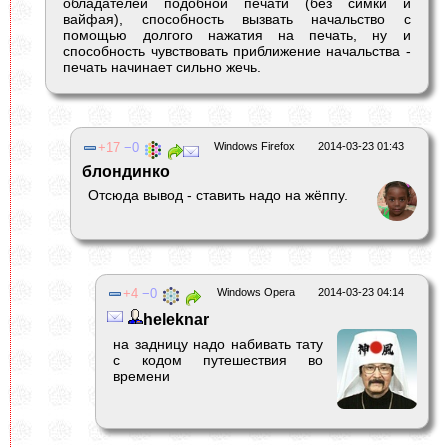
обладателей подобной печати (без симки и
вайфая), способность вызвать начальство с
помощью долгого нажатия на печать, ну и
способность чувствовать приближение начальства -
печать начинает сильно жечь.
17
0
Windows Firefox
2014-03-23 01:43
блондинко
Отсюда вывод - ставить надо на жёппу.
4
0
Windows Opera
2014-03-23 04:14
heleknar
на задницу надо набивать тату
с кодом путешествия во
времени