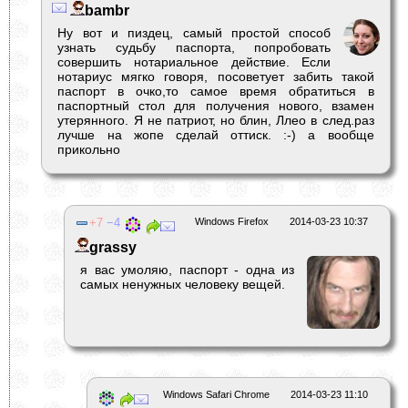
bambr
Ну вот и пиздец, самый простой способ
узнать судьбу паспорта, попробовать
совершить нотариальное действие. Если
нотариус мягко говоря, посоветует забить такой
паспорт в очко,то самое время обратиться в
паспортный стол для получения нового, взамен
утерянного. Я не патриот, но блин, Ллео в след.раз
лучше на жопе сделай оттиск. :-) а вообще
прикольно
7
4
Windows Firefox
2014-03-23 10:37
grassy
я вас умоляю, паспорт - одна из
самых ненужных человеку вещей.
Windows Safari Chrome
2014-03-23 11:10