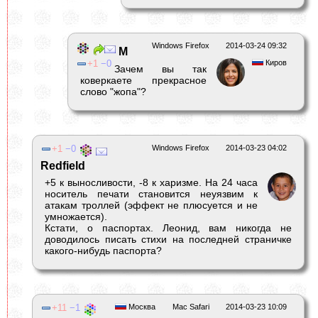
Windows Firefox
2014-03-24 09:32
М
1
0
Киров
Зачем вы так
коверкаете прекрасное
слово "жопа"?
1
0
Windows Firefox
2014-03-23 04:02
Redfield
+5 к выносливости, -8 к харизме. На 24 часа
носитель печати становится неуязвим к
атакам троллей (эффект не плюсуется и не
умножается).
Кстати, о паспортах. Леонид, вам никогда не
доводилось писать стихи на последней страничке
какого-нибудь паспорта?
11
1
Москва
Mac Safari
2014-03-23 10:09