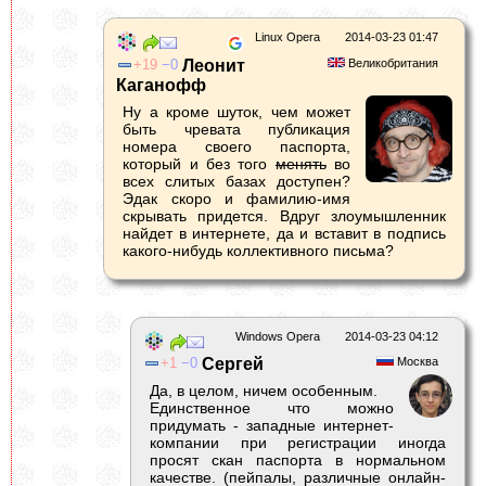
Linux Opera
2014-03-23 01:47
19
0
Леонит
Великобритания
Каганофф
Ну а кроме шуток, чем может
быть чревата публикация
номера своего паспорта,
который и без того
менять
во
всех слитых базах доступен?
Эдак скоро и фамилию-имя
скрывать придется. Вдруг злоумышленник
найдет в интернете, да и вставит в подпись
какого-нибудь коллективного письма?
Windows Opera
2014-03-23 04:12
1
0
Сергей
Москва
Да, в целом, ничем особенным.
Единственное что можно
придумать - западные интернет-
компании при регистрации иногда
просят скан паспорта в нормальном
качестве. (пейпалы, различные онлайн-