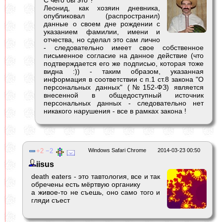
С чего бы это ?
Леонид, как хозяин дневника,
опубликовал (распространил)
данные о своем дне рождении с
указанием фамилии, имени и
отчества, но сделал это сам лично
- следовательно имеет свое собственное
письменное согласие на данное действие (что
подтверждается его же подписью, которая тоже
видна :)) - таким образом, указанная
информация в соответствии с п.1 ст.8 закона "О
персональных данных" (№152-ФЗ) является
внесенной в общедоступный источник
персональных данных - следовательно нет
никакого нарушения - все в рамках закона !
2
2
Windows Safari Chrome
2014-03-23 00:50
iisus
death eaters - это тавтология, все и так
обречены есть мёртвую органику
а живое-то не съешь, оно само того и
гляди съест