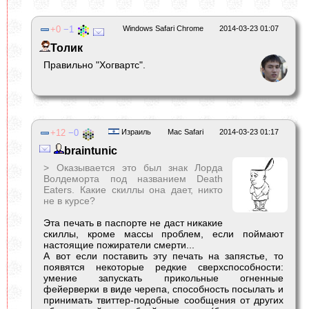
0
1
Windows Safari Chrome
2014-03-23 01:07
Толик
Правильно "Хогвартс".
12
0
Израиль
Mac Safari
2014-03-23 01:17
braintunic
> Оказывается это был знак Лорда
Волдеморта под названием Death
Eaters. Какие скиллы она дает, никто
не в курсе?
Эта печать в паспорте не даст никакие
скиллы, кроме массы проблем, если поймают
настоящие пожиратели смерти...
А вот если поставить эту печать на запястье, то
появятся некоторые редкие сверхспособности:
умение запускать прикольные огненные
фейерверки в виде черепа, способность посылать и
принимать твиттер-подобные сообщения от других