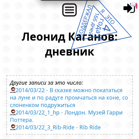
ПОДДЕРЖАЛ
Я ЭТО
166 дней
года
4
Леонид Каганов:
НЕ
дневник
Другие записи за это число:
2014/03/22 - В сказке можно покататься
на луне и по радуге промчаться на коне, со
слоненком подружиться
2014/03/22_1_hp - Лондон. Музей Гарри
Поттера.
2014/03/22_3_Rib-Ride - Rib Ride