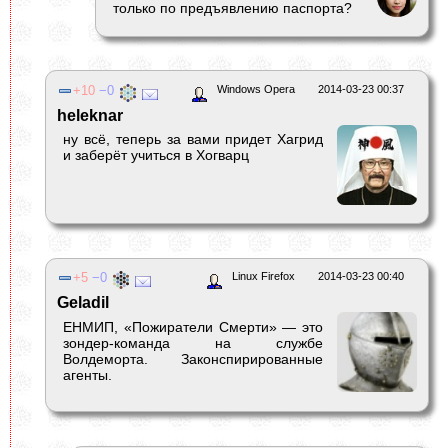
только по предъявлению паспорта?
10
0
Windows Opera
2014-03-23 00:37
heleknar
ну всё, теперь за вами придет Хагрид
и заберёт учиться в Хогварц
5
0
Linux Firefox
2014-03-23 00:40
Geladil
ЕНМИП, «Пожиратели Смерти» — это
зондер-команда на службе
Волдеморта. Законспирированные
агенты.