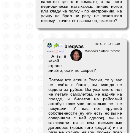
валяется где-то в комнате, я на него
периодически натыкаюсь, пинаю ногой
или кладу на полку - по настроению. на
улицу не брал ни разу. не показывал
никому - точно. вот зачем он, скажите?
2014-03-23 16:48
breqwas
12
0
Windows Safari Chrome
А вы в
какой
стране
живёте, если не секрет?
Потому что если в России, то у вас
нет счёта в банке, вы никогда не
ездили за рубеж. Вы уже много лет
не летали самолётом, не ездили на
поезде, и билетов на рейсовый
автобус тоже уже несколько лет не
покупали. У вас нет крупной
собственности (ну или есть, но вы не
совершали с ней сделок), вы не
заключали ни с кем письменных
договоров (кроме того кредита) и ни
разу не ходили на (оу, бложек ллео