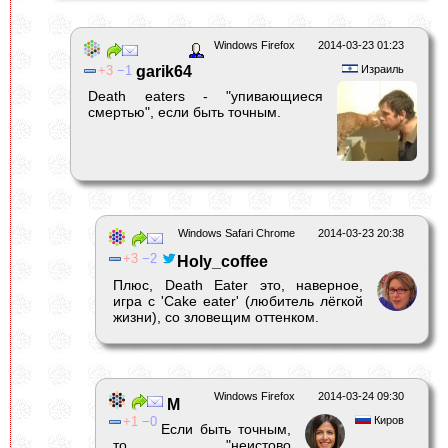
Windows Firefox
2014-03-23 01:23
3
1
garik64
Израиль
Death eaters - "упивающиеся
смертью", если быть точным.
Windows Safari Chrome
2014-03-23 20:38
3
2
Holy_coffee
Плюс, Death Eater это, наверное,
игра с 'Cake eater' (любитель лёгкой
жизни), со зловещим оттенком.
Windows Firefox
2014-03-24 09:30
М
1
0
Киров
Если быть точным,
то "неистово