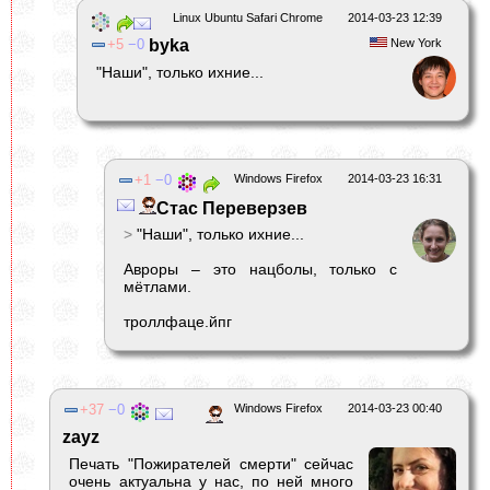
Linux Ubuntu Safari Chrome
2014-03-23 12:39
5
0
byka
New York
"Наши", только ихние...
1
0
Windows Firefox
2014-03-23 16:31
Стас Переверзев
>
"Наши", только ихние...
Авроры – это нацболы, только с
мётлами.
троллфаце.йпг
37
0
Windows Firefox
2014-03-23 00:40
zayz
Печать "Пожирателей смерти" сейчас
очень актуальна у нас, по ней много