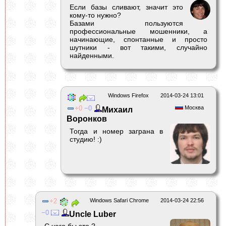
Если базы сливают, значит это
кому-то нужно?
Базами пользуются
профессиональные мошенники, а
начинающие, спонтанные и просто
шутники - вот такими, случайно
найденными.
Windows Firefox
2014-03-24 13:01
0
0
Москва
Михаил
Воронков
Тогда и номер заграна в
студию! :)
2
Windows Safari Chrome
2014-03-24 22:56
0
Uncle Luber