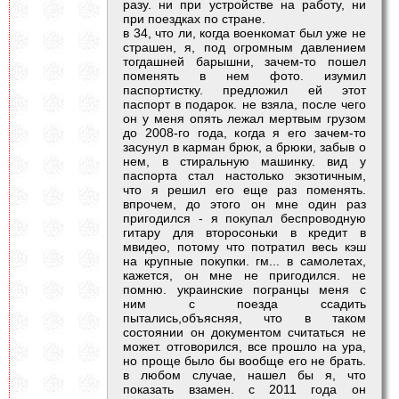
разу. ни при устройстве на работу, ни
при поездках по стране.
в 34, что ли, когда военкомат был уже не
страшен, я, под огромным давлением
тогдашней барышни, зачем-то пошел
поменять в нем фото. изумил
паспортистку. предложил ей этот
паспорт в подарок. не взяла, после чего
он у меня опять лежал мертвым грузом
до 2008-го года, когда я его зачем-то
засунул в карман брюк, а брюки, забыв о
нем, в стиральную машинку. вид у
паспорта стал настолько экзотичным,
что я решил его еще раз поменять.
впрочем, до этого он мне один раз
пригодился - я покупал беспроводную
гитару для второсоньки в кредит в
мвидео, потому что потратил весь кэш
на крупные покупки. гм... в самолетах,
кажется, он мне не пригодился. не
помню. украинские погранцы меня с
ним с поезда ссадить
пытались,объясняя, что в таком
состоянии он документом считаться не
может. отговорился, все прошло на ура,
но проще было бы вообще его не брать.
в любом случае, нашел бы я, что
показать взамен. с 2011 года он