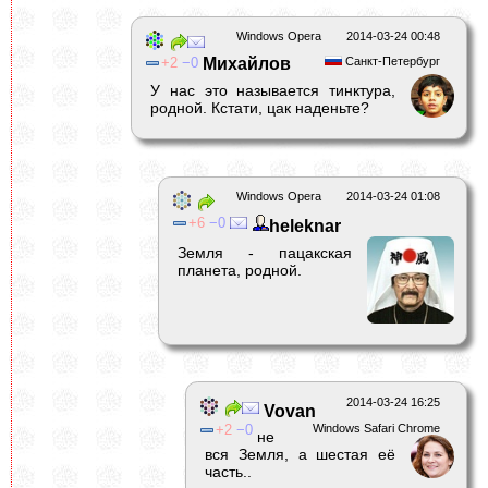
Windows Opera
2014-03-24 00:48
2
0
Михайлов
Санкт-Петербург
У нас это называется тинктура,
родной. Кстати, цак наденьте?
Windows Opera
2014-03-24 01:08
6
0
heleknar
Земля - пацакская
планета, родной.
2014-03-24 16:25
Vovan
2
0
Windows Safari Chrome
не
вся Земля, а шестая её
часть..