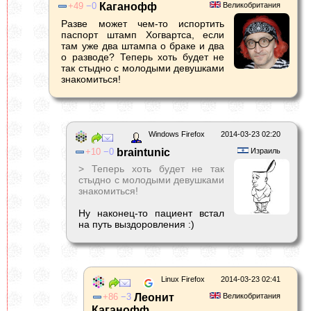
49
0
Каганофф
Великобритания
Разве может чем-то испортить
паспорт штамп Хогвартса, если
там уже два штампа о браке и два
о разводе? Теперь хоть будет не
так стыдно с молодыми девушками
знакомиться!
Windows Firefox
2014-03-23 02:20
10
0
braintunic
Израиль
> Теперь хоть будет не так
стыдно с молодыми девушками
знакомиться!
Ну наконец-то пациент встал
на путь выздоровления :)
Linux Firefox
2014-03-23 02:41
86
3
Леонит
Великобритания
Каганофф