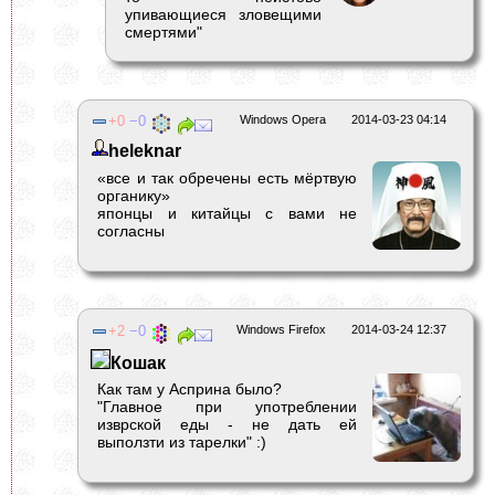
упивающиеся зловещими
смертями"
0
0
Windows Opera
2014-03-23 04:14
heleknar
«все и так обречены есть мёртвую
органику»
японцы и китайцы с вами не
согласны
2
0
Windows Firefox
2014-03-24 12:37
Кошак
Как там у Асприна было?
"Главное при употреблении
изврской еды - не дать ей
выползти из тарелки" :)