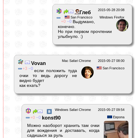
2015-05-28 20:08
Глеб
San Francisco
Windows Firefox
0
0
Выдумано,
конечно.
Но при первом прочтении
улыбнуло. :)
Mac Safari Chrome
2015-05-27 08:00
Vovan
3
0
San Francisco
если положить туда
очки то ведь дорогу не
видно будет
как ехать?
Windows Safari Chrome
2015-05-27 09:54
0
0
konst90
Европа
Можно наоборот хранить там очки
для вождения и доставать, когда
садишься за руль