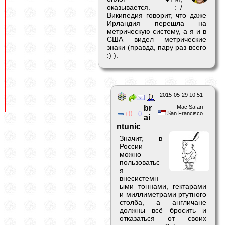
оказывается. :–/
Википедия говорит, что даже
Ирландия перешла на
метрическую систему, а я и в
США видел метрические
знаки (правда, пару раз всего
:) ).
2015-05-29 10:51
br
Mac Safari
0
0
San Francisco
ai
ntunic
Значит, в
России
можно
пользоватьс
я
внесистемн
ыми тоннами, гектарами
и миллиметрами ртутного
столба, а англичане
должны всё бросить и
отказаться от своих