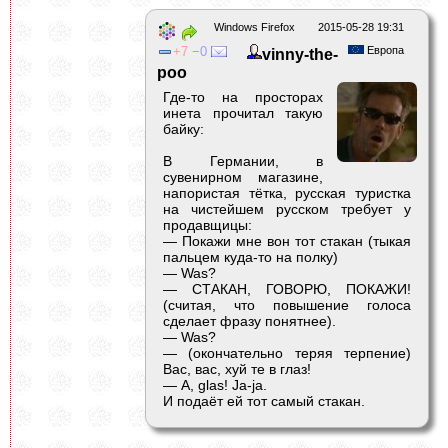
Windows Firefox
2015-05-28 19:31
7
0
Европа
vinny-the-
poo
Где-то на просторах
инета прочитал такую
байку:
В Германии, в
сувенирном магазине,
напористая тётка, русская туристка
на чистейшем русском требует у
продавщицы:
— Покажи мне вон тот стакан (тыкая
пальцем куда-то на полку)
— Was?
— СТАКАН, ГОВОРЮ, ПОКАЖИ!
(считая, что повышение голоса
сделает фразу понятнее).
— Was?
— (окончательно теряя терпение)
Вас, вас, хуй те в глаз!
— A, glas! Ja-ja.
И подаёт ей тот самый стакан.