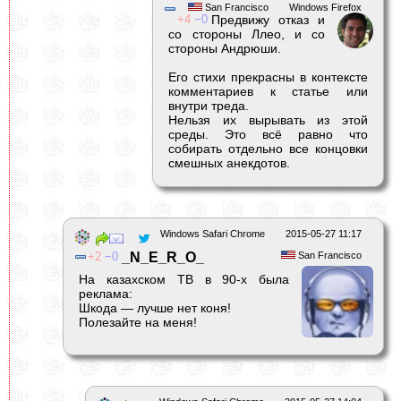
San Francisco
Windows Firefox
4
0
Предвижу отказ и
со стороны Ллео, и со
стороны Андрюши.
Его стихи прекрасны в контексте
комментариев к статье или
внутри треда.
Нельзя их вырывать из этой
среды. Это всё равно что
собирать отдельно все концовки
смешных анекдотов.
Windows Safari Chrome
2015-05-27 11:17
2
0
_N_E_R_O_
San Francisco
На казахском ТВ в 90-х была
реклама:
Шкода — лучше нет коня!
Полезайте на меня!