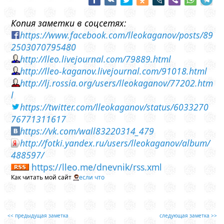
Копия заметки в соцсетях:
https://www.facebook.com/lleokaganov/posts/89
2503070795480
http://lleo.livejournal.com/79889.html
http://lleo-kaganov.livejournal.com/91018.html
http://lj.rossia.org/users/lleokaganov/77202.htm
l
https://twitter.com/lleokaganov/status/6033270
76771311617
https://vk.com/wall83220314_479
http://fotki.yandex.ru/users/lleokaganov/album/
488597/
https://lleo.me/dnevnik/rss.xml
Как читать мой сайт
если что
<< предыдущая заметка
следующая заметка >>