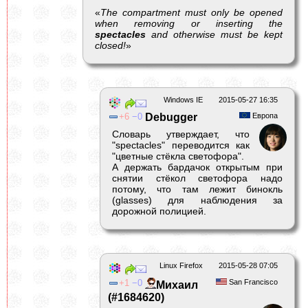
«
The compartment must only be opened
when removing or inserting the
spectacles
and otherwise must be kept
closed!
»
Windows IE
2015-05-27 16:35
6
0
Debugger
Европа
Словарь утверждает, что
"spectacles" переводится как
"цветные стёкла светофора".
А держать бардачок открытым при
снятии стёкол светофора надо
потому, что там лежит бинокль
(glasses) для наблюдения за
дорожной полицией.
Linux Firefox
2015-05-28 07:05
1
0
San Francisco
Михаил
(#1684620)