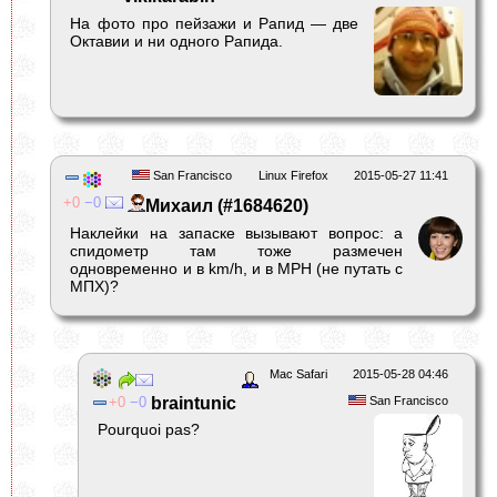
На фото про пейзажи и Рапид ― две
Октавии и ни одного Рапида.
San Francisco
Linux Firefox
2015-05-27 11:41
0
0
Михаил (#1684620)
Наклейки на запаске вызывают вопрос: а
спидометр там тоже размечен
одновременно и в km/h, и в MPH (не путать с
МПХ)?
Mac Safari
2015-05-28 04:46
0
0
braintunic
San Francisco
Pourquoi pas?