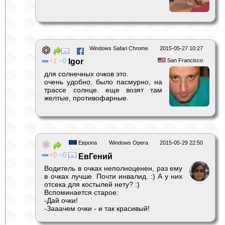
Windows Safari Chrome
2015-05-27 10:27
1
0
Igor
San Francisco
для солнечных очков это.
очень удобно. было пасмурно, на
трассе солнце. еще возят там
желтые, противофарные.
Европа
Windows Opera
2015-05-29 22:50
0
0
ЕвГений
Водитель в очках неполноценен, раз ему
в очках лучше. Почти инвалид. :) А у них
отсека для костылей нету? :)
Вспоминается старое:
-Дай очки!
-Зааачем очки - и так красивый!