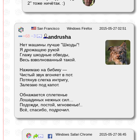
2" тоже ничётак. :)
San Francisco
Windows Firefox
2015-05-27 02:51
68
3
andrusha
Нет машины лучше "Шкоды"!
Я дрожащею рукой
Глажу шкодные обводы,
Весь взволнованный такой.
Нажимаю на бибику —
Чистый звук вгоняет в пот.
Потянув слегка интригу,
Залезаю под капот.
Обнажается сплетенье
Лошадиных нежных сил…
Подожди, постой, мгновенье!..
Всё, спасибо, подрочил.
Windows Safari Chrome
2015-05-27 06:45