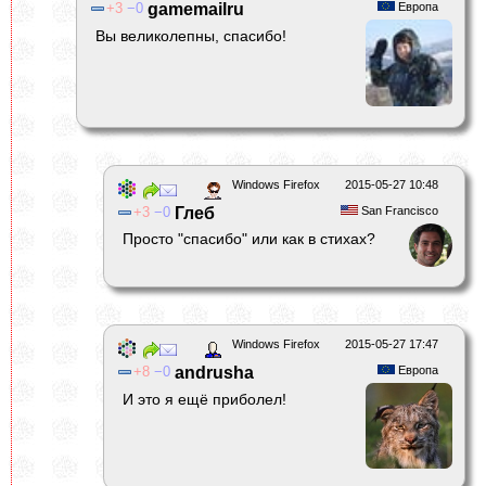
3
0
gamemailru
Европа
Вы великолепны, спасибо!
Windows Firefox
2015-05-27 10:48
3
0
Глеб
San Francisco
Просто "спасибо" или как в стихах?
Windows Firefox
2015-05-27 17:47
8
0
andrusha
Европа
И это я ещё приболел!