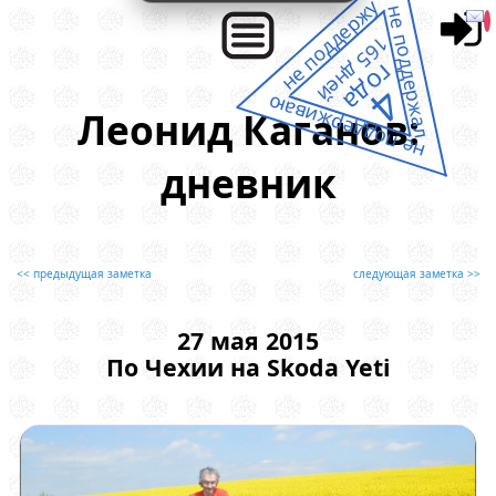
не поддержу
не поддержал
165 дней
года
4
не поддерживаю
Леонид Каганов:
дневник
<< предыдущая заметка
следующая заметка >>
27 мая 2015
По Чехии на Skoda Yeti