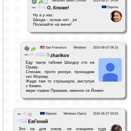
Windows Safari Chrome
2015-05-27 14:04
0
6
О, бложе!
Европа
Ну а у нас:
Шкода - лучше нет ..уя
Полезайте на меня!
San Francisco
Windows
2015-06-07 06:15
0
0
zharikov
Еду такле табожи Шкодоу сто на
Ораву.
Спехам, прото рискуи, проишдим
сес Мораву.
Жади там то страшидло, виступуе
с бажин,
жере главне Пражаки, именое се Йожин
0
Европа
Windows Opera
2015-05-27 03:02
2
ЕвГений
Это не для очков, не очкарики туда