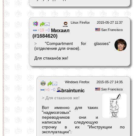
Linux Firefox
2015-05-27 11:37
19
0
Михаил
San Francisco
(#1684620)
>
"Compartment for glasses"
(отделение для очков).
Для стакано́в же!
Windows Firefox
2015-05-27 14:35
0
0
San Francisco
braintunic
> Для стаканов же!
Вот именно для таких
"надмозговых"
переводчиков они и
написали следующую
строчку в их "Инструкции по
эксплуатации":