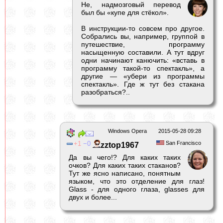
Не, надмозговый перевод
был бы «купе для стёкол».
В инструкции-то совсем про другое.
Собрались вы, например, группой в
путешествие, программу
насыщенную составили. А тут вдруг
одни начинают канючить: «вставь в
программу такой-то спектакль», а
другие — «убери из программы
спектакль». Где ж тут без стакана
разобраться?..
Windows Opera
2015-05-28 09:28
1
0
San Francisco
zztop1967
Да вы чего!? Для каких таких
очков? Для каких таких стаканов?
Тут же ясно написано, понятным
языком, что это отделение для глаз!
Glass - для одного глаза, glasses для
двух и более...