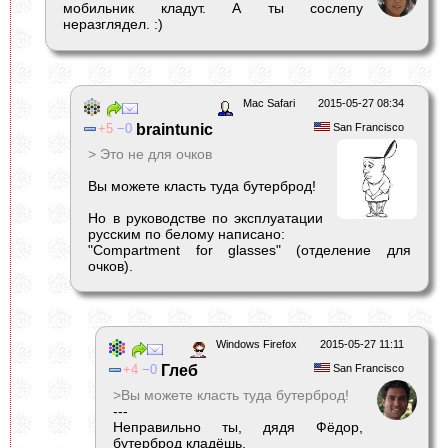
мобильник кладут. А ты сослепу
неразглядел. :)
Mac Safari
2015-05-27 08:34
5
0
braintunic
San Francisco
> Это не для очков
Вы можете класть туда бутерброд!
Но в руководстве по эксплуатации
русским по белому написано:
"Compartment for glasses" (отделение для
очков).
Windows Firefox
2015-05-27 11:11
4
0
Глеб
San Francisco
>Вы можете класть туда бутерброд!
---
Неправильно ты, дядя Фёдор,
бутерброд кладёшь.