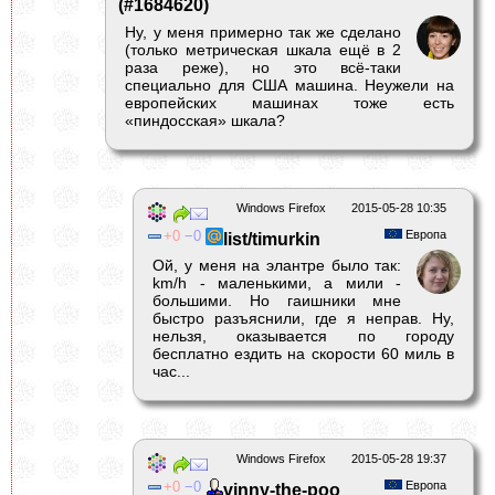
(#1684620)
Ну, у меня примерно так же сделано
(только метрическая шкала ещё в 2
раза реже), но это всё-таки
специально для США машина. Неужели на
европейских машинах тоже есть
«пиндосская» шкала?
Windows Firefox
2015-05-28 10:35
0
0
Европа
list/timurkin
Ой, у меня на элантре было так:
km/h - маленькими, а мили -
большими. Но гаишники мне
быстро разъяснили, где я неправ. Ну,
нельзя, оказывается по городу
бесплатно ездить на скорости 60 миль в
час...
Windows Firefox
2015-05-28 19:37
0
0
Европа
vinny-the-poo