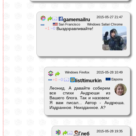
2015-05-27 21:47
gamemailru
San Francisco
Windows Safari Chrome
1
0
Выздоравливайте!
Windows Firefox
2015-05-28 10:49
0
0
Европа
list/timurkin
Леонид. А давайте соберем
все стихи Андрюши из
Вашего блога. Так и назовем:
Я вам писал... Автор - Андрюша.
Издранное. Неизданное. А?
2015-05-28 19:35
Глеб