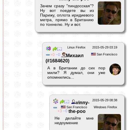
Зачем сразу "пиндосская"?
Ну вот поедете вы из
Парижу, оплота иридиевого
метра, прямо в Британию
по тоннелю. Ну и вот.
Linux Firefox
2015-05-29 03:19
0
0
San Francisco
Михаил
(#1684620)
А в Британии до сих пор
мили? Я думал, они уже
опомнились...
2015-05-29 08:38
vinny-
San Francisco
Windows Firefox
3
0
the-poo
Не делайте мне
недоумение