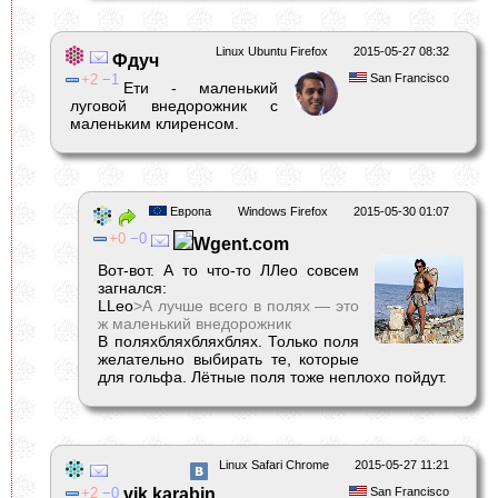
Linux Ubuntu Firefox
2015-05-27 08:32
Фдуч
2
1
San Francisco
Ети - маленький
луговой внедорожник с
маленьким клиренсом.
Европа
Windows Firefox
2015-05-30 01:07
0
0
Wgent.com
Вот-вот. А то что-то ЛЛео совсем
загнался:
LLeo
>А лучше всего в полях — это
ж маленький внедорожник
В поляхбляхбляхблях. Только поля
желательно выбирать те, которые
для гольфа. Лётные поля тоже неплохо пойдут.
Linux Safari Chrome
2015-05-27 11:21
2
0
vik.karabin
San Francisco