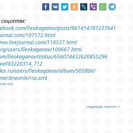
 соцсетях:
cebook.com/lleokaganov/posts/961414787237641
ejournal.com/107172.html
anov.livejournal.com/118537.html
a.org/users/lleokaganov/100667.html
r.com/lleokaganov/status/656074432620855296
/wall83220314_712
ndex.ru/users/lleokaganov/album/505806/
.me/dnevnik/rss.xml
сли что
следующая заметка >>