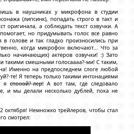
стоишь в наушниках у микрофона в студии
онажа (липсинк), попадать строго в такт и
ст оригинала, а соблюдать текст озвучки. А
помогает, но придумывать голос все равно
я в голове и так гладко произносились при
венно, когда микрофон включают... Что за
ько начинающих) актеров озвучки! :) Зато
ки такими смешными голосаааа?-ми! С таким,
на! Именно на предпоследнем слоге любой
уй?-те! Я теперь только такими интонациями
то я
спооой?-лер!
А вот там, где следовало
е, и мы делали несколько дублей, пока не
22 октября! Немножко трейлеров, чтобы стал
его смотрел: