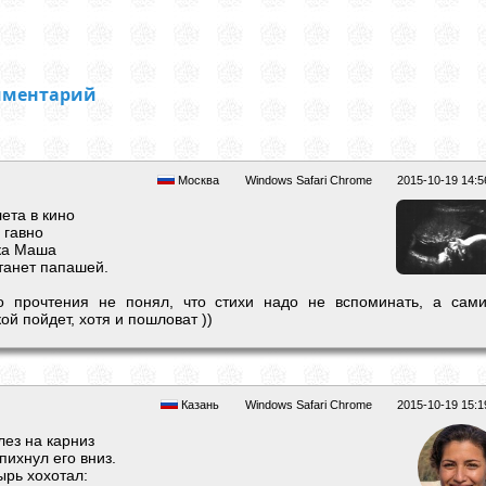
мментарий
Москва
Windows Safari Chrome
2015-10-19 14:5
ета в кино
 гавно
ка Маша
танет папашей.
о прочтения не понял, что стихи надо не вспоминать, а сам
ой пойдет, хотя и пошловат ))
Казань
Windows Safari Chrome
2015-10-19 15:1
лез на карниз
ихнул его вниз.
ырь хохотал: