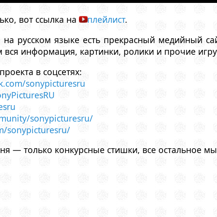
ько, вот ссылка на
плейлист
.
а на русском языке есть прекрасный медийный с
м вся информация, картинки, ролики и прочие игр
проекта в соцсетях:
k.com/sonypicturesru
SonyPicturesRU
esru
munity/sonypicturesru/
m/sonypicturesru/
ня — только конкурсные стишки, все остальное мы 