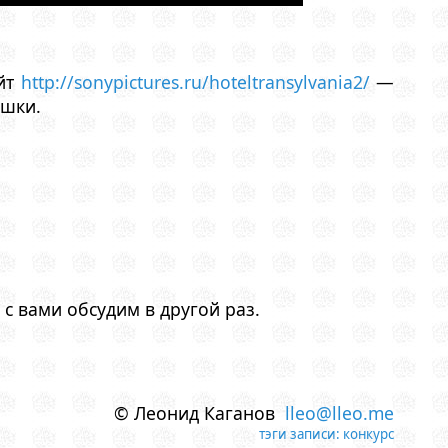
айт
http://sonypictures.ru/hoteltransylvania2/
—
ушки.
с вами обсудим в другой раз.
© Леонид Каганов
lleo@lleo.me
тэги записи:
конкурс