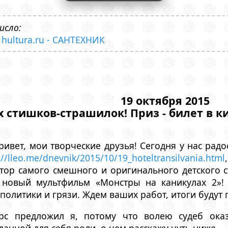
исло:
- hultura.ru - САНТЕХНИК
19 октября 2015
 стишков-страшилок! Приз - билет в ки
ривет, мои творческие друзья! Сегодня у нас радо
://lleo.me/dnevnik/2015/10/19_hoteltransilvania.html
тор самого смешного и оригинального детского с
а новый мультфильм «Монстры на каникулах 2»!
 политики и грязи. Ждем ваших работ, итоги будут
урс предложил я, потому что волею судеб оказ
анной для себя роли, о чем расскажу чуть ниже.