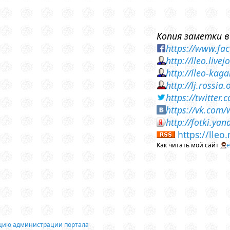
Копия заметки в
https://www.fa
http://lleo.liv
http://lleo-kag
http://lj.rossi
https://twitte
https://vk.com
http://fotki.ya
https://lleo
Как читать мой сайт
е
ацию администрации портала