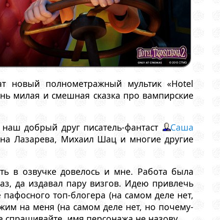
ат новый полнометражный мультик «Hotel
чень милая и смешная сказка про вампирские
л наш добрый друг писатель-фантаст
Саша
яна Лазарева, Михаил Шац и многие другие
ать в озвучке довелось и мне. Работа была
з, да издавал пару визгов. Идею привлечь
 пафосного топ-блогера (на самом деле нет,
им на меня (на самом деле нет, но почему-
 не спрашивайте, имя персонажа не назову.