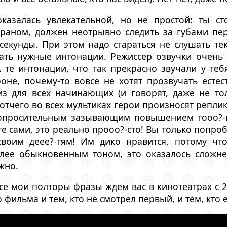
оказалась увлекательной, но не простой: ты 
раном, должен неотрывно следить за губами перс
секунды. При этом надо стараться не слушать тек
ть нужные интонации. Режиссер озвучки очень 
 те интонации, что так прекрасно звучали у теб
не, почему-то вовсе не хотят прозвучать естест
 для всех начинающих (и говорят, даже не тол
 отчего во всех мультиках герои произносят репли
-вопросительным зазывающим повышением тооо?-
е сами, это реально прооо?-сто! Вы только попроб
воим деее?-тям! Им дико нравится, потому ч
лее обыкновенным тоном, это оказалось сложне
жно.
се мои полторы фразы ждем вас в кинотеатрах с 
фильма и тем, кто не смотрел первый, и тем, кто 