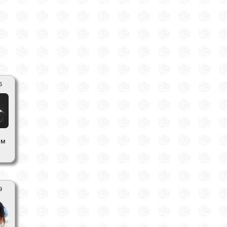
6
им
9