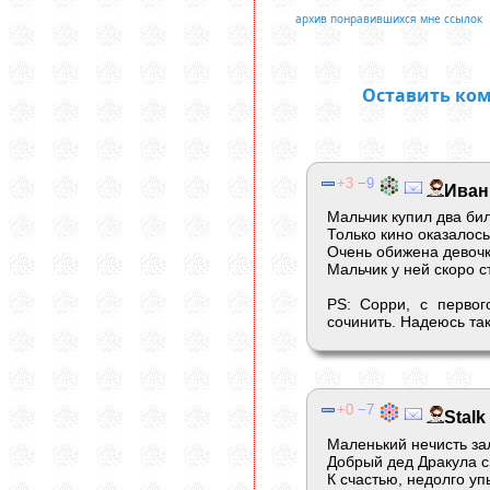
архив понравившихся мне ссылок
Оставить ко
3
9
Иван
Мальчик купил два бил
Только кино оказалось
Очень обижена девоч
Мальчик у ней скоро с
PS: Сорри, с первог
сочинить. Надеюсь так
0
7
Stalk
Маленький нечисть за
Добрый дед Дракула сп
К счастью, недолго уп