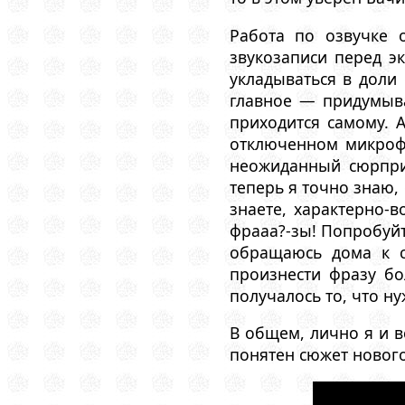
Работа по озвучке 
звукозаписи перед эк
укладываться в доли 
главное — придумыва
приходится самому. А
отключенном микрофо
неожиданный сюрприз
теперь я точно знаю,
знаете, характерно
фрааа?-зы! Попробуйт
обращаюсь дома к с
произнести фразу бо
получалось то, что ну
В общем, лично я и в
понятен сюжет нового 