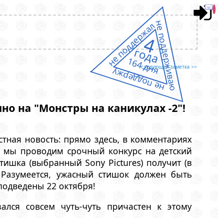
не поддерживаю
не поддержал
4
года
164 дня
следующая заметка >>
не поддержу
но на "Монстры на каникулах -2"!
стная новость: прямо здесь, в комментариях
, мы проводим срочный конкурс на детский
тишка (выбранный Sony Pictures) получит (в
 Разумеется, ужасный стишок должен быть
 подведены 22 октября!
ался совсем чуть-чуть причастен к этому