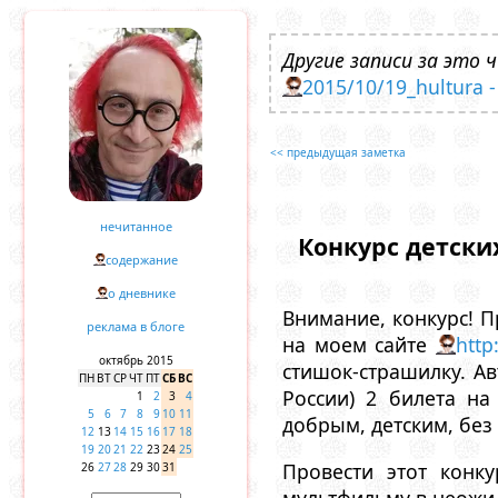
Другие записи за это ч
2015/10/19_hultura 
<< предыдущая заметка
нечитанное
Конкурс детских
содержание
о дневнике
Внимание, конкурс! П
реклама в блоге
на моем сайте
http
октябрь 2015
стишок-страшилку. Ав
ПН
ВТ
СР
ЧТ
ПТ
СБ
ВС
России) 2 билета н
1
2
3
4
5
6
7
8
9
10
11
добрым, детским, без
12
13
14
15
16
17
18
19
20
21
22
23
24
25
Провести этот конк
26
27
28
29
30
31
мультфильму в неожид