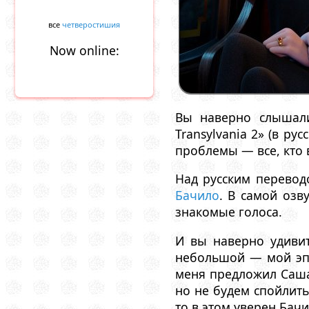
все
четверостишия
Now online:
Вы наверно слышали
Transylvania 2» (в р
проблемы — все, кто 
Над русским перевод
Бачило
. В самой озв
знакомые голоса.
И вы наверно удивит
небольшой — мой эпи
меня предложил Саша 
но не будем спойлить
то в этом уверен Бачи