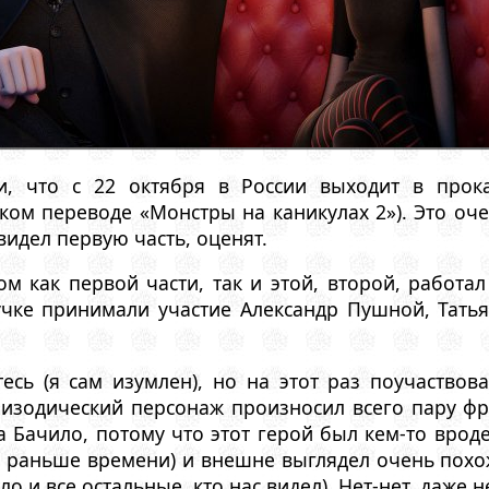
, что с 22 октября в России выходит в прок
усском переводе «Монстры на каникулах 2»). Это о
видел первую часть, оценят.
ом как первой части, так и этой, второй, работа
учке принимали участие Александр Пушной, Тать
есь (я сам изумлен), но на этот раз поучаствов
зодический персонаж произносил всего пару фра
Бачило, потому что этот герой был кем-то вроде
 раньше времени) и внешне выглядел очень похож
ло и все остальные, кто нас видел). Нет-нет, даже