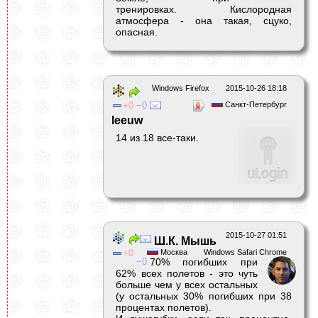
тренировках. Кислородная
атмосфера - она такая, сцуко,
опасная.
Windows Firefox
2015-10-26 18:18
0
0
Санкт-Петербург
leeuw
14 из 18 все-таки.
2015-10-27 01:51
Ш.К. Мышь
0
Москва
Windows Safari Chrome
0
70% погибших при
62% всех полетов - это чуть
больше чем у всех остальных
(у остальных 30% погибших при 38
процентах полетов).