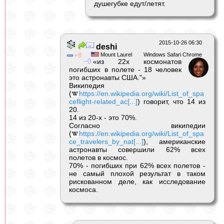
душегубке едут/летят.
2015-10-26 06:30
deshi
8
Mount Laurel
Windows Safari Chrome
0
«из 22х космонатов
погибших в полете - 18 человек
это астронавты США."»
Википедия
(
https://en.wikipedia.org/wiki/List_of_spa
ceflight-related_ac[...]
) говорит, что 14 из
20.
14 из 20-х - это 70%.
Согласно википедии
(
https://en.wikipedia.org/wiki/List_of_spa
ce_travelers_by_nat[...]
), американские
астронавты совершили 62% всех
полетов в космос.
70% - погибших при 62% всех полетов -
не самый плохой результат в таком
рискованном деле, как исследование
космоса.