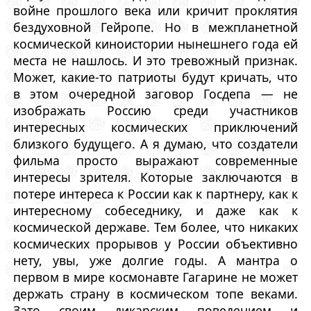
войне прошлого века или кричит проклятия
бездуховной Гейропе. Но в межпланетной
космической киноистории нынешнего года ей
места не нашлось. И это тревожный признак.
Может, какие-то патриоты будут кричать, что
в этом очередной заговор Госдепа — не
изображать Россию среди участников
интересных космических приключений
близкого будущего. А я думаю, что создатели
фильма просто выражают современные
интересы зрителя. Которые заключаются в
потере интереса к России как к партнеру, как к
интересному собеседнику, и даже как к
космической державе. Тем более, что никаких
космических прорывов у России объективно
нету, увы, уже долгие годы. А мантра о
первом в мире космонавте Гагарине не может
держать страну в космическом топе веками.
Зато своим дикарским поведением и