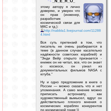
1
_N_E_R_O_
этому автору я лично
доверяю, и уверен что
он прав (инженер,
разработчик
космической связи для
МКС и тд.):
http://nabbla1.livejournal.com/11288
4.html
Вся суть претензий в том, что
писатель не очень разбирается в
теме (в данном случае касательно
надёжности советских кораблей) и
"Энди Вейр открыто признается -
книжек он не читал, все, что он знает
о космосе, он узнал из
документальных фильмов NASA с
ютуба."
Ну и одно предложение в книге о
России — можно сказать что и нет
упоминания. А само мнение можно
приписать астронавту, как
художественный вымысел, вдруг он
действительно плохого мнения о
космических кораблях конкурентов
по космической гонке;))