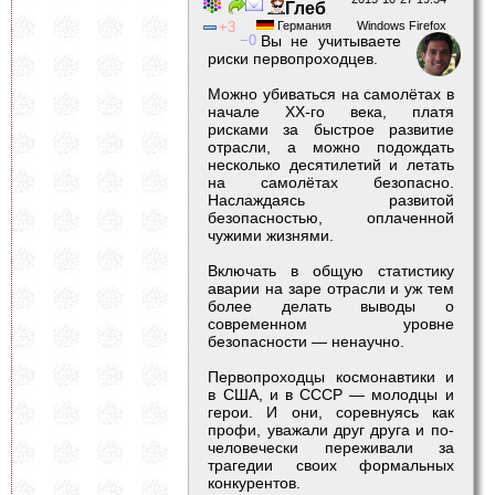
Глеб
3
Германия
Windows Firefox
0
Вы не учитываете
риски первопроходцев.
Можно убиваться на самолётах в
начале ХХ-го века, платя
рисками за быстрое развитие
отрасли, а можно подождать
несколько десятилетий и летать
на самолётах безопасно.
Наслаждаясь развитой
безопасностью, оплаченной
чужими жизнями.
Включать в общую статистику
аварии на заре отрасли и уж тем
более делать выводы о
современном уровне
безопасности — ненаучно.
Первопроходцы космонавтики и
в США, и в СССР — молодцы и
герои. И они, соревнуясь как
профи, уважали друг друга и по-
человечески переживали за
трагедии своих формальных
конкурентов.