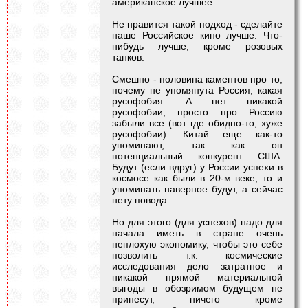
американское лучшее.
Не нравится такой подход - сделайте
наше Российское кино лучше. Что-
нибудь лучше, кроме розовых
танков.
Смешно - половина каментов про то,
почему не упомянута Россия, какая
русофобия. А нет никакой
русофобии, просто про Россию
забыли все (вот где обидно-то, хуже
русофобии). Китай еще как-то
упоминают, так как он
потенциальный конкурент США.
Будут (если вдруг) у России успехи в
космосе как были в 20-м веке, то и
упоминать наверное будут, а сейчас
нету повода.
Но для этого (для успехов) надо для
начала иметь в стране очень
неплохую экономику, чтобы это себе
позволить т.к. космические
исследования дело затратное и
никакой прямой материальной
выгоды в обозримом будущем не
принесут, ничего кроме