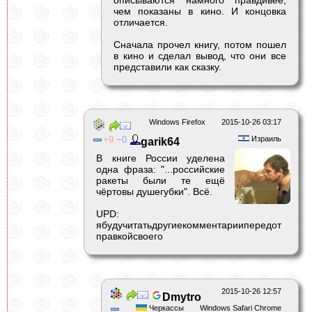
чем показаны в кино. И концовка
отличается.
Сначала прочел книгу, потом пошел
в кино и сделал вывод, что они все
представили как сказку.
Windows Firefox
2015-10-26 03:17
9
0
Израиль
garik64
В книге России уделена
одна фраза: "...российские
ракеты были те ещё
чёртовы душегубки". Всё.
UPD:
ябудучитатьдругиекомментариипередот
правкойсвоего
2015-10-26 12:57
Dmytro
Черкассы
Windows Safari Chrome