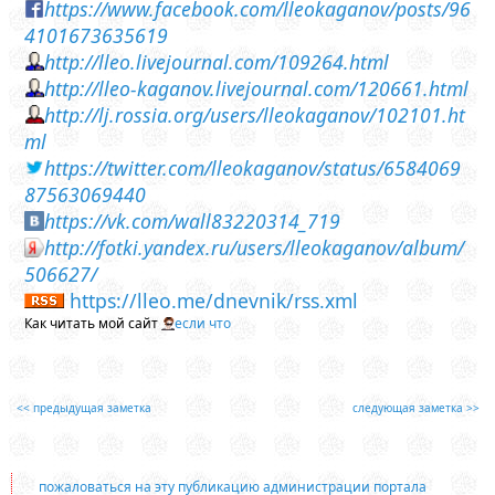
https://www.facebook.com/lleokaganov/posts/96
4101673635619
http://lleo.livejournal.com/109264.html
http://lleo-kaganov.livejournal.com/120661.html
http://lj.rossia.org/users/lleokaganov/102101.ht
ml
https://twitter.com/lleokaganov/status/6584069
87563069440
https://vk.com/wall83220314_719
http://fotki.yandex.ru/users/lleokaganov/album/
506627/
https://lleo.me/dnevnik/rss.xml
Как читать мой сайт
если что
<< предыдущая заметка
следующая заметка >>
пожаловаться на эту публикацию администрации портала