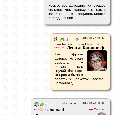
Космос всегда роднил их гораздо
сильнее, чем принадлежность к
какой-то там национальности
или идеологии.
2015-10-27 19:36
Москва
Linux Ubuntu Firefox
0
1
Леонит Каганофф
Так фраза
автора, которая
вызвала у
совков столь
жгучий баттхерт,
как раз и была о
советских ракетах времен
Гагарина :)
Mac Safari
2015-10-26 08:28
23
2
nauvad
Москва