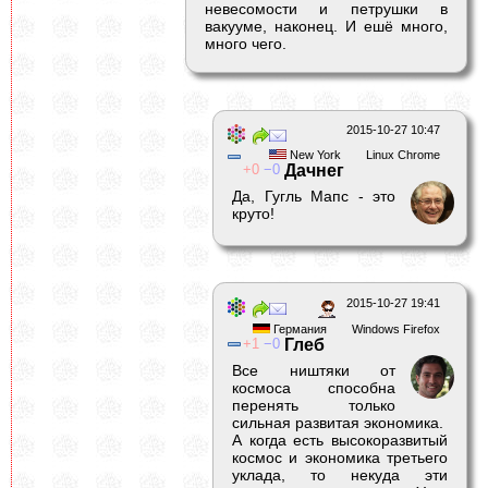
невесомости и петрушки в
вакууме, наконец. И ешё много,
много чего.
2015-10-27 10:47
New York
Linux Chrome
0
0
Дачнег
Да, Гугль Мапс - это
круто!
2015-10-27 19:41
Германия
Windows Firefox
1
0
Глеб
Все ништяки от
космоса способна
перенять только
сильная развитая экономика.
А когда есть высокоразвитый
космос и экономика третьего
уклада, то некуда эти