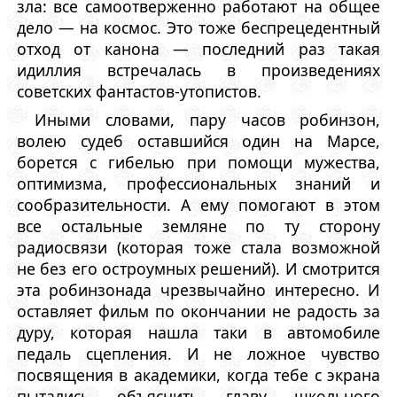
зла: все самоотверженно работают на общее
дело — на космос. Это тоже беспрецедентный
отход от канона — последний раз такая
идиллия встречалась в произведениях
советских фантастов-утопистов.
Иными словами, пару часов робинзон,
волею судеб оставшийся один на Марсе,
борется с гибелью при помощи мужества,
оптимизма, профессиональных знаний и
сообразительности. А ему помогают в этом
все остальные земляне по ту сторону
радиосвязи (которая тоже стала возможной
не без его остроумных решений). И смотрится
эта робинзонада чрезвычайно интересно. И
оставляет фильм по окончании не радость за
дуру, которая нашла таки в автомобиле
педаль сцепления. И не ложное чувство
посвящения в академики, когда тебе с экрана
пытались объяснить главу школьного