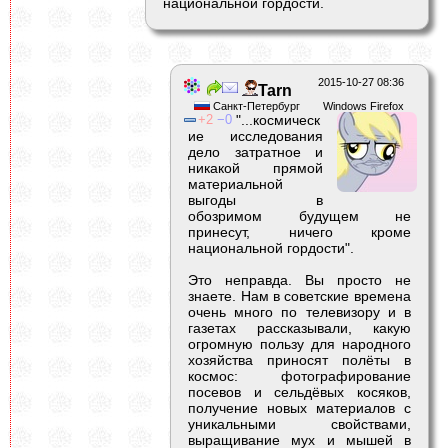
национальной гордости.
2015-10-27 08:36
Tarn
Санкт-Петербург
Windows Firefox
2
0
"...космическ
ие исследования
дело затратное и
никакой прямой
материальной
выгоды в
обозримом будущем не
принесут, ничего кроме
национальной гордости".
Это неправда. Вы просто не
знаете. Нам в советские времена
очень много по телевизору и в
газетах рассказывали, какую
огромную пользу для народного
хозяйства приносят полёты в
космос: фотографирование
посевов и сельдёвых косяков,
получение новых материалов с
уникальными свойствами,
выращивание мух и мышей в