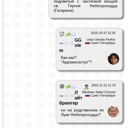
ледовитый с частичкой мощей
св. Гергия Небопроходца
(Гагарина)
2015-10-27 21:25
GG
Linux Ubuntu Firefox
1
0
Санкт-Петербург
ole
m
Как-как?
"Арракисоступ"?
2015-11-12 11:19
Л
Windows Safari Chrome
0
0
Санкт-Петербург
айт
брингер
он не родственник ли
Луки Небопроходца?