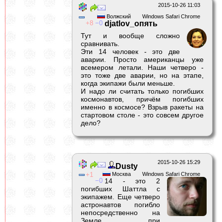
2015-10-26 11:03
Волжский
Windows Safari Chrome
8
0
djatlov_опять
Тут и вообще сложно
сравнивать.
Эти 14 человек - это две
аварии. Просто американцы уже
всемером летали. Наши четверо -
это тоже две аварии, но на этапе,
когда экипажи были меньше.
И надо ли считать только погибших
космонавтов, причём погибших
именно в космосе? Взрыв ракеты на
стартовом столе - это совсем другое
дело?
2015-10-26 15:29
Dusty
1
Москва
Windows Safari Chrome
0
14 - это 2
погибших Шаттла с
экипажем. Еще четверо
астронавтов погибло
непосредственно на
Земле, при