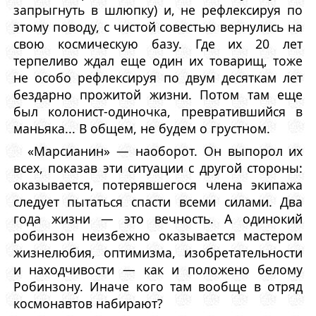
запрыгнуть в шлюпку) и, не рефлексируя по
этому поводу, с чистой совестью вернулись на
свою космическую базу. Где их 20 лет
терпеливо ждал еще один их товарищ, тоже
не особо рефлексируя по двум десяткам лет
бездарно прожитой жизни. Потом там еще
был колонист-одиночка, превратившийся в
маньяка... В общем, не будем о грустном.
«Марсианин» — наоборот. Он выпорол их
всех, показав эти ситуации с другой стороны:
оказывается, потерявшегося члена экипажа
следует пытаться спасти всеми силами. Два
года жизни — это вечность. А одинокий
робинзон неизбежно оказывается мастером
жизнелюбия, оптимизма, изобретательности
и находчивости — как и положено белому
Робинзону. Иначе кого там вообще в отряд
космонавтов набирают?