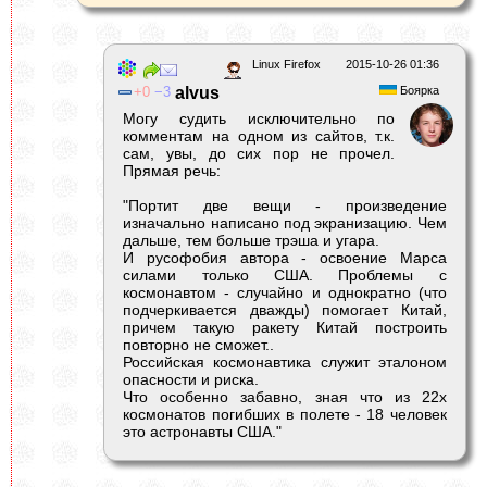
Linux Firefox
2015-10-26 01:36
0
3
alvus
Боярка
Могу судить исключительно по
комментам на одном из сайтов, т.к.
сам, увы, до сих пор не прочел.
Прямая речь:
"Портит две вещи - произведение
изначально написано под экранизацию. Чем
дальше, тем больше трэша и угара.
И русофобия автора - освоение Марса
силами только США. Проблемы с
космонавтом - случайно и однократно (что
подчеркивается дважды) помогает Китай,
причем такую ракету Китай построить
повторно не сможет..
Российская космонавтика служит эталоном
опасности и риска.
Что особенно забавно, зная что из 22х
космонатов погибших в полете - 18 человек
это астронавты США."