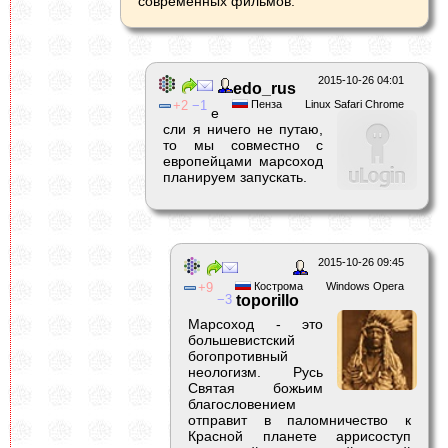
современных фильмов.
2015-10-26 04:01
edo_rus
2
1
Пенза
Linux Safari Chrome
е
сли я ничего не путаю,
то мы совместно с
европейцами марсоход
планируем запускать.
2015-10-26 09:45
9
Кострома
Windows Opera
3
toporillo
Марсоход - это
большевистский
богопротивный
неологизм. Русь
Святая божьим
благословением
отправит в паломничество к
Красной планете аррисоступ