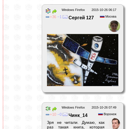
Windows Firefox
2015-10-26 06:17
36
1
Москва
Сергей 127
Windows Firefox
2015-10-26 07:49
10
0
Воронеж
Чинк_14
Зря не читали. Думаю, как
раз такая книга, которая