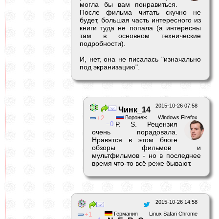
могла бы вам понравиться.
После фильма читать скучно не
будет, большая часть интересного из
книги туда не попала (а интересны
там в основном технические
подробности).
И, нет, она не писалась "изначально
под экранизацию".
2015-10-26 07:58
Чинк_14
2
Воронеж
Windows Firefox
0
P. S. Рецензия
очень порадовала.
Нравятся в этом блоге
обзоры фильмов и
мультфильмов - но в последнее
время что-то всё реже бывают.
2015-10-26 14:58
1
Германия
Linux Safari Chrome