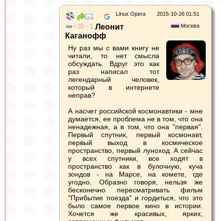
Linux Opera
2015-10-26 01:51
30
1
Леонит
Москва
Каганофф
Ну раз мы с вами книгу не
читали, то нет смысла
обсуждать. Вдруг это как
раз написал тот
легендарный человек,
который в интернете
неправ?
А насчет российской космонавтики - мне
думается, ее проблема не в том, что она
ненадежная, а в том, что она "первая".
Первый спутник, первый космонавт,
первый выход в космическое
пространство, первый луноход. А сейчас
у всех спутники, все ходят в
пространство как в булочную, куча
зондов - на Марсе, на комете, где
угодно. Образно говоря, нельзя же
бесконечно пересматривать фильм
"Прибытие поезда" и гордиться, что это
было самое первое кино в истории.
Хочется же красивых, ярких,