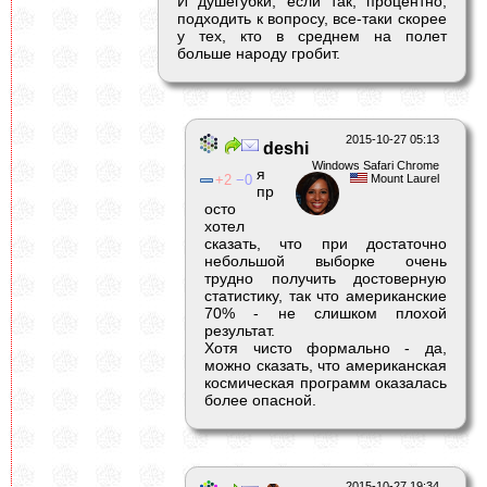
И душегубки, если так, процентно,
подходить к вопросу, все-таки скорее
у тех, кто в среднем на полет
больше народу гробит.
2015-10-27 05:13
deshi
Windows Safari Chrome
я
2
0
Mount Laurel
пр
осто
хотел
сказать, что при достаточно
небольшой выборке очень
трудно получить достоверную
статистику, так что американские
70% - не слишком плохой
результат.
Хотя чисто формально - да,
можно сказать, что американская
космическая программ оказалась
более опасной.
2015-10-27 19:34