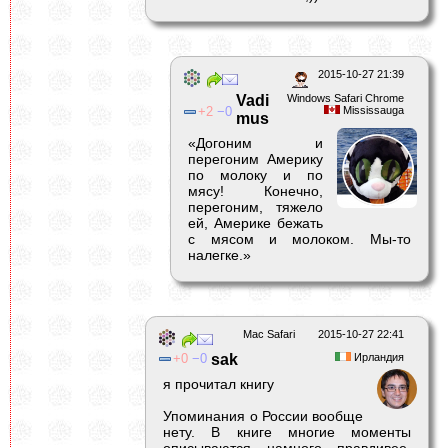
2015-10-27 21:39
Vadi
Windows Safari Chrome
2
0
Mississauga
mus
«Догоним и
перегоним Америку
по молоку и по
мясу! Конечно,
перегоним, тяжело
ей, Америке бежать
с мясом и молоком. Мы-то
налегке.»
Mac Safari
2015-10-27 22:41
0
0
sak
Ирландия
я прочитал книгу
Упоминания о России вообще
нету. В книге многие моменты
описываются намного правдивее,