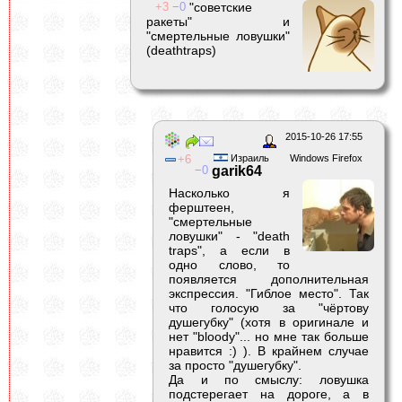
3
0
"советские
ракеты" и
"смертельные ловушки"
(deathtraps)
2015-10-26 17:55
6
Израиль
Windows Firefox
0
garik64
Насколько я
ферштеен,
"смертельные
ловушки" - "death
traps", а если в
одно слово, то
появляется дополнительная
экспрессия. "Гиблое место". Так
что голосую за "чёртову
душегубку" (хотя в оригинале и
нет "bloody"... но мне так больше
нравится :) ). В крайнем случае
за просто "душегубку".
Да и по смыслу: ловушка
подстерегает на дороге, а в