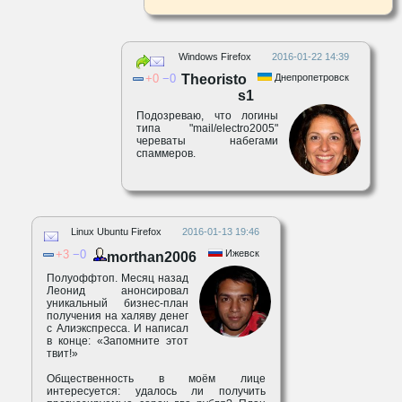
Windows Firefox
2016-01-22 14:39
0
0
Theoristo
Днепропетровск
s1
Подозреваю, что логины
типа "mail/electro2005"
череваты набегами
спаммеров.
Linux Ubuntu Firefox
2016-01-13 19:46
3
0
Ижевск
morthan2006
Полуоффтоп. Месяц назад
Леонид анонсировал
уникальный бизнес-план
получения на халяву денег
с Алиэкспресса. И написал
в конце: «Запомните этот
твит!»
Общественность в моём лице
интересуется: удалось ли получить