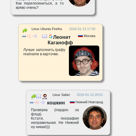
Как перелогиниться, а то
кряво очень?
Linux Ubuntu Firefox
2016-01-13 17:50
1
0
Москва
Леонит
Каганофф
Лучше заполнить графу
realname в карточке.
Linux Safari
2016-01-13 20:51
0
0
кошкин
Нижний Новгород
Проверка (пардон за
флуд).
Кстати, география
неправильная. Не Нижний
ну никак!)))