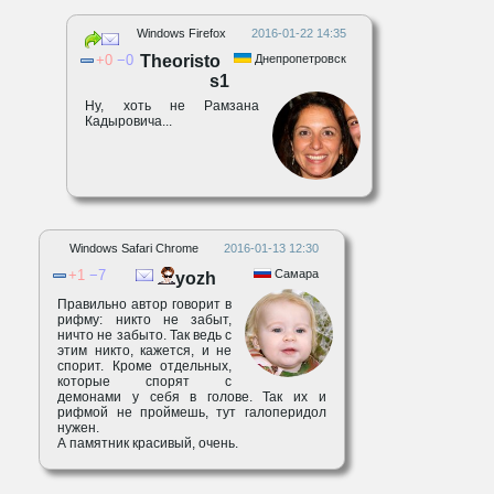
Windows Firefox
2016-01-22 14:35
0
0
Theoristo
Днепропетровск
s1
Ну, хоть не Рамзана
Кадыровича...
Windows Safari Chrome
2016-01-13 12:30
1
7
Самара
yozh
Правильно автор говорит в
рифму: никто не забыт,
ничто не забыто. Так ведь с
этим никто, кажется, и не
спорит. Кроме отдельных,
которые спорят с
демонами у себя в голове. Так их и
рифмой не проймешь, тут галоперидол
нужен.
А памятник красивый, очень.