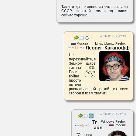
Так что да - именно за счет развала
СССР золотой миллиард живет
сейчас хорошо.
2016-01-13 20:30
Москва
Linux Ubuntu Firefox
17
2
Леонит Каганофф
Не
переживайте, в
Земном шаре
титана 9%.
Если будет
война - он
просто
потечет
расплавленной рекой со всех
сторон и всем хватит!
2016-01-13 21:18
Tr
Windows Firefox
5
1
Россия
aun
"Сонечка,