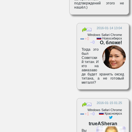
подтверждений этого не
нашёл.)
2016-01-14 13:04
Windows Safari Chrome
0
Новосибирск
0
О, бложе!
Тогда это
был
Советски
й титан. И
кто на
авиазаво
де будет хранить оксид
титана, а не готовый
металл?
2016-01-15 01:25
Windows Safari Chrome
1
0
Красноярск
trueASheran
Вы