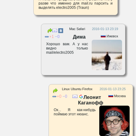
разве что именно для mail.ru парсить и
выделять electro2005 (Traun)
Mac Safari
2016-01-13 23:19
1
0
Дима
Ижевск
Хорошо вам. А у нас
видно только
mail/electro2005
Linux Ubuntu Firefox
2016-01-13 23:25
0
0
Москва
Леонит
Каганофф
Ох... Я как-нибудь
поймаю этот нюанс.