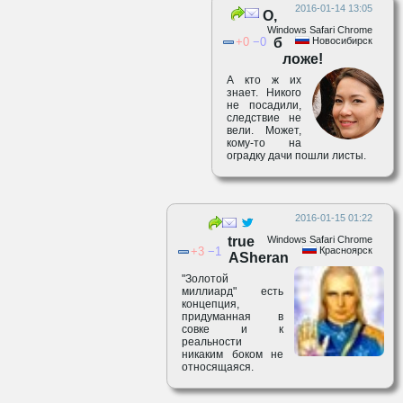
2016-01-14 13:05
О,
Windows Safari Chrome
0
0
б
Новосибирск
ложе!
А кто ж их
знает. Никого
не посадили,
следствие не
вели. Может,
кому-то на
оградку дачи пошли листы.
2016-01-15 01:22
true
Windows Safari Chrome
3
1
Красноярск
ASheran
"Золотой
миллиард" есть
концепция,
придуманная в
совке и к
реальности
никаким боком не
относящаяся.