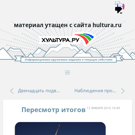
материал утащен с сайта hultura.ru
Леонид Каганов
Двенадцать подвигов Гагарина
Наблюдения про сотового оператора МТС
порекламируем
разное
Пересмотр итогов
13 ЯНВАРЯ 2016 10:49