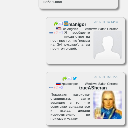
небольшая.
2016-01-14 14:37
manigor
Los Angeles
Windows Safari Chrome
2
1
Я вообще-то
писал ответ на
пост про то, что "немцы
на 3/4 русские", а вы
про что-то своё.
2016-01-15 01:29
Красноярск
Windows Safari Chrome
2
2
trueASheran
Поражают патриоты-
сталинисты, свято
верящие в то, что
советские солдаты все
и всегда делали
исключительно по
приказу и уставу.