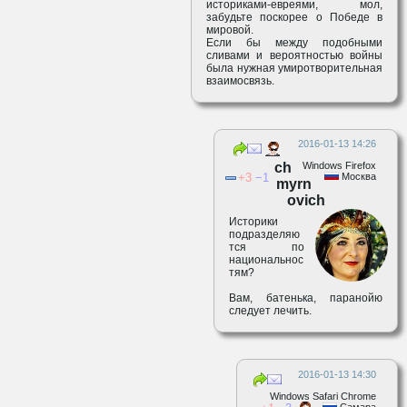
историками-евреями, мол,
забудьте поскорее о Победе в
мировой.
Если бы между подобными
сливами и вероятностью войны
была нужная умиротворительная
взаимосвязь.
2016-01-13 14:26
ch
Windows Firefox
3
1
Москва
myrn
ovich
Историки
подразделяю
тся по
национальнос
тям?
Вам, батенька, паранойю
следует лечить.
2016-01-13 14:30
Windows Safari Chrome
Самара