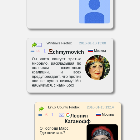
Windows Firefox
2016-01-13 13:00
4
1
Москва
chmyrnovich
Он люто вангует третью
мировую, раскладывая по
полочкам возможные
коалиции, и всех
предупреждает, что против
нас не нужно никому! Мы
набычимся, с нами бох!
Linux Ubuntu Firefox
2016-01-13 13:14
6
1
Москва
Леонит
Каганофф
О Господи Марс.
Где почитать?