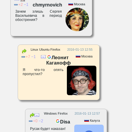
2
1
chmyrnovich
Москва
Зачем злишь Сергея
Васильевича в период
обострения?
Linux Ubuntu Firefox
2016-01-13 12:55
7
1
Москва
Леонит
Каганофф
Я что-то опять
пропустил?
Windows Firefox
2016-01-13 12:57
0
2
Калуга
Disa
Русак будет наказан!