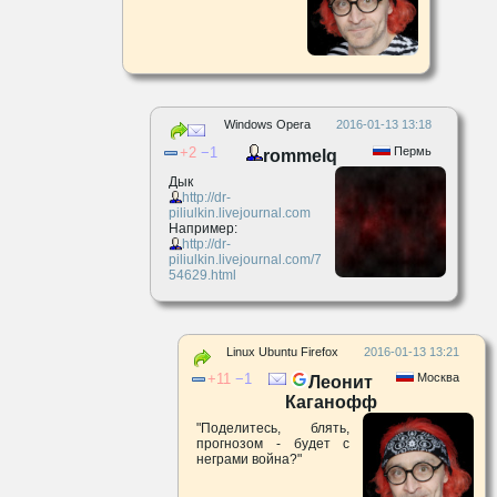
Windows Opera
2016-01-13 13:18
2
1
Пермь
rommelq
Дык
http://dr-
piliulkin.livejournal.com
Например:
http://dr-
piliulkin.livejournal.com/7
54629.html
Linux Ubuntu Firefox
2016-01-13 13:21
11
1
Москва
Леонит
Каганофф
"Поделитесь, блять,
прогнозом - будет с
неграми война?"