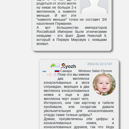
родиться от этого могло
ну никак не больше 2-х
миллионов, а намного
меньше. И вот эти
"намного меньше" точно не составят 3/4
населения Германии.
А вот большинство императоров
Российской Империи были этническими
немцами - это факт. Даже Николай II,
который в Первую Мировую с немцами
воевал.
2016-01-13 17:47
yozh
Самара
Windows Safari Chrome
9
5
Пока что мы имеем
два миллиона
изнасилованных в моск
сограждан, верящих в два
миллиона изнасилованных
немок и еще в два
миллиона черт знает чего.
Интересно, они там карточку в табеле
пробивали, или солдатам давали
увольнительную для изнасилования,
откуда такие точные цифры?
Думаю, преувеличены обе цифры: и
изнасилованных немок, и
изнасилованных дураков, так что беда