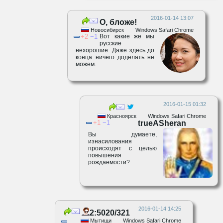
2016-01-14 13:07
О, бложе!
Новосибирск
Windows Safari Chrome
2
1
Вот какие же мы
русские
нехорошие. Даже здесь до
конца ничего доделать не
можем.
2016-01-15 01:32
Красноярск
Windows Safari Chrome
1
1
trueASheran
Вы думаете,
изнасилования
происходят с целью
повышения
рождаемости?
2016-01-14 14:25
2:5020/321
Мытищи
Windows Safari Chrome