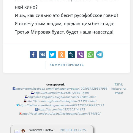
ней кино?
Ишь, как сильно это бесит русофобское говно!
Я отвечу этим людям, предающим без стыда:
Третья Мировая будет, будет наша навсегда!
КОММЕНТИРОВАТЬ
crossposted:
ТЭГИ:
https://www.facebook.com/lleokaganov/posts/1005037929541993
hultura.ru
,
http://lleo.livejournal.com/126401.html
стихи
http://lleo-kaganov.livejournal.com/137885.html
http://lj.rossia.org/users/lleokaganov/113919.html
https://twitter.com/lleokaganov/status/687179868564357121
https://vk.com/wall83220314_875
http://fotki.yandex.ru/users/lleokaganov/album/514890/
Windows Firefox
2016-01-13 12:25