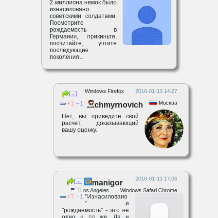
2 миллиона немок было
изнасиловано
советскими солдатами.
Посмотрите
рождаемость в
Германии, прикиньте,
посчитайте, учтите
последующие
поколения...
Windows Firefox
2016-01-13 14:27
1
1
Москва
chmyrnovich
Нет, вы приведите свой
расчет, доказывающий
вашу оценку.
2016-01-13 17:06
manigor
Los Angeles
Windows Safari Chrome
7
1
"Изнасиловано
" и
"рождаемость" - это не
одно и то же. Да и