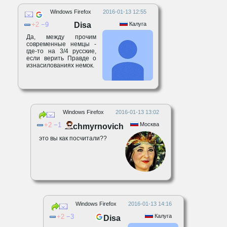
Windows Firefox
2016-01-13 12:55
2
9
Disa
Калуга
Да, между прочим
современные немцы -
где-то на 3/4 русские,
если верить Правде о
изнасилованиях немок.
Windows Firefox
2016-01-13 13:02
2
1
Москва
chmyrnovich
это вы как посчитали??
Windows Firefox
2016-01-13 14:16
2
3
Калуга
Disa