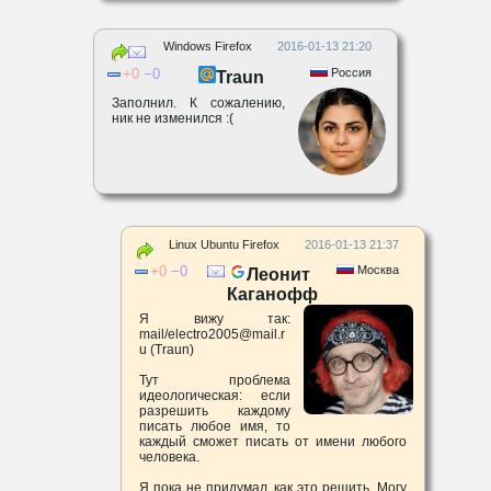
Windows Firefox
2016-01-13 21:20
0
0
Россия
Traun
Заполнил. К сожалению,
ник не изменился :(
Linux Ubuntu Firefox
2016-01-13 21:37
0
0
Москва
Леонит
Каганофф
Я вижу так:
mail/electro2005@mail.r
u (Traun)
Тут проблема
идеологическая: если
разрешить каждому
писать любое имя, то
каждый сможет писать от имени любого
человека.
Я пока не придумал, как это решить. Могу