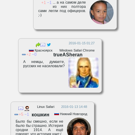
1
1
... а на самом деле
из них полтора
сами легли под офицеров.
;-)
2016-01-15 01:27
Красноярск
Windows Safari Chrome
2
0
trueASheran
А немцы, думаете,
русских не насиловали?
Linux Safari
2016-01-13 14:48
5
1
кошкин
Нижний Новгород
Было бы смешно, если не
было бы страшно. Истерия
сродни 1914. А ещё
говорят, что история учит.(