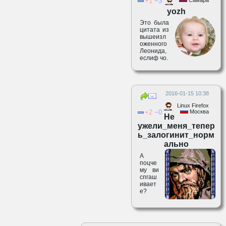
1
3
yozh
Это была
цитата из
вышеизл
оженного
Леонида,
еслиф чо.
2016-01-15 10:38
Linux Firefox
2
0
Москва
Не
ужели_меня_тепер
ь_залогинит_норм
ально
А
поцче
му ви
спгаш
ивает
е?