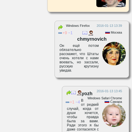
Windows Firefox
2016-01-13 13:39
9
1
Москва
chmyrnovich
Он ещё потом
обязательно
расскажет, что Штаты
очень хотели с нами
воевать, но зассали,
русскую крутизну
увидав.
2016-01-13 13:45
yozh
Windows Safari Chrome
В
1
4
Самара
от редкий
случай, когда от
души хочется,
чтобы правда
была за вами.
Ради этого я бы
даже согласился с