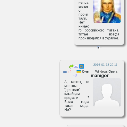
непра
вильн
о
прочи
тали.
Нет
никако
го российского титана,
титан всегда
производился в Украине.
2016-01-13 22:11
2
Киев
Windows Opera
0
manigor
А, может, то
местные
"деятели"
китайцам
продали ?
Была тогда
такая мода.
Не?