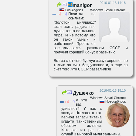
2016-01-13 14:18
manigor
Los Angeles
Windows Safari Chrome
4
4
Почитал по
ссылкам:
"Золотой миллиард"
стал жить радикально
лучше всего остального
мира. И не потому, что
он такой умный и
работящий. Просто он
воспользовался развалом СССР и
получил хороший бонус к развитию.
Вот за счет чего буржуи живут хорошо - не
только за счет бездуховности, а еще за
счет того, что СССР развалился!
2016-01-13 18:10
Душечко
Windows Safari Chrome
А что
4
9
Новосибирск
вас
удивляет? У нас с
завода Чкалова в тот
период запасы титана
куда-то таинственным
образом исчезли.
Которые как раз на
случай 3 мировой были заныканы.