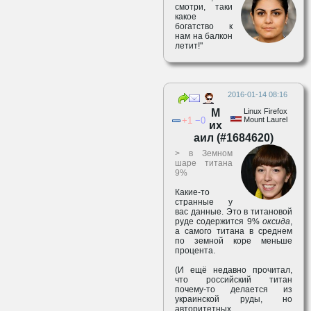
смотри, таки
какое
богатство к
нам на балкон
летит!"
2016-01-14 08:16
М
Linux Firefox
1
0
Mount Laurel
их
аил (#1684620)
> в Земном
шаре титана
9%
Какие-то
странные у
вас данные. Это в титановой
руде содержится 9%
оксида
,
а самого титана в среднем
по земной коре меньше
процента.
(И ещё недавно прочитал,
что российский титан
почему-то делается из
украинской руды, но
авторитетных