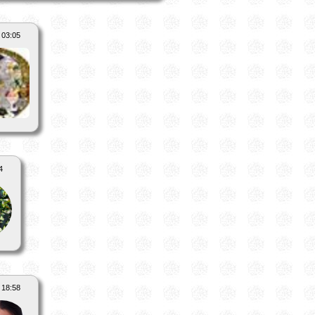
 03:05
4
 18:58