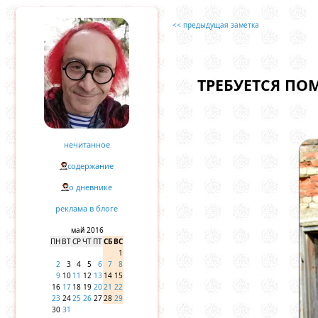
<< предыдущая заметка
ТРЕБУЕТСЯ ПОМ
нечитанное
содержание
о дневнике
реклама в блоге
май 2016
ПН
ВТ
СР
ЧТ
ПТ
СБ
ВС
1
2
3
4
5
6
7
8
9
10
11
12
13
14
15
16
17
18
19
20
21
22
23
24
25
26
27
28
29
30
31