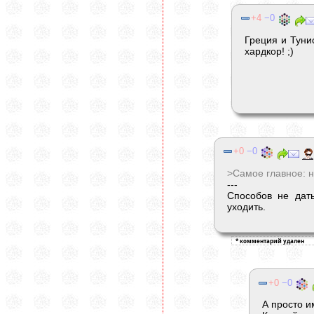
4
0
Греция и Туни
хардкор! ;)
0
0
>Самое главное: не
---
Способов не дать
уходить.
0
0
А просто и