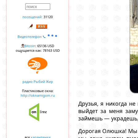
посещений:
31120
Видеотелефон 📞
Bitcoin
: 65136 USD
ощущается как: 78163 USD
радио Рыбий Жир
Пластиковые окна:
http://oknamigom.ru
Друзья, я никогда не
выйдет за меня зам
займешь — украдешь,
Дорогая Олюшка! Мы 
все
карантинки