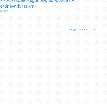
dex.ru/users/lleokaganov/album/526610/
me/dnevnik/rss.xml
ли что
следующая заметка >>