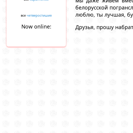
мы даже живем вмес
белорусской погрансл
люблю, ты лучшая, б
все
четверостишия
Now online:
Друзья, прошу набрать