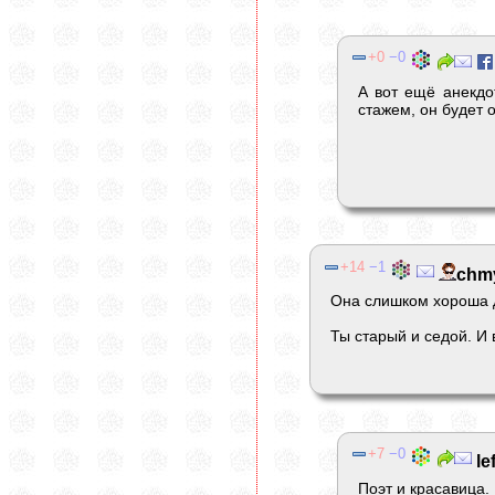
0
0
А вот ещё анекдо
стажем, он будет 
14
1
chm
Она слишком хороша д
Ты старый и седой. И в
7
0
le
Поэт и красавица. 