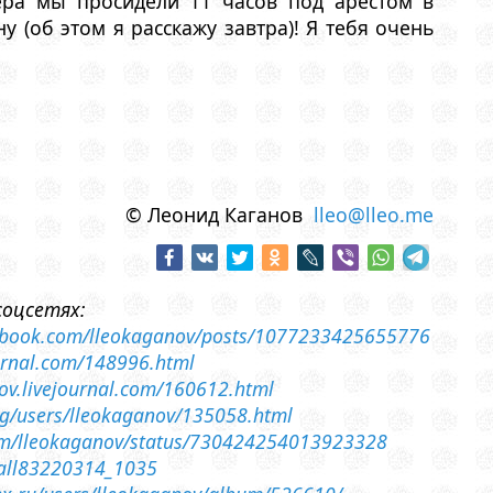
ера мы просидели 11 часов под арестом в
 (об этом я расскажу завтра)! Я тебя очень
© Леонид Каганов
lleo@lleo.me
соцсетях:
ebook.com/lleokaganov/posts/1077233425655776
journal.com/148996.html
nov.livejournal.com/160612.html
.org/users/lleokaganov/135058.html
.com/lleokaganov/status/730424254013923328
wall83220314_1035