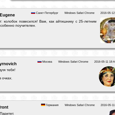
Санкт-Петербург
Windows Safari Chrome
2016-05-12
Eugene
т: колобок повесился! Вам, как айтишнику с 25-летним
особенно поучителен.
Москва
Windows Safari Chrome
2016-05-11 18:4
yrnovich
ля тебя!
 очках.
Германия
Windows Safari Chrome
2016-05-11
front
Паритет.