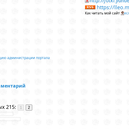
http://fotki.yan
https://lleo.
Как читать мой сайт
ес
ацию администрации портала
мментарий
х 215: