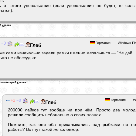
нь.
ь от этого удовольствие (если удовольствия не будет, то силы
чатся).
0
Германия
Windows Fir
Глeб
же сами изначально задали рамки именно мезальянса — "Не дай...
 что не обессудьте.
2
0
Германия
W
Глeб
200000 лайков тут вообще ни при чём. Просто два молод
решили сообщить небанально о своих планах.
Помните, как они оба прикалывались над рыбками по п
работы? Вот тут такой же коленкор.