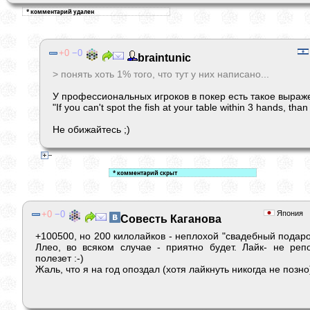
0
0
braintunic
> понять хоть 1% того, что тут у них написано...
У профессиональных игроков в покер есть такое выраж
"If you can't spot the fish at your table within 3 hands, than
Не обижайтесь ;)
0
0
Япония
Совесть Каганова
+100500, но 200 килолайков - неплохой "свадебный подаро
Ллео, во всяком случае - приятно будет. Лайк- не репо
полезет :-)
Жаль, что я на год опоздал (хотя лайкнуть никогда не позно