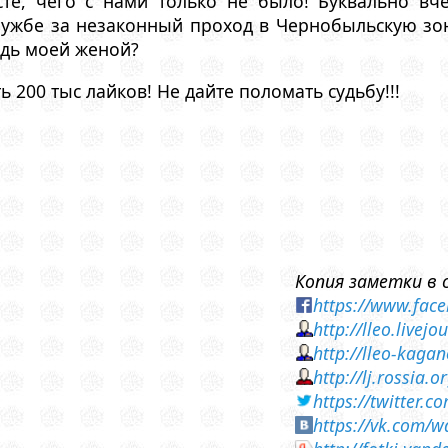
те, чего с нами только не было! Буквально вч
ужбе за незаконный проход в Чернобыльскую зону
удь моей женой?
 200 тыс лайков! Не дайте поломать судьбу!!!
Копия заметки в 
https://www.fac
http://lleo.live
http://lleo-kaga
http://lj.rossia
https://twitter
https://vk.com/