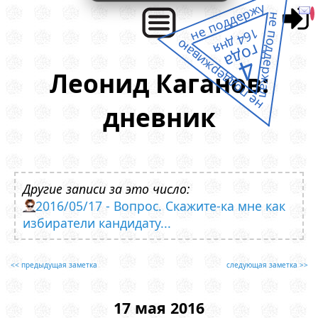
не поддержу
не поддержал
164 дня
не поддерживаю
года
4
Леонид Каганов:
дневник
Другие записи за это число:
2016/05/17 - Вопрос. Скажите-ка мне как
избиратели кандидату...
<< предыдущая заметка
следующая заметка >>
17 мая 2016