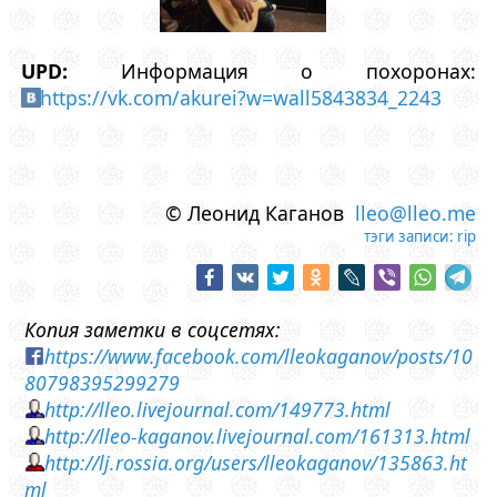
UPD:
Информация о похоронах:
https://vk.com/akurei?w=wall5843834_2243
© Леонид Каганов
lleo@lleo.me
тэги записи:
rip
Копия заметки в соцсетях:
https://www.facebook.com/lleokaganov/posts/10
80798395299279
http://lleo.livejournal.com/149773.html
http://lleo-kaganov.livejournal.com/161313.html
http://lj.rossia.org/users/lleokaganov/135863.ht
ml