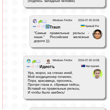
(подпись: западный человек)
Windows Firefox
2016-07-30 20:56
0
0
Кривой Рог
Traun
"Самые правильные рельсы -
наши." Российские железные
дороги )))
Windows Firefox
2016-07-30 14:58
6
0
Идиотъ
Австралия
Ура, мороз, на стенах иней,
Мой кондиционер починен,
Пора, красавица, проснись,
Протри глаза и, сбривши пейсы,
Вставай на правильные рельсы,
И чтобы было заебись!