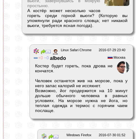
вьюги, завернувшись в мокрую
простыню.
А костёр может несколько часов
гореть среди горной вьюги? (Которую вы
упомянули ради красного словца; нет никакой
вьюги, требуется ясная погода).
Linux Safari Chrome
2016-07-29 23:40
0
0
albedо
Москва
Костер будет гореть, пока дрова не
кончатся.
Человек останется жив на морозе, пока у
него запас калорий не иссякнет.
Возможно, йог продержится на 10 минут
дольше обычного человека в равных
условиях. На морозе нужна не йога, но
теплая одежда и термос с горячим чаем
послаще.
Windows Firefox
2016-07-30 01:52