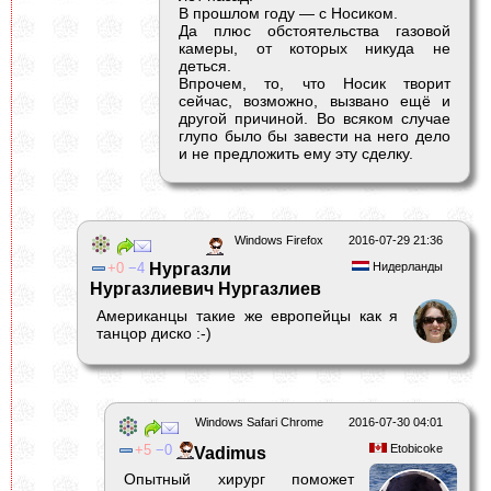
В прошлом году — с Носиком.
Да плюс обстоятельства газовой
камеры, от которых никуда не
деться.
Впрочем, то, что Носик творит
сейчас, возможно, вызвано ещё и
другой причиной. Во всяком случае
глупо было бы завести на него дело
и не предложить ему эту сделку.
Windows Firefox
2016-07-29 21:36
0
4
Нургазли
Нидерланды
Нургазлиевич Нургазлиев
Американцы такие же европейцы как я
танцор диско :-)
Windows Safari Chrome
2016-07-30 04:01
5
0
Etobicoke
Vadimus
Опытный хирург поможет