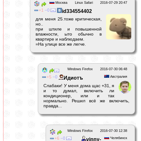
Москва
Linux Safari
2016-07-29 20:47
1
0
id334554402
для меня 25.тоже критическая,
но..
при штиле и повышенной
влажности, ыто обычно в
квартире и наблюдаем.
=На улице все же легче.
Windows Firefox
2016-07-30 06:48
5
0
Австралия
Идиотъ
Слабаки! У меня дома щас +31, я
и то думал, включить ли
кондиционер, или и так
нормально. Решил всё же включить,
правда...
Windows Firefox
2016-07-30 12:38
6
0
Челябинск
vinny-