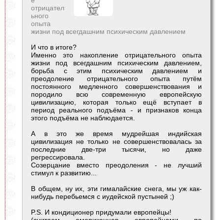
отрицател
ьного
опыта
жизни под всегдашним психическим давлением
И что в итоге?
Именно это накопление отрицательного опыта
жизни под всегдашним психическим давлением,
борьба с этим психическим давлением и
преодоление отрицательного опыта путём
постоянного медленного совершенствования и
породило всю современную европейскую
цивилизацию, которая только ещё вступает в
период реального подъёма - и признаков конца
этого подъёма не наблюдается.
А в это же время мудрейшая индийская
цивилизация не только не совершенствовалась за
последние две-три тысячи, но даже
регрессировала.
Созерцание вместо преодоления - не лучший
стимул к развитию...
В общем, ну их, эти гималайские снега, мы уж как-
нибудь перебьемся с иудейской пустыней ;)
P.S. И кондиционер придумали европейцы!
(считаем американцев европейцами по