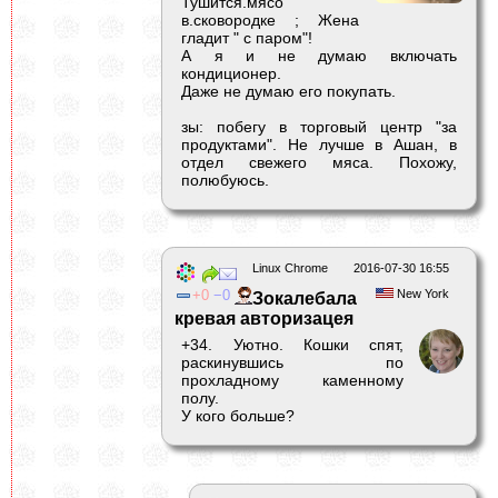
Тушится.мясо
в.сковородке ; Жена
гладит " с паром"!
А я и не думаю включать
кондиционер.
Даже не думаю его покупать.
зы: побегу в торговый центр "за
продуктами". Не лучше в Ашан, в
отдел свежего мяса. Похожу,
полюбуюсь.
Linux Chrome
2016-07-30 16:55
0
0
New York
Зокалебала
кревая авторизацея
+34. Уютно. Кошки спят,
раскинувшись по
прохладному каменному
полу.
У кого больше?