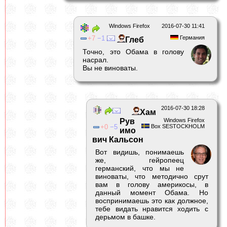
Windows Firefox
2016-07-30 11:41
7
1
Германия
Глеб
Точно, это Обама в голову
насрал.
Вы не виноваты.
2016-07-30 18:28
Хам
Рув
Windows Firefox
0
5
Box SESTOCKHOLM
имо
вич Кальсон
Вот видишь, понимаешь
же, гейропеец
германский, что мы не
виноваты, что методично срут
вам в голову америкосы, в
данный момент Обама. Но
воспринимаешь это как должное,
тебе видать нравится ходить с
дерьмом в башке.