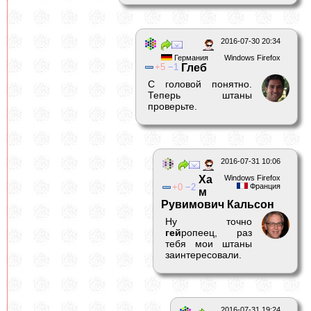
2016-07-30 20:34
Германия
Windows Firefox
5
1
Глеб
С головой понятно.
Теперь штаны
проверьте.
2016-07-31 10:06
Ха
Windows Firefox
0
2
Франция
м
Рувимович Кальсон
Ну точно
гей
ропеец, раз
тебя мои штаны
заинтересовали.
2016-07-31 19:24