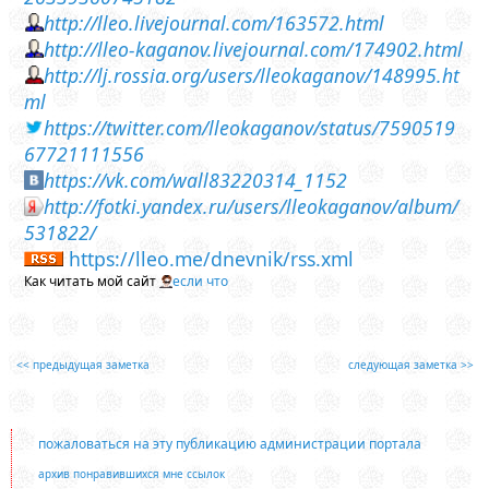
http://lleo.livejournal.com/163572.html
http://lleo-kaganov.livejournal.com/174902.html
http://lj.rossia.org/users/lleokaganov/148995.ht
ml
https://twitter.com/lleokaganov/status/7590519
67721111556
https://vk.com/wall83220314_1152
http://fotki.yandex.ru/users/lleokaganov/album/
531822/
https://lleo.me/dnevnik/rss.xml
Как читать мой сайт
если что
<< предыдущая заметка
следующая заметка >>
пожаловаться на эту публикацию администрации портала
архив понравившихся мне ссылок