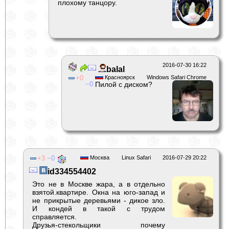
плохому танцору.
2016-07-30 16:22
balal
0
Красноярск
Windows Safari Chrome
0
Пилой с диском?
3
0
Москва
Linux Safari
2016-07-29 20:22
id334554402
Это не в Москве жара, а в отдельно
взятой.квартире. Окна на юго-запад и
не прикрытые деревьями - дикое зло.
И кондей в такой с трудом
справляется.
Друзья-стекольщики почему