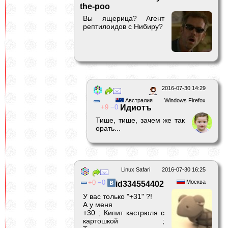
the-poo
Вы ящерица? Агент
рептилоидов с Нибиру?
2016-07-30 14:29
Австралия
Windows Firefox
9
0
Идиотъ
Тише, тише, зачем же так
орать...
Linux Safari
2016-07-30 16:25
0
0
Москва
id334554402
У вас только "+31" ?!
А у меня
+30 ; Кипит кастрюля с
картошкой ;