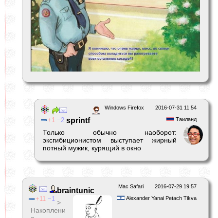
Windows Firefox
2016-07-31 11:54
1
2
sprintf
Таиланд
Только обычно наоборот:
эксгибиционистом выступает жирный
потный мужик, курящий в окно
Mac Safari
2016-07-29 19:57
braintunic
11
1
Alexander Yanai Petach Tikva
>
Накоплени
е