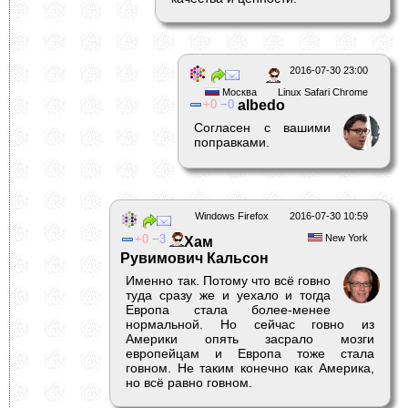
2016-07-30 23:00
Москва
Linux Safari Chrome
0
0
albedо
Согласен с вашими
поправками.
Windows Firefox
2016-07-30 10:59
0
3
New York
Хам
Рувимович Кальсон
Именно так. Потому что всё говно
туда сразу же и уехало и тогда
Европа стала более-менее
нормальной. Но сейчас говно из
Америки опять засрало мозги
европейцам и Европа тоже стала
говном. Не таким конечно как Америка,
но всё равно говном.