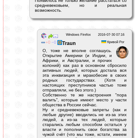
Появилось не только желание расстаться со
средневековьем, но и реальная
возможность.
Windows Firefox
2016-07-30 07:16
0
0
Кривой Рог
Traun
О, тоже не вполне соглашусь.
Открытие Америки (и Индии, и
Африки, и Австралии, и прочих
колоний) как раз в основном сбросило
активных людей, которых достала вся
эта инквизиция и мракобесие в своих
родных гостударствах. (Хотя и
настоящих преступников частью тоже
отправляли, не без этого.)
Собственно те же настроения "пора
валить", которые имеют место у части
общества в России сейчас.
Ну и средневековые запреты (как и
любые другие) вводились не из-за этих
людей, а из-за тех людей, которые
старались любым способом остаться у
власти и пополнить свои богатства за
чужой счёт (что мы тоже, кстати, имеем