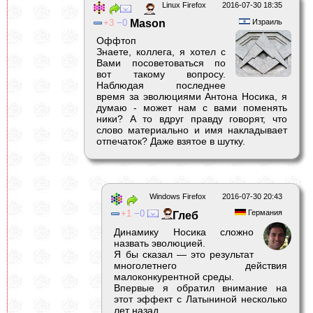
Linux Firefox
2016-07-30 18:35
3
0
Mason
Израиль
Оффтоп
Знаете, коллега, я хотел с
Вами посоветоваться по
вот такому вопросу.
Наблюдая последнее
время за эволюциями Антона Носика, я
думаю - может нам с вами поменять
ники? А то вдруг правду говорят, что
слово материально и имя накладывает
отпечаток? Даже взятое в шутку.
Windows Firefox
2016-07-30 20:43
1
0
Германия
Глеб
Динамику Носика сложно
назвать эволюцией.
Я бы сказал — это результат
многолетнего действия
малоконкурентной среды.
Впервые я обратил внимание на
этот эффект с Латыниной несколько
лет назад.