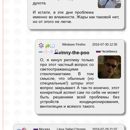
духота.
И кстати, в эти дни проблема
именно во влажности. Жары как таковой нет,
но от этого не легче.
Windows Firefox
2016-07-30 12:35
3
0
Челябинск
vinny-the-poo
О, я кинул реплику только
про этот частный вопрос со
светоотражающими
стеклопакетами. В том
смысле, что обычные (но
специальные!) шторы этот
вопрос закрывают. А так-то конечно, этот
конкретный аспект сам по себе не может
быть решением всей проблемы без
устройств кондиционирования,
вентиляции и всякого такого.
Москва
Linux Safari Chrome
2016-07-29 21:07