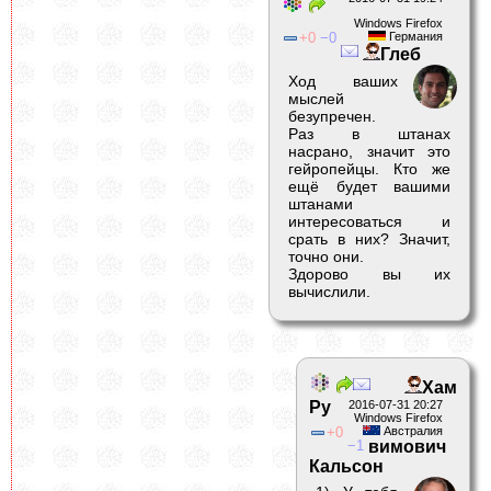
Windows Firefox
0
0
Германия
Глеб
Ход ваших
мыслей
безупречен.
Раз в штанах
насрано, значит это
гейропейцы. Кто же
ещё будет вашими
штанами
интересоваться и
срать в них? Значит,
точно они.
Здорово вы их
вычислили.
Хам
Ру
2016-07-31 20:27
Windows Firefox
0
Австралия
1
вимович
Кальсон