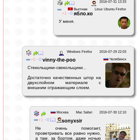
2016-07-31 13:33
Вьетнам
Linux Ubuntu Firefox
1
0
ябло.ко
У меня.
Windows Firefox
2016-07-29 22:03
0
0
vinny-the-poo
Челябинск
Стекольщики-свекольщики...
Достаточно качественных штор на
двухслойном материале с
внешним отражающим слоем.
Москва
Mac Safari
2016-07-30 12:10
1
0
sonyxsir
Не очень помогает,
проветривать все равно нужно,
а там, за бортом, даже ночью