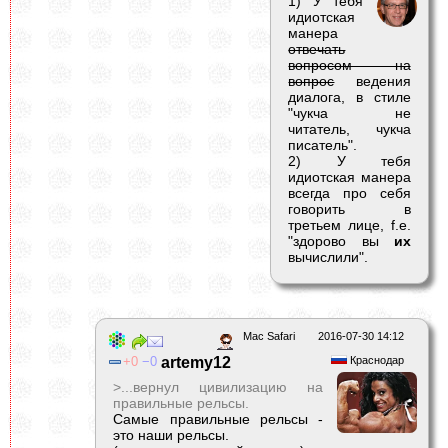
1) У тебя
идиотская
манера
отвечать
вопросом на
вопрос
ведения
диалога, в стиле
"чукча не
читатель, чукча
писатель".
2) У тебя
идиотская манера
всегда про себя
говорить в
третьем лице, f.e.
"здорово вы
их
вычислили".
Mac Safari
2016-07-30 14:12
0
0
artemy12
Краснодар
>...вернул цивилизацию на
правильные рельсы.
Самые правильные рельсы -
это наши рельсы.