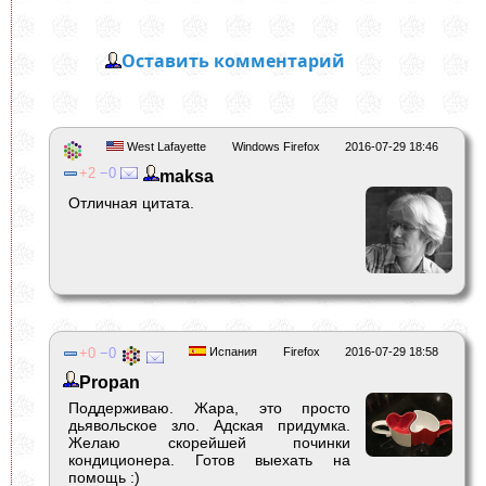
Оставить комментарий
West Lafayette
Windows Firefox
2016-07-29 18:46
2
0
maksa
Отличная цитата.
0
0
Испания
Firefox
2016-07-29 18:58
Propan
Поддерживаю. Жара, это просто
дьявольское зло. Адская придумка.
Желаю скорейшей починки
кондиционера. Готов выехать на
помощь :)