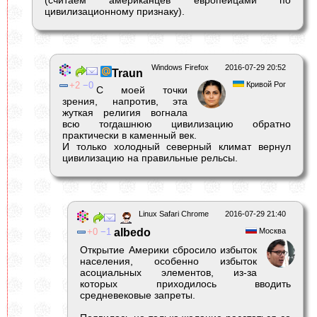
цивилизационному признаку).
Windows Firefox
2016-07-29 20:52
Traun
2
0
Кривой Рог
С моей точки
зрения, напротив, эта
жуткая религия вогнала
всю тогдашнюю цивилизацию обратно
практически в каменный век.
И только холодный северный климат вернул
цивилизацию на правильные рельсы.
Linux Safari Chrome
2016-07-29 21:40
0
1
albedо
Москва
Открытие Америки сбросило избыток
населения, особенно избыток
асоциальных элементов, из-за
которых приходилось вводить
средневековые запреты.