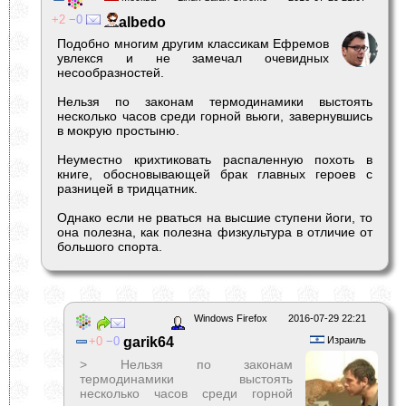
2
0
albedо
Подобно многим другим классикам Ефремов
увлекся и не замечал очевидных
несообразностей.
Нельзя по законам термодинамики выстоять
несколько часов среди горной вьюги, завернувшись
в мокрую простыню.
Неуместно крихтиковать распаленную похоть в
книге, обосновывающей брак главных героев с
разницей в тридцатник.
Однако если не рваться на высшие ступени йоги, то
она полезна, как полезна физкультура в отличие от
большого спорта.
Windows Firefox
2016-07-29 22:21
0
0
garik64
Израиль
> Нельзя по законам
термодинамики выстоять
несколько часов среди горной