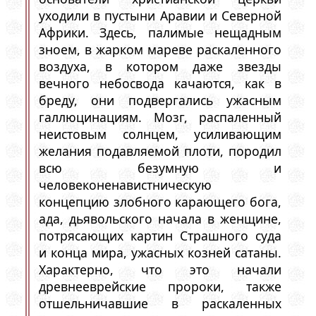
уходили в пустыни Аравии и Северной
Африки. Здесь, палимые нещадным
зноем, в жарком мареве раскаленного
воздуха, в котором даже звезды
вечного небосвода качаются, как в
бреду, они подвергались ужасным
галлюцинациям. Мозг, распаленный
неистовым солнцем, усиливающим
желания подавляемой плоти, породил
всю безумную и
человеконенавистническую
концепцию злобного карающего бога,
ада, дьявольского начала в женщине,
потрясающих картин Страшного суда
и конца мира, ужасных козней сатаны.
Характерно, что это начали
древнееврейские пророки, также
отшельничавшие в раскаленных