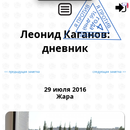
Я ПРОТИВ
Я ПРОТИВ
166 дней
года
4
Леонид Каганов:
Я ПРОТИВ
дневник
<< предыдущая заметка
следующая заметка >>
29 июля 2016
Жара