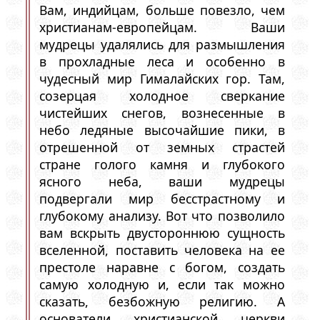
Вам, индийцам, больше повезло, чем
христианам-европейцам. Ваши
мудрецы удалялись для размышления
в прохладные леса и особенно в
чудесный мир Гималайских гор. Там,
созерцая холодное сверкание
чистейших снегов, вознесенные в
небо ледяные высочайшие пики, в
отрешенной от земных страстей
стране голого камня и глубокого
ясного неба, ваши мудрецы
подвергали мир бесстрастному и
глубокому анализу. Вот что позволило
вам вскрыть двустороннюю сущность
вселенной, поставить человека на ее
престоле наравне с богом, создать
самую холодную и, если так можно
сказать, безбожную религию. А
основатели христианской церкви