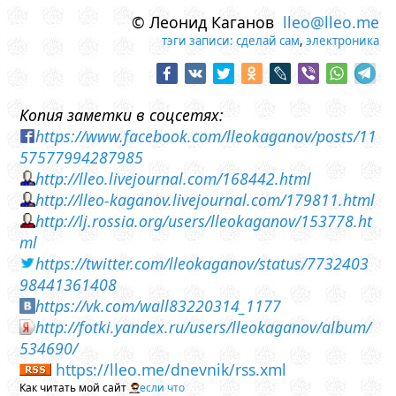
© Леонид Каганов
lleo@lleo.me
тэги записи:
сделай сам
,
электроника
Копия заметки в соцсетях:
https://www.facebook.com/lleokaganov/posts/11
57577994287985
http://lleo.livejournal.com/168442.html
http://lleo-kaganov.livejournal.com/179811.html
http://lj.rossia.org/users/lleokaganov/153778.ht
ml
https://twitter.com/lleokaganov/status/7732403
98441361408
https://vk.com/wall83220314_1177
http://fotki.yandex.ru/users/lleokaganov/album/
534690/
https://lleo.me/dnevnik/rss.xml
Как читать мой сайт
если что