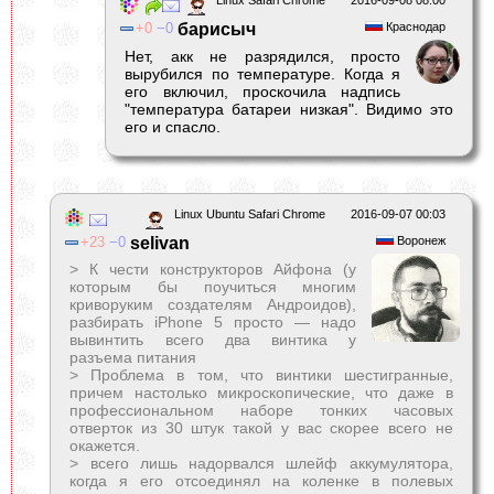
Linux Safari Chrome
2016-09-08 08:00
0
0
барисыч
Краснодар
Нет, акк не разрядился, просто
вырубился по температуре. Когда я
его включил, проскочила надпись
"температура батареи низкая". Видимо это
его и спасло.
Linux Ubuntu Safari Chrome
2016-09-07 00:03
23
0
selivan
Воронеж
> К чести конструкторов Айфона (у
которым бы поучиться многим
криворуким создателям Андроидов),
разбирать iPhone 5 просто — надо
вывинтить всего два винтика у
разъема питания
> Проблема в том, что винтики шестигранные,
причем настолько микроскопические, что даже в
профессиональном наборе тонких часовых
отверток из 30 штук такой у вас скорее всего не
окажется.
> всего лишь надорвался шлейф аккумулятора,
когда я его отсоединял на коленке в полевых