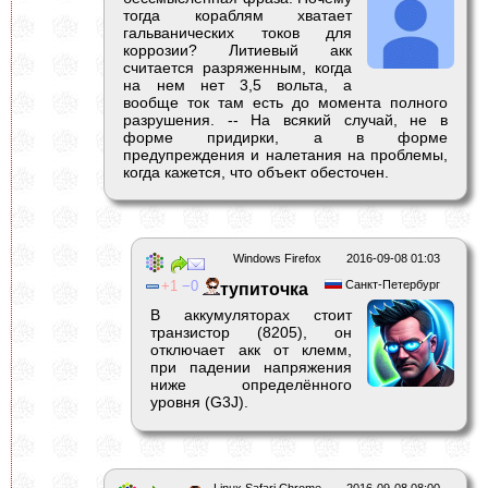
тогда кораблям хватает
гальванических токов для
коррозии? Литиевый акк
считается разряженным, когда
на нем нет 3,5 вольта, а
вообще ток там есть до момента полного
разрушения. -- На всякий случай, не в
форме придирки, а в форме
предупреждения и налетания на проблемы,
когда кажется, что объект обесточен.
Windows Firefox
2016-09-08 01:03
1
0
Санкт-Петербург
тупиточка
В аккумуляторах стоит
транзистор (8205), он
отключает акк от клемм,
при падении напряжения
ниже определённого
уровня (G3J).