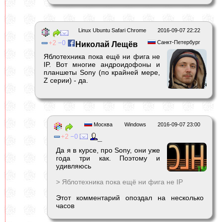
Linux Ubuntu Safari Chrome
2016-09-07 22:22
2
0
Санкт-Петербург
Николай Лещёв
Яблотехника пока ещё ни фига не
IP. Вот многие андроидофоны и
планшеты Sony (по крайней мере,
Z серии) - да.
Москва
Windows
2016-09-07 23:00
2
0
_
Да я в курсе, про Sony, они уже
года три как. Поэтому и
удивляюсь
> Яблотехника пока ещё ни фига не IP
Этот комментарий опоздал на несколько
часов