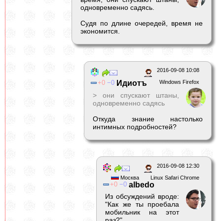
одновременно садясь.
Судя по длине очередей, время не
экономится.
2016-09-08 10:08
0
0
Идиотъ
Windows Firefox
> они спускают штаны,
одновременно садясь
Откуда знание настолько
интимных подробностей?
2016-09-08 12:30
Москва
Linux Safari Chrome
0
0
albedо
Из обсуждений вроде:
"Как же ты проебала
мобильник на этот
раз?"