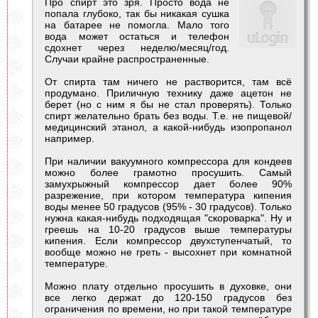
Про спирт это зря. Просто вода не
попала глубоко, так бы никакая сушка
на батарее не помогла. Мало того
вода может остаться и телефон
сдохнет через неделю/месяц/год.
Случаи крайне распространенные.
От спирта там ничего не растворится, там всё
продумано. Приличную технику даже ацетон не
берет (но с ним я бы не стал проверять). Только
спирт желательно брать без воды. Т.е. не пищевой/
медицинский этанол, а какой-нибудь изопропанол
например.
При наличии вакуумного компрессора для кондеев
можно более грамотно просушить. Самый
замухрыжный компрессор дает более 90%
разрежение, при котором температура кипения
воды менее 50 градусов (95% - 30 градусов). Только
нужна какая-нибудь подходящая "скороварка". Ну и
греешь на 10-20 градусов выше температуры
кипения. Если компрессор двухступенчатый, то
вообще можно не греть - высохнет при комнатной
температуре.
Можно плату отдельно просушить в духовке, они
все легко держат до 120-150 градусов без
ограничения по времени, но при такой температуре