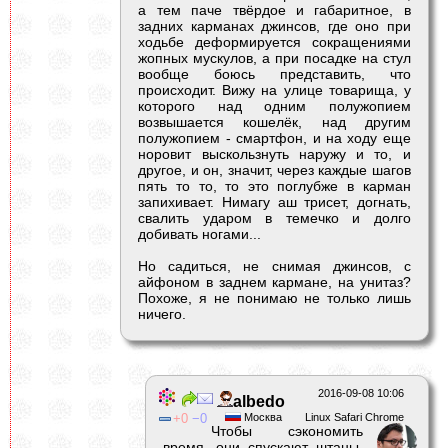
а тем паче твёрдое и габаритное, в
задних карманах джинсов, где оно при
ходьбе деформируется сокращениями
жопных мускулов, а при посадке на стул
вообще боюсь представить, что
происходит. Вижу на улице товарища, у
которого над одним полужопием
возвышается кошелёк, над другим
полужопием - смартфон, и на ходу еще
норовит выскользнуть наружу и то, и
другое, и он, значит, через каждые шагов
пять то то, то это поглубже в карман
запихивает. Нимагу аш трисет, догнать,
свалить ударом в темечко и долго
добивать ногами...
Но садиться, не снимая джинсов, с
айфоном в заднем кармане, на унитаз?
Похоже, я не понимаю не только лишь
ничего.
2016-09-08 10:06
albedо
0
0
Москва
Linux Safari Chrome
Чтобы сэкономить
время, они спускают штаны,