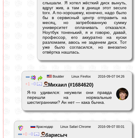
слышали. Я хотел жёсткий диск вынуть,
вдруг жив, а там в днище этот secure
torx. А по-хорошему, конечно, надо было
бы в сервисный центр отправить на
месяц, но затребованную сумму
университет оплачивать отказался.
Ноутбук тоненький, я и говорю, давай,
профессор, его аккуратно на куски
разломаем, авось не заденем диск. Тот
уже было согласился, но внезапно
отвёртка нашлась.
Boulder
Linux Firefox
2016-09-07 04:26
1
0
Михаил (#1684620)
Я-то удивился: неужели они правда
перешли на нормальные
шестигранники? Ан нет — кака бычна.
Краснодар
Linux Safari Chrome
2016-09-07 00:01
0
0
барисыч