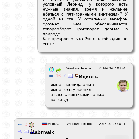
условный Леонид, у которого есть
нужные знания, время и желание
ебаться с пятигранными винтиками? У
одной из ста. У остальных телефон
сдохнет, чем обеспечивается
товарооборот
круговорот дерьма в
природе.
Как прекрасно, что Эппл такой один на
свете.
Windows Firefox
2016-09-07 08:24
16
0
Идиотъ
имеет леонида ольга
имеет ольгу леонид
а вася с винтиками только
вот стыд
3
Москва
Windows Firefox
2016-09-07 00:11
0
abrrvalk