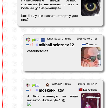
Пятиконечные звезды бывают
красными (у нескольких стран) и
белыми (у американцев).
Как бы лучше назвать отвертку для
них?
Linux Safari Chrome
2016-09-07 07:16
7
0
mikhail.seleznev.12
Тольятти
сатанистская
Windows Firefox
2016-09-07 12:14
0
0
moskal-kliatiy
Los Angeles
А 6-ти конечную как тогда
назвать? Jude-style? :)))