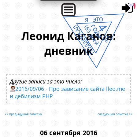
Я ЭТО
4
года
165 дней
ПОДДЕРЖАЛ
Леонид Каганов:
НЕ
дневник
Другие записи за это число:
2016/09/06 - Про зависание сайта lleo.me
и дебилизм PHP
<< предыдущая заметка
следующая заметка >>
06 сентября 2016