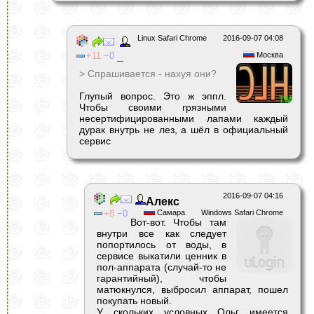
Linux Safari Chrome
2016-09-07 04:08
11
0
_
Москва
> Спрашивается - нахуя они?
Глупый вопрос. Это ж эппл.
Чтобы своими грязными
несертифицированными лапами каждый
дурак внутрь не лез, а шёл в официальный
сервис
2016-09-07 04:16
Алекс
8
0
Самара
Windows Safari Chrome
Вот-вот. Чтобы там
внутри все как следует
попортилось от воды, в
сервисе выкатили ценник в
пол-аппарата (случай-то не
гарантийный), чтобы
матюкнулся, выбросил аппарат, пошел
покупать новый.
У скольких условных Ольг имеется