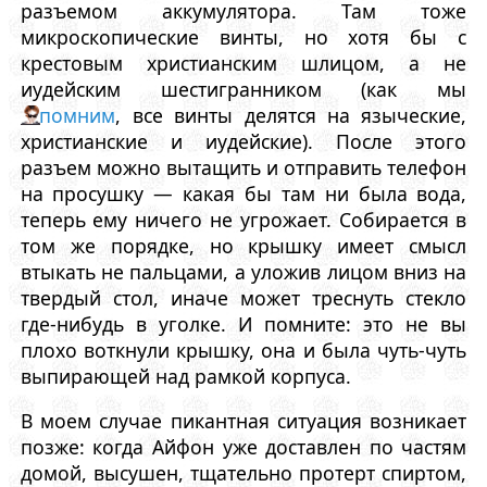
разъемом аккумулятора. Там тоже
микроскопические винты, но хотя бы с
крестовым христианским шлицом, а не
иудейским шестигранником (как мы
помним
, все винты делятся на языческие,
христианские и иудейские). После этого
разъем можно вытащить и отправить телефон
на просушку — какая бы там ни была вода,
теперь ему ничего не угрожает. Собирается в
том же порядке, но крышку имеет смысл
втыкать не пальцами, а уложив лицом вниз на
твердый стол, иначе может треснуть стекло
где-нибудь в уголке. И помните: это не вы
плохо воткнули крышку, она и была чуть-чуть
выпирающей над рамкой корпуса.
В моем случае пикантная ситуация возникает
позже: когда Айфон уже доставлен по частям
домой, высушен, тщательно протерт спиртом,