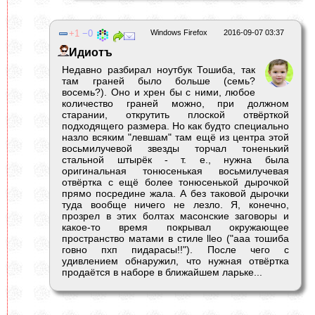
1
0
Windows Firefox
2016-09-07 03:37
Идиотъ
Недавно разбирал ноутбук Тошиба, так
там граней было больше (семь?
восемь?). Оно и хрен бы с ними, любое
количество граней можно, при должном
старании, открутить плоской отвёрткой
подходящего размера. Но как будто специально
назло всяким "левшам" там ещё из центра этой
восьмилучевой звезды торчал тоненький
стальной штырёк - т. е., нужна была
оригинальная тонюсенькая восьмилучевая
отвёртка с ещё более тонюсенькой дырочкой
прямо посредине жала. А без таковой дырочки
туда вообще ничего не лезло. Я, конечно,
прозрел в этих болтах масонские заговоры и
какое-то время покрывал окружающее
пространство матами в стиле lleo ("ааа тошиба
говно пхп пидарасы!!"). После чего с
удивлением обнаружил, что нужная отвёртка
продаётся в наборе в ближайшем ларьке...