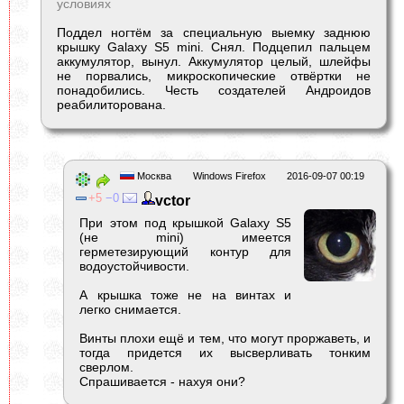
условиях
Поддел ногтём за специальную выемку заднюю
крышку Galaxy S5 mini. Снял. Подцепил пальцем
аккумулятор, вынул. Аккумулятор целый, шлейфы
не порвались, микроскопические отвёртки не
понадобились. Честь создателей Андроидов
реабилиторована.
Москва
Windows Firefox
2016-09-07 00:19
5
0
vctor
При этом под крышкой Galaxy S5
(не mini) имеется
герметезирующий контур для
водоустойчивости.
А крышка тоже не на винтах и
легко снимается.
Винты плохи ещё и тем, что могут проржаветь, и
тогда придется их высверливать тонким
сверлом.
Спрашивается - нахуя они?