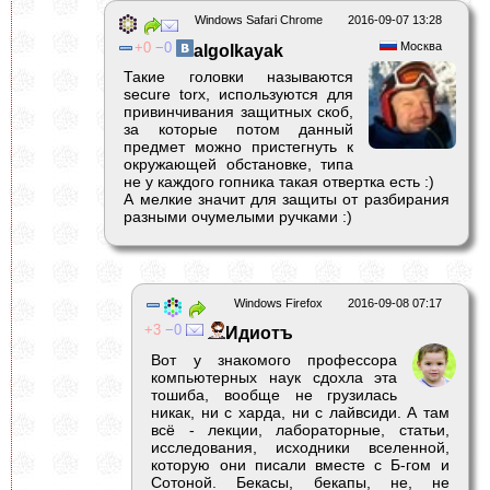
Windows Safari Chrome
2016-09-07 13:28
0
0
Москва
algolkayak
Такие головки называются
secure torx, используются для
привинчивания защитных скоб,
за которые потом данный
предмет можно пристегнуть к
окружающей обстановке, типа
не у каждого гопника такая отвертка есть :)
А мелкие значит для защиты от разбирания
разными очумелыми ручками :)
Windows Firefox
2016-09-08 07:17
3
0
Идиотъ
Вот у знакомого профессора
компьютерных наук сдохла эта
тошиба, вообще не грузилась
никак, ни с харда, ни с лайвсиди. А там
всё - лекции, лабораторные, статьи,
исследования, исходники вселенной,
которую они писали вместе с Б-гом и
Сотоной. Бекасы, бекапы, не, не