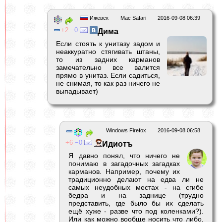
Ижевск
Mac Safari
2016-09-08 06:39
2
0
Дима
Если стоять к унитазу задом и
неаккуратно стягивать штаны,
то из задних карманов
замечательно все валится
прямо в унитаз. Если садиться,
не снимая, то как раз ничего не
выпадывает)
Windows Firefox
2016-09-08 06:58
6
0
Идиотъ
Я давно понял, что ничего не
понимаю в загадочных загадках
карманов. Например, почему их
традиционно делают на едва ли не
самых неудобных местах - на сгибе
бедра и на заднице (трудно
представить, где было бы их сделать
ещё хуже - разве что под коленками?).
Или как можно вообще носить что либо,