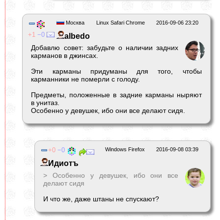
Москва
Linux Safari Chrome
2016-09-06 23:20
1
0
albedо
Добавлю совет: забудьте о наличии задних
карманов в джинсах.
Эти карманы придуманы для того, чтобы
карманники не померли с голоду.
Предметы, положенные в задние карманы ныряют
в унитаз.
Особенно у девушек, ибо они все делают сидя.
0
0
Windows Firefox
2016-09-08 03:39
Идиотъ
> Особенно у девушек, ибо они все
делают сидя
И что же, даже штаны не спускают?