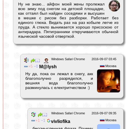
Ну не знаю... айфон моей жены пролежал
всю зиму под снегом на детской площадке,
как оттаял был найден соседями и высушен
в мешке с рисом без разборки. Работает без
единого глюка. Видать раз на раз кобыле легче из
пруда. А стекло вынимается хорошо присоскою от
антирадара. Пятигранники откручиваются обычной
языческой часовой отверткой.
Windows Safari Chrome
2016-09-07 03:45
5
0
M@lysh
Москва
Ну да, пока он лежал в снегу, акк
благополучно разрядился, и
вешняя вода благополучно
разминулась с електритчеством :)
Windows Safari Chrome
2016-09-07 09:35
1
1
Москва
vivliofika
бессмысленная фраза. Почему