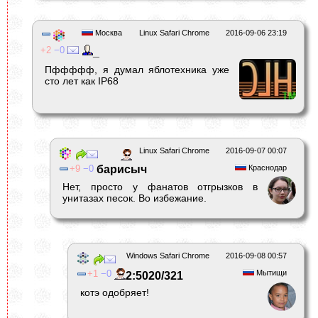
Москва
Linux Safari Chrome
2016-09-06 23:19
2
0
_
Пффффф, я думал яблотехника уже
сто лет как IP68
Linux Safari Chrome
2016-09-07 00:07
9
0
барисыч
Краснодар
Нет, просто у фанатов отгрызков в
унитазах песок. Во избежание.
Windows Safari Chrome
2016-09-08 00:57
1
0
Мытищи
2:5020/321
котэ одобряет!