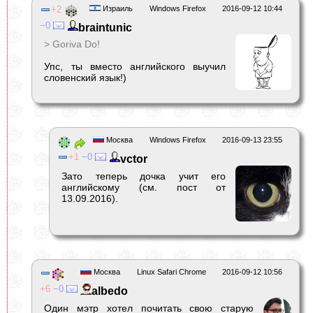
2
Израиль
Windows Firefox
2016-09-12 10:44
0
braintunic
> Goriva Do!
Упс, ты вместо английского выучил
словенский язык!)
Москва
Windows Firefox
2016-09-13 23:55
1
0
vctor
Зато теперь дочка учит его
английскому (см. пост от
13.09.2016).
Москва
Linux Safari Chrome
2016-09-12 10:56
6
0
albedо
Один мэтр хотел почитать свою старую