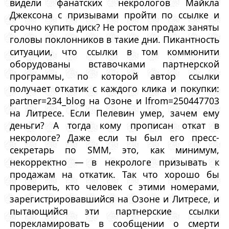
видели фанатских некрологов Майкла
Джексона с призывами пройти по ссылке и
срочно купить диск? Не ростом продаж заняты
головы поклонников в такие дни. Пикантность
ситуации, что ссылки в том коммюнити
оборудованы вставочками партнерской
программы, по которой автор ссылки
получает откатик с каждого клика и покупки:
partner=234_blog на Озоне и lfrom=250447703
на Литресе. Если Пелевин умер, зачем ему
деньги? А тогда кому прописан откат в
некрологе? Даже если ты был его пресс-
секретарь по SMM, это, как минимум,
некорректно — в некрологе призывать к
продажам на откатик. Так что хорошо бы
проверить, кто человек с этими номерами,
зарегистрировавшийся на Озоне и Литресе, и
пытающийся эти партнерские ссылки
порекламировать в сообщении о смерти