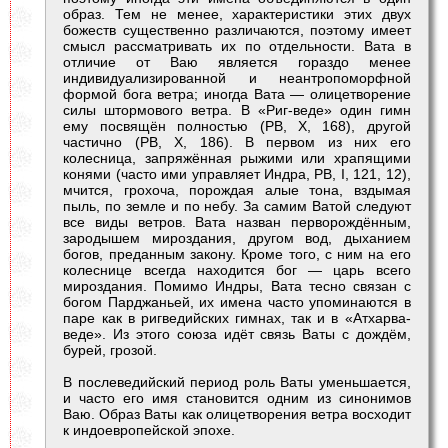
образ. Тем не менее, характеристики этих двух
божеств существенно различаются, поэтому имеет
смысл рассматривать их по отдельности. Вата в
отличие от Ваю является гораздо менее
индивидуализированной и неантропоморфной
формой бога ветра; иногда Вата — олицетворение
силы штормового ветра. В «Риг-веде» один гимн
ему посвящён полностью (РВ, Х, 168), другой
частично (РВ, Х, 186). В первом из них его
колесница, запряжённая рыжими или храпящими
конями (часто ими управляет Индра, РВ, I, 121, 12),
мчится, грохоча, порождая алые тона, вздымая
пыль, по земле и по небу. За самим Ватой следуют
все виды ветров. Вата назван перворождённым,
зародышем мироздания, другом вод, дыханием
богов, преданным закону. Кроме того, с ним на его
колеснице всегда находится бог — царь всего
мироздания. Помимо Индры, Вата тесно связан с
богом Парджаньей, их имена часто упоминаются в
паре как в ригведийских гимнах, так и в «Атхарва-
веде». Из этого союза идёт связь Ваты с дождём,
бурей, грозой.
В послеведийский период роль Ваты уменьшается,
и часто его имя становится одним из синонимов
Ваю. Образ Ваты как олицетворения ветра восходит
к индоевропейской эпохе.