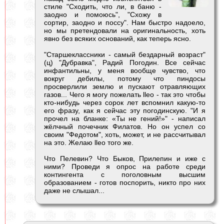
стиле "Сходить, что ли, в баню -
заодно и помоюсь", "Схожу в
сортир, заодно и поссу". Нам быстро надоело,
но мы претендовали на оригинальность, хоть
явно без всяких оснований, как теперь ясно.
"Старшеклассники - самый бездарный возраст"
(ц) "Дубравка", Радий Погодин. Все сейчас
инфантильны, у меня вообще чувство, что
вокруг дебилы, потому что пиндосы
просверлили землю и пускают отравляющих
газов... Чего я могу пожелать lleo - так это чтобы
кто-нибудь через сорок лет вспомнил какую-то
его фразу, как я сейчас эту погодинскую. "И я
прочел на бланке: «Ты не гений!»" - написал
жёлчный почечник Филатов. Но он успел со
своим "Федотом", хоть, может, и не рассчитывал
на это. Желаю lleo того же.
Что Пелевин? Что Быков, Прилепин и иже с
ними? Проведи я опрос на работе среди
контингента с поголовным высшим
образованием - готов поспорить, никто про них
даже не слышал...