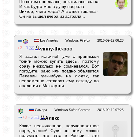
По сетям понеслась, покатилась волна
И как будто мне в душу насрала.
Виктор, книга когда? А в ответ тишина -
Он не вышел вчера из астрала...
Los Angeles
Windows Firefox
2016-09-12 06:23
2
0
vinny-the-poo
Я застал источнеГ уже с припиской
"книги можно купить здесь", поэтому
сразу нисколько не сомневался. Вот
погодите, рано или поздно объявится
Пелевин где-нибудь на людях, так
непременно сотворят ему легенду по
аналогии с Маккартни.
Самара
Windows Safari Chrome
2016-09-12 07:25
0
5
Алекс
Какое неожиданное, нерукопожатное
определение! Судя по нему, можно
подумать, что вата в России - это