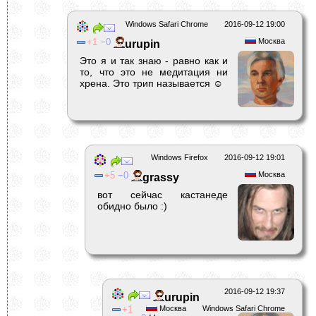
Windows Safari Chrome
2016-09-12 19:00
1
0
Москва
urupin
Это я и так знаю - равно как и
то, что это не медитация ни
хрена. Это трип называется ☺
Windows Firefox
2016-09-12 19:01
5
0
Москва
grassy
вот сейчас кастанеде
обидно было :)
2016-09-12 19:37
urupin
1
Москва
Windows Safari Chrome