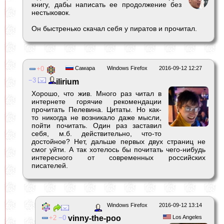
книгу, дабы написать ее продолжение без
нестыковок.
Он быстренько скачал себя у пиратов и прочитал.
0
Самара
Windows Firefox
2016-09-12 12:27
3
ilirium
Хорошо, что жив. Много раз читал в
интернете горячие рекомендации
прочитать Пелевина. Цитаты. Но как-
то никогда не возникало даже мысли,
пойти почитать. Один раз заставил
себя, м.б. действительно, что-то
достойное? Нет, дальше первых двух страниц не
смог уйти. А так хотелось бы почитать чего-нибудь
интересного от современных российских
писателей.
Windows Firefox
2016-09-12 13:14
2
0
vinny-the-poo
Los Angeles