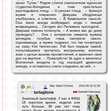
запах "Гуччи." Рядом стояла симпатичная курносая
студентка-блондинка и тоже пристально
разглядывала птицу. -- О-уенная птица... -- брякнул
мужик и покраснел. Девушка ободряюще
улыбнулась, и ответила: -- В буквальном смысле.
Она меня всегда возбуждает, когда с лекций
возвращаюсь... Сегодня вот Пелевина проходили...
Девушка смачно сплюнула. -- А можно вас до дому
проводить? ... Она с интересом смерила мужика
взглядом; голубые глаза смотрели смело.
оценивающе, и мужик подумал, что так посмотрел
на ламу Уэя Чингиз-хан. Уэй был первым ламой,
попытавшимся прочитать внутреннему монголу
коан с целью вызова просветления, и закончил свои
дни на вертеле. -- Пожалуйста! За одно и женитесь!
Вселенная входила в год скачущей драконши
комодо, и оставалось слепо следовать за ней...»
Mac Safari Chrome
2016-09-16 22:30
0
1
tartaglione
Нижний Новгород
Знакомый креатифф. У нас в ФМШ
18 короткое время, неделю или
чуть больше, 38 уже лет тому
назад было модно изъясняться в