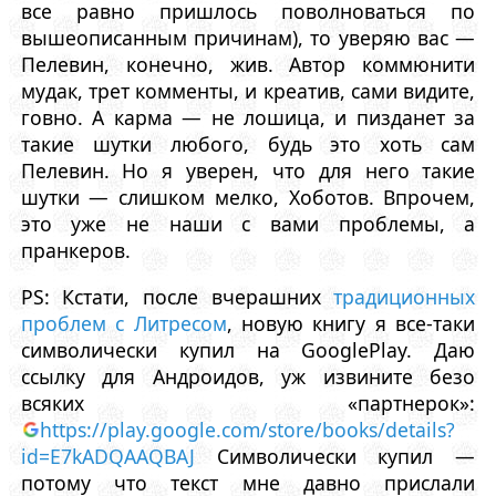
все равно пришлось поволноваться по
вышеописанным причинам), то уверяю вас —
Пелевин, конечно, жив. Автор коммюнити
мудак, трет комменты, и креатив, сами видите,
говно. А карма — не лошица, и пизданет за
такие шутки любого, будь это хоть сам
Пелевин. Но я уверен, что для него такие
шутки — слишком мелко, Хоботов. Впрочем,
это уже не наши с вами проблемы, а
пранкеров.
PS: Кстати, после вчерашних
традиционных
проблем с Литресом
, новую книгу я все-таки
символически купил на GooglePlay. Даю
ссылку для Андроидов, уж извините безо
всяких «партнерок»:
https://play.google.com/store/books/details?
id=E7kADQAAQBAJ
Символически купил —
потому что текст мне давно прислали