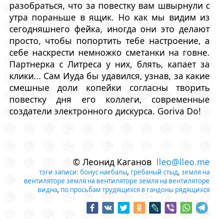
разобраться, что за повестку вам швырнули с
утра пораньше в ящик. Но как мы видим из
сегодняшнего фейка, иногда они это делают
просто, чтобы попортить тебе настроение, а
себе наскрести немножко сметанки на говне.
Партнерка с Литреса у них, блять, капает за
клики... Сам Иуда бы удавился, узнав, за какие
смешные доли копейки согласны творить
повестку дня его коллеги, современные
создатели электронного дискурса. Goriva Do!
© Леонид Каганов
lleo@lleo.me
тэги записи:
бонус наебалы
,
гребаный стыд
,
земля на
вентиляторе земля на вентиляторе земля на вентиляторе
видна
,
по просьбам трудящихся в гандоны рядящихся