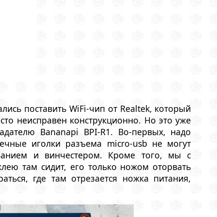
ись поставить WiFi-чип от Realtek, который
сто неисправен конструкционно. Но это уже
адателю Bananapi BPI-R1. Во-первых, надо
ечные иголки разъема micro-usb не могут
ванием и винчестером. Кроме того, мы с
лею там сидит, его только ножом оторвать
ться, где там отрезается ножка питания,