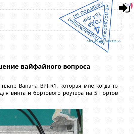
не поддержу
не поддержал
164 дня
года
не поддерживаю
4
следующая заметка >>
шение вайфайного вопроса
плате Banana BPI-R1, которая мне когда-то
для винта и бортового роутера на 5 портов