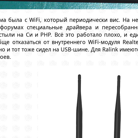
а была с WiFi, который периодически вис. На не
форумах специальные драйвера и пересобранны
тыли на Cи и PHP. Всё это работало плохо, и ед
бще отказаться от внутреннего WiFi-модуля Realt
 но и тот тоже сидел на USB-шине. Для Ralink имею
оев.