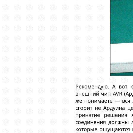
Рекомендую. А вот 
внешний чип AVR (Ар
же понимаете — вся э
сгорит не Ардуина ц
принятие решения А
соединения должны л
которые ощущаются к