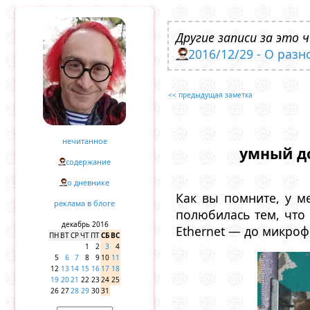
Другие записи за это ч
2016/12/29 - О разн
<< предыдущая заметка
нечитанное
умный до
содержание
о дневнике
Как вы помните, у м
реклама в блоге
полюбилась тем, что 
декабрь 2016
Ethernet — до микрофо
ПН
ВТ
СР
ЧТ
ПТ
СБ
ВС
1
2
3
4
5
6
7
8
9
10
11
12
13
14
15
16
17
18
19
20
21
22
23
24
25
26
27
28
29
30
31