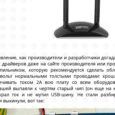
ление, как производители и разработчики догадал
 драйверов даже на сайте производителя или про
пильником, которую рекомендуется сделать обл
 вольт нормальными толстыми проводами: крош
ечивать током 2А всю плату со всем оборудо
ашей выпаяли к чертям старый чип (он еще на к
ал ток и не мутил USB-шину. Не стали разбира
 выкинули, вот так: