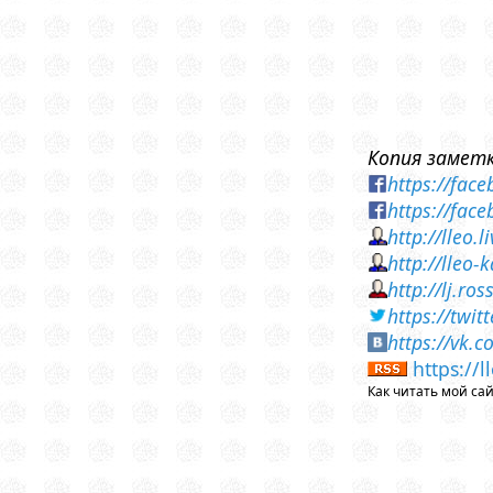
Копия заметк
https://fa
https://fa
http://lleo.
http://lleo
http://lj.r
https://twi
https://vk.
https://
Как читать мой са