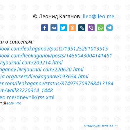
© Леонид Каганов
lleo@lleo.me
и в соцсетях:
cebook.com/leokaganov/posts/195125291013515
cebook.com/lleokaganov/posts/1459043004141481
livejournal.com/209214.html
-kaganov.livejournal.com/220620.html
ossia.org/users/lleokaganov/193654.html
tter.com/lleokaganov/status/874975709768413184
com/wall83220314_1448
lleo.me/dnevnik/rss.xml
йт
если что
следующая заметка >>