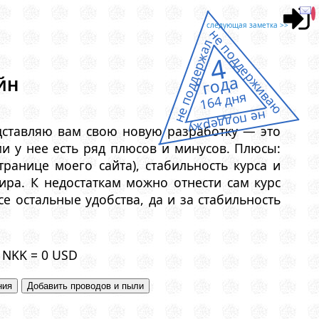
следующая заметка >>
не поддерживаю
не поддержал
4
года
ЙН
164 дня
не поддержу
дставляю вам свою новую разработку — это
и у нее есть ряд плюсов и минусов. Плюсы:
транице моего сайта), стабильность курса и
ра. К недостаткам можно отнести сам курс
се остальные удобства, да и за стабильность
NKK = 0 USD