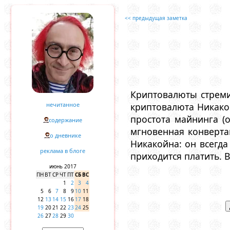
<< предыдущая заметка
Криптовалюты стреми
нечитанное
криптовалюта Никако
простота майнинга (о
содержание
мгновенная конверта
о дневнике
Никакойна: он всегда 
реклама в блоге
приходится платить. 
июнь 2017
ПН
ВТ
СР
ЧТ
ПТ
СБ
ВС
1
2
3
4
5
6
7
8
9
10
11
12
13
14
15
16
17
18
19
20
21
22
23
24
25
26
27
28
29
30