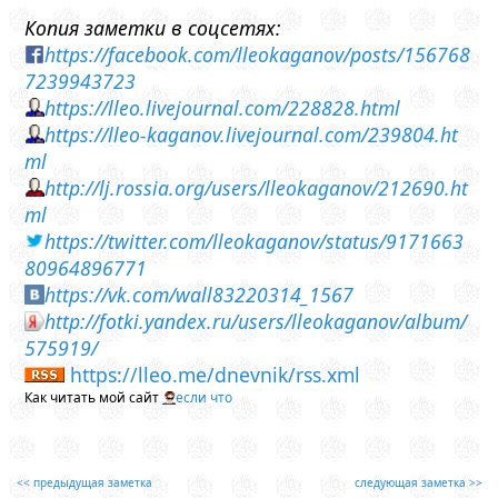
Копия заметки в соцсетях:
https://facebook.com/lleokaganov/posts/156768
7239943723
https://lleo.livejournal.com/228828.html
https://lleo-kaganov.livejournal.com/239804.ht
ml
http://lj.rossia.org/users/lleokaganov/212690.ht
ml
https://twitter.com/lleokaganov/status/9171663
80964896771
https://vk.com/wall83220314_1567
http://fotki.yandex.ru/users/lleokaganov/album/
575919/
https://lleo.me/dnevnik/rss.xml
Как читать мой сайт
если что
<< предыдущая заметка
следующая заметка >>