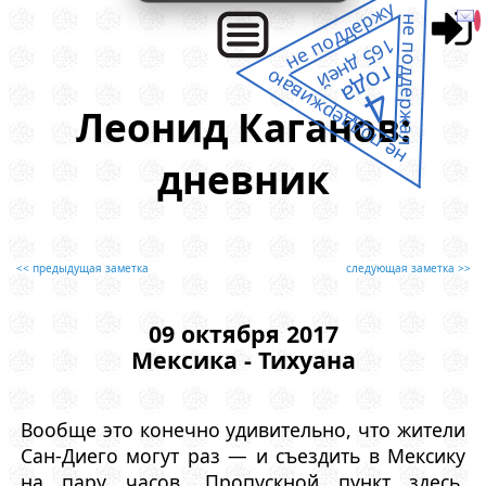
не поддержу
не поддержал
165 дней
года
не поддерживаю
4
Леонид Каганов:
дневник
<< предыдущая заметка
следующая заметка >>
09 октября 2017
Мексика - Тихуана
Вообще это конечно удивительно, что жители
Сан-Диего могут раз — и съездить в Мексику
на пару часов. Пропускной пункт здесь,