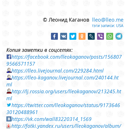
© Леонид Каганов
lleo@lleo.me
тэги записи:
USA
Копия заметки в соцсетях:
https://facebook.com/lleokaganov/posts/156807
9566571157
https://lleo.livejournal.com/229284.html
https://lleo-kaganov.livejournal.com/240144.ht
ml
http://lj.rossia.org/users/lleokaganov/213245.ht
ml
https://twitter.com/lleokaganov/status/9173646
30120488961
https://vk.com/wall83220314_1569
http://fotki.yandex.ru/users/lleokaganov/album/