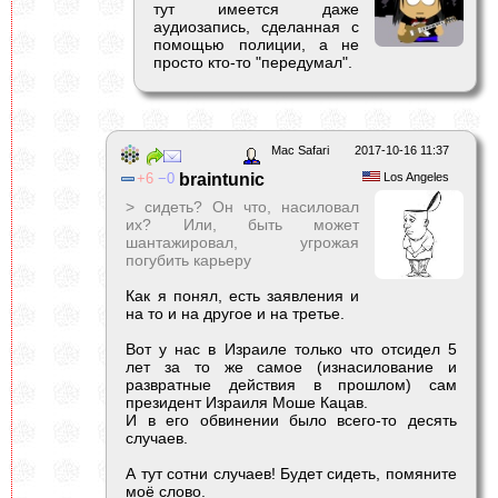
тут имеется даже
аудиозапись, сделанная с
помощью полиции, а не
просто кто-то "передумал".
Mac Safari
2017-10-16 11:37
6
0
braintunic
Los Angeles
> сидеть? Он что, насиловал
их? Или, быть может
шантажировал, угрожая
погубить карьеру
Как я понял, есть заявления и
на то и на другое и на третье.
Вот у нас в Израиле только что отсидел 5
лет за то же самое (изнасилование и
развратные действия в прошлом) сам
президент Израиля Моше Кацав.
И в его обвинении было всего-то десять
случаев.
А тут сотни случаев! Будет сидеть, помяните
моё слово.