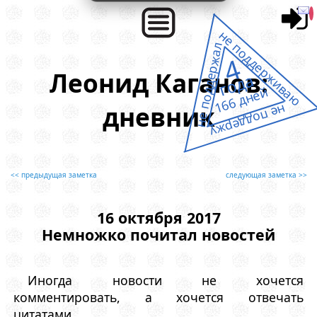
не поддерживаю
не поддержал
4
Леонид Каганов:
года
166 дней
дневник
не поддержу
<< предыдущая заметка
следующая заметка >>
16 октября 2017
Немножко почитал новостей
Иногда новости не хочется
комментировать, а хочется отвечать
цитатами.