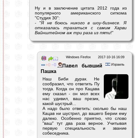
Ну и в заключение цитата 2012 года из
популярного американского ситкома
"Студия 30":
- "
Я не боюсь никого в шоу-бизнесе. Я
отказалась трахаться с самим Харви
Вайнштейном аж три раза из пяти
!"
Windows Firefox
2017-10-16 16:09
0
0
Израиль
Павел бывший
Пашка
Наш Биби дурак. Не
сообразил, что ответить Пу
тогда. Когда он про Кацава
ему сказал - он мол всех
нас удивил, ваш презик,
какой шустрый...
А надо было ответить: сколько бы наш
Кацав ни шустрил, до вашего Берии ему
далеко. Особенно приятно, что слово
"ваш" тут два раза верное. Учитывая
первую специальность и звание
собеседника.