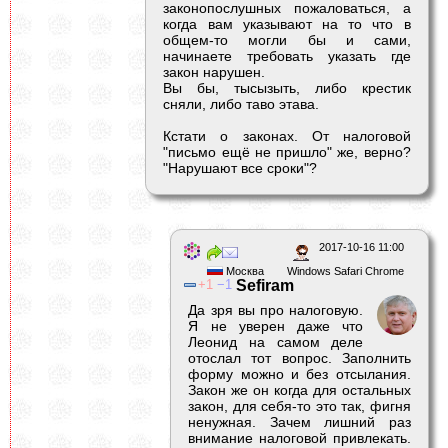
законопослушных пожаловаться, а
когда вам указывают на то что в
общем-то могли бы и сами,
начинаете требовать указать где
закон нарушен.
Вы бы, тысызыть, либо крестик
сняли, либо таво этава.
Кстати о законах. От налоговой
"письмо ещё не пришло" же, верно?
"Нарушают все сроки"?
2017-10-16 11:00
Москва
Windows Safari Chrome
1
1
Sefiram
Да зря вы про налоговую.
Я не уверен даже что
Леонид на самом деле
отослал тот вопрос. Заполнить
форму можно и без отсылания.
Закон же он когда для остальных
закон, для себя-то это так, фигня
ненужная. Зачем лишний раз
внимание налоговой привлекать.