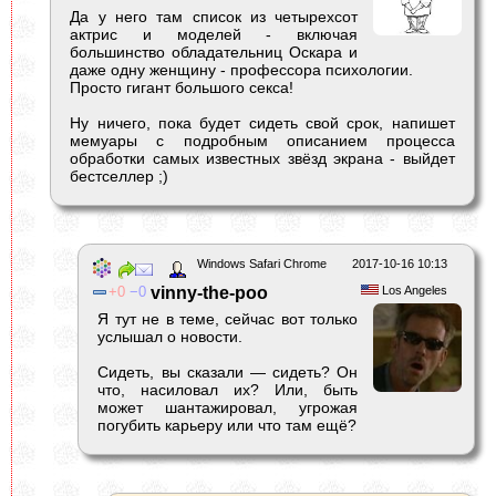
Да у него там список из четырехсот
актрис и моделей - включая
большинство обладательниц Оскара и
даже одну женщину - профессора психологии.
Просто гигант большого секса!
Ну ничего, пока будет сидеть свой срок, напишет
мемуары с подробным описанием процесса
обработки самых известных звёзд экрана - выйдет
бестселлер ;)
Windows Safari Chrome
2017-10-16 10:13
0
0
vinny-the-poo
Los Angeles
Я тут не в теме, сейчас вот только
услышал о новости.
Сидеть, вы сказали — сидеть? Он
что, насиловал их? Или, быть
может шантажировал, угрожая
погубить карьеру или что там ещё?