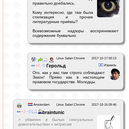
правильно доебались.
Кому интересно, где там была
стилизация и прочие
литературные приёмы?
Всевозможные надзоры воспринимают
содержание буквально.
Linux Safari Chrome
2017-10-17 00:13
0
0
Герольд
Израиль
Ого, как у вас там строго соблюдают
Закон! Прямо как в настоящем
правовом государстве. Молодцы.
Amsterdam
Linux Safari Chrome
2017-10-16 09:46
3
0
braintunic
> обвинен в былых сексуальных
домогательствах к актрисам