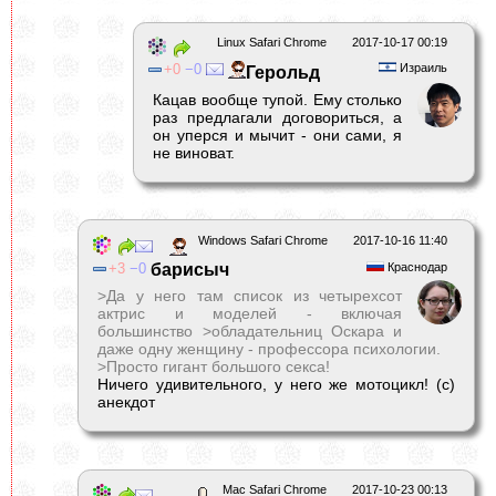
Linux Safari Chrome
2017-10-17 00:19
0
0
Израиль
Герольд
Кацав вообще тупой. Ему столько
раз предлагали договориться, а
он уперся и мычит - они сами, я
не виноват.
Windows Safari Chrome
2017-10-16 11:40
3
0
барисыч
Краснодар
>Да у него там список из четырехсот
актрис и моделей - включая
большинство
>обладательниц Оскара и
даже одну женщину - профессора психологии.
>Просто гигант большого секса!
Ничего удивительного, у него же мотоцикл! (с)
анекдот
Mac Safari Chrome
2017-10-23 00:13