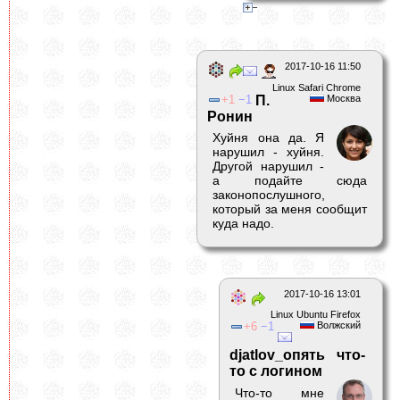
2017-10-16 11:50
Linux Safari Chrome
1
1
П.
Москва
Ронин
Хуйня она да. Я
нарушил - хуйня.
Другой нарушил -
а подайте сюда
законопослушного,
который за меня сообщит
куда надо.
2017-10-16 13:01
Linux Ubuntu Firefox
6
1
Волжский
djatlov_опять что-
то с логином
Что-то мне