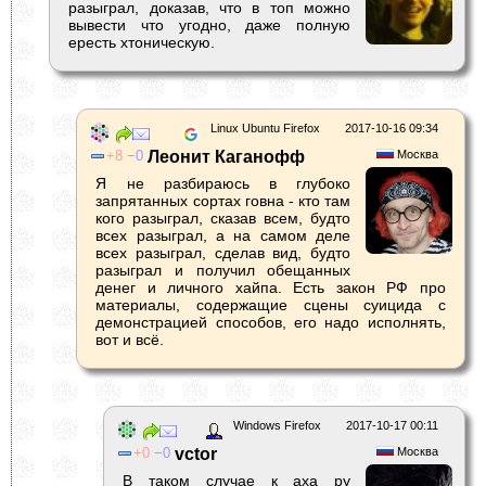
разыграл, доказав, что в топ можно
вывести что угодно, даже полную
ересть хтоническую.
Linux Ubuntu Firefox
2017-10-16 09:34
8
0
Леонит Каганофф
Москва
Я не разбираюсь в глубоко
запрятанных сортах говна - кто там
кого разыграл, сказав всем, будто
всех разыграл, а на самом деле
всех разыграл, сделав вид, будто
разыграл и получил обещанных
денег и личного хайпа. Есть закон РФ про
материалы, содержащие сцены суицида с
демонстрацией способов, его надо исполнять,
вот и всё.
Windows Firefox
2017-10-17 00:11
0
0
vctor
Москва
В таком случае к аха ру