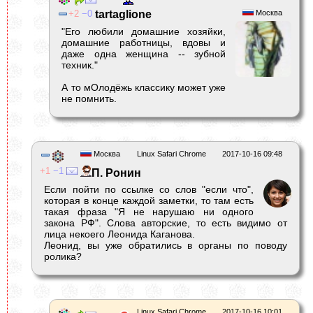
2
0
tartaglione
Москва
"Его любили домашние хозяйки,
домашние работницы, вдовы и
даже одна женщина -- зубной
техник."
А то мОлодёжь классику может уже
не помнить.
Москва
Linux Safari Chrome
2017-10-16 09:48
1
1
П. Ронин
Если пойти по ссылке со слов "если что",
которая в конце каждой заметки, то там есть
такая фраза "Я не нарушаю ни одного
закона РФ". Слова авторские, то есть видимо от
лица некоего Леонида Каганова.
Леонид, вы уже обратились в органы по поводу
ролика?
Linux Safari Chrome
2017-10-16 10:01