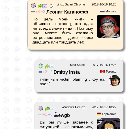
Linux Safari Chrome
2017-10-16 10:23
8
3
Леонит Каганофф
Москва
Но цель моей книги –
объяснить наконец, что «да»
не всегда значит «да». Поэтому
оно может быть отозвано
ретроспективно, даже через
двадцать или тридцать лет.
Mac Safari
2017-10-16 17:26
2
2
Dmitry Insta
Toronto
типичный victim blaming , фу на
вас :(
Windows Firefox
2017-10-17 10:27
1
0
Германия
ewgb
Вы бы лучше заранее с
ситуацией ознакомились,