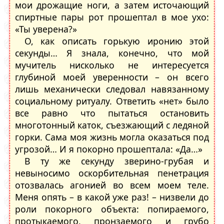
мои дрожащие ноги, а затем источающий
спиртные пары рот прошептал в мое ухо:
«Ты уверена?»
О, как описать горькую иронию этой
секунды… Я знала, конечно, что мой
мучитель нисколько не интересуется
глубиной моей уверенности – он всего
лишь механически следовал навязанному
социальному ритуалу. Ответить «нет» было
все равно что пытаться остановить
многотонный каток, съезжающий с ледяной
горки. Сама моя жизнь могла оказаться под
угрозой… И я покорно прошептала: «Да…»
В ту же секунду зверино-грубая и
невыносимо оскорбительная пенетрация
отозвалась агонией во всем моем теле.
Меня опять – в какой уже раз! – низвели до
роли покорного объекта: попираемого,
протыкаемого, пронзаемого и грубо