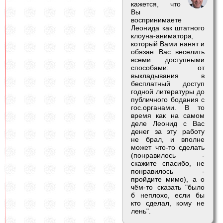
кажется, что
Вы
воспринимаете
Леонида как штатного
клоуна-аниматора,
который Вами нанят и
обязан Вас веселить
всеми доступными
способами: от
выкладывания в
бесплатный доступ
годной литературы до
публичного бодания с
гос.органами. В то
время как на самом
деле Леонид с Вас
денег за эту работу
не брал, и вполне
может что-то сделать
(понравилось -
скажите спасибо, не
понравилось -
пройдите мимо), а о
чём-то сказать "было
б неплохо, если бы
кто сделал, кому не
лень".