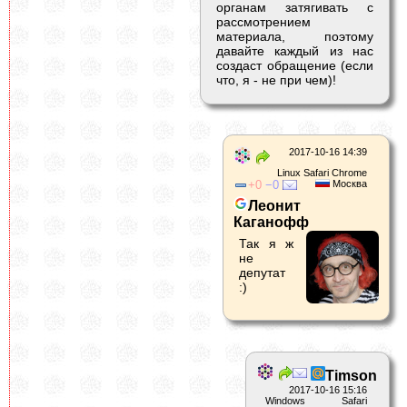
органам затягивать с
рассмотрением
материала, поэтому
давайте каждый из нас
создаст обращение (если
что, я - не при чем)!
2017-10-16 14:39
Linux Safari Chrome
0
0
Москва
Леонит
Каганофф
Так я ж
не
депутат
:)
Timson
2017-10-16 15:16
Windows Safari