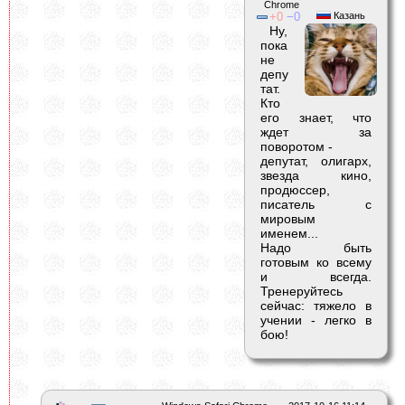
Chrome
0
0
Казань
Ну,
пока
не
депу
тат.
Кто
его знает, что
ждет за
поворотом -
депутат, олигарх,
звезда кино,
продюссер,
писатель с
мировым
именем...
Надо быть
готовым ко всему
и всегда.
Тренеруйтесь
сейчас: тяжело в
учении - легко в
бою!