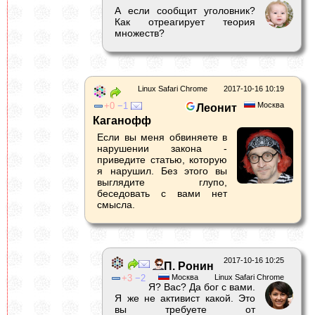
А если сообщит уголовник?
Как отреагирует теория
множеств?
Linux Safari Chrome
2017-10-16 10:19
0
1
Москва
Леонит
Каганофф
Если вы меня обвиняете в
нарушении закона -
приведите статью, которую
я нарушил. Без этого вы
выглядите глупо,
беседовать с вами нет
смысла.
2017-10-16 10:25
П. Ронин
3
2
Москва
Linux Safari Chrome
Я? Вас? Да бог с вами.
Я же не активист какой. Это
вы требуете от