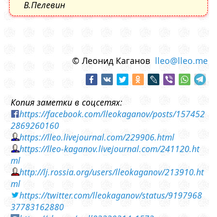
В.Пелевин
© Леонид Каганов
lleo@lleo.me
Копия заметки в соцсетях:
https://facebook.com/lleokaganov/posts/157452
2869260160
https://lleo.livejournal.com/229906.html
https://lleo-kaganov.livejournal.com/241120.ht
ml
http://lj.rossia.org/users/lleokaganov/213910.ht
ml
https://twitter.com/lleokaganov/status/9197968
37783162880