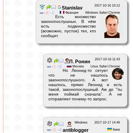
2017-10-16 10:12
Stanislav
8
1
Франция
Windows Safari Chrome
Есть множество
законопослушных. В нём
есть подмножество
(возможно, пустое) тех, кто
сообщит.
2017-10-16 11:43
П. Ронин
1
0
Москва
Linux Safari Chrome
Но Леонид-то сетует
что не нашлось
законопослушного. А вот
нашлось, прямо Леонид и есть
такой, законопослушный. Аж до "ты
меня поймай сначала". А не
отправляет почему-то запрос.
Windows
2017-10-17 14:46
0
0
antiblogger
Киев