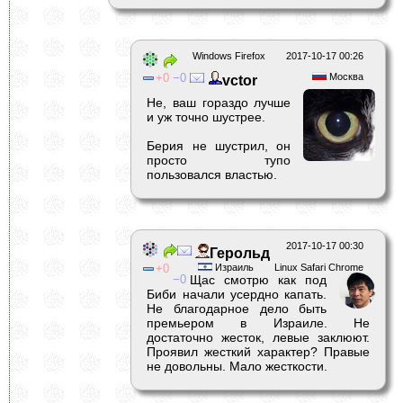
Windows Firefox
2017-10-17 00:26
0
0
Москва
vctor
Не, ваш гораздо лучше
и уж точно шустрее.
Берия не шустрил, он
просто тупо
пользовался властью.
2017-10-17 00:30
Герольд
0
Израиль
Linux Safari Chrome
0
Щас смотрю как под
Биби начали усердно капать.
Не благодарное дело быть
премьером в Израиле. Не
достаточно жесток, левые заклюют.
Проявил жесткий характер? Правые
не довольны. Мало жесткости.