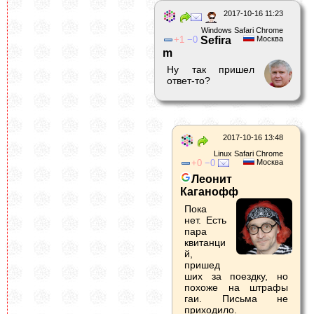
2017-10-16 11:23
Windows Safari Chrome
1
0
Sefira
Москва
m
Ну так пришел
ответ-то?
2017-10-16 13:48
Linux Safari Chrome
0
0
Москва
Леонит
Каганофф
Пока
нет. Есть
пара
квитанци
й,
пришед
ших за поездку, но
похоже на штрафы
гаи. Письма не
приходило.