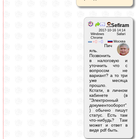
Sefiram
2017-10-16 14:14
Windows Safari
Chrome
0
0
Москва
Пич
яль.
Позвонить
в налоговую и
уточнить что с
вопросом не
вариант? а то три
уже месяца
прошло.
Кстати, в личном
кабинете (в
"Электронный
документооборот"
) обычно пишут
статус. Есть там
что-нибудь? Там
может и ответ в
виде pdf быть.