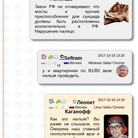
Закон РФ не оговаривает, что
мосты и прочие
приспособления для суицида
должны быть расположены
исключительно в РФ.
Нарушение налицо.
2017-10-16 13:25
Sefiram
1
0
Москва
Windows Safari Chrome
Н
у и квартирники по B1/B2 визе
нельзя проводить.
2017-10-16 14:33
Леонит
0
0
Москва
Linux Safari Chrome
Каганофф
Как это нельзя? Вы
разве не слышали, что
Омерика наш главный
геополитический враг и