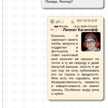
Правда, Леонид?
2017-10-16 11:07
Москва
Linux Safari Chrome
3
2
Леонит Каганофф
Конечно. А
скриншот своего
якобы запроса я
подделал в
фотошопе. А
ответ налоговой
мне конечно же пришел по
почте в ту же секунду и даже
минутой раньше, просто я до
сих пор не хочу публиковать
его из страха и вредности.
Мне есть что скрывать, моя
безнравственность, лживость
и изворотливость не имеет
границ. Особенно когда речь
о хуйне.