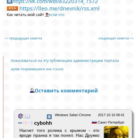
https://vk.com/wall83220314_1572
https://lleo.me/dnevnik/rss.xml
Как читать мой сайт
если что
<< предыдущая заметка
следующая заметка >>
пожаловаться на эту публикацию администрации портала
архив понравившихся мне ссылок
Оставить комментарий
Windows Safari Chrome
2017-10-16 08:41
1
1
cybohh
Санкт-Петербург
Насчет того ролика с крымом - это
вроде пранка я так понял. Нас Дружко