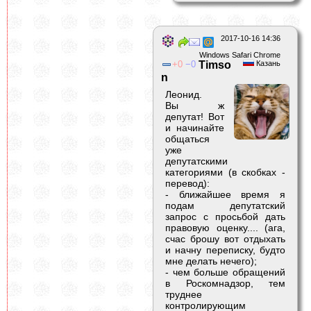
2017-10-16 14:36
Windows Safari Chrome
0
0
Timso
Казань
n
Леонид.
Вы ж
депутат! Вот
и начинайте
общаться
уже
депутатскими
категориями (в скобках -
перевод):
- ближайшее время я
подам депутатский
запрос с просьбой дать
правовую оценку.... (ага,
счас брошу вот отдыхать
и начну переписку, будто
мне делать нечего);
- чем больше обращений
в Роскомнадзор, тем
труднее
контролирующим