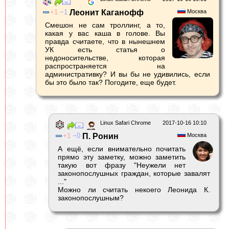
1
1
Леонит Каганофф
Москва
Смешон не сам троллинг, а то,
какая у вас каша в голове. Вы
правда считаете, что в нынешнем
УК есть статья о
недоносительстве, которая
распространяется на
административку? И вы бы не удивились, если
бы это было так? Погодите, еще будет.
Linux Safari Chrome
2017-10-16 10:10
1
0
П. Ронин
Москва
А ещё, если внимательно почитать
прямо эту заметку, можно заметить
такую вот фразу "Неужели нет
законопослушных граждан, которые завалят
..."
Можно ли считать некоего Леонида К.
законопослушным?