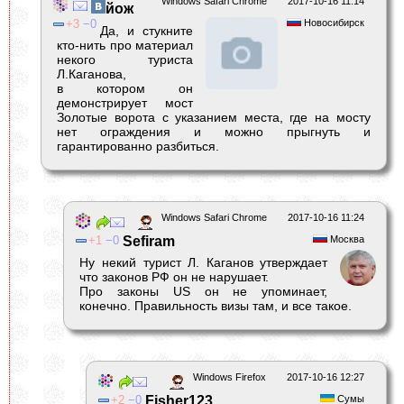
Windows Safari Chrome
2017-10-16 11:14
йож
3
0
Новосибирск
Да, и стукните
кто-нить про материал
некого туриста
Л.Каганова,
в котором он
демонстрирует мост
Золотые ворота с указанием места, где на мосту
нет ограждения и можно прыгнуть и
гарантированно разбиться.
Windows Safari Chrome
2017-10-16 11:24
1
0
Sefiram
Москва
Ну некий турист Л. Каганов утверждает
что законов РФ он не нарушает.
Про законы US он не упоминает,
конечно. Правильность визы там, и все такое.
Windows Firefox
2017-10-16 12:27
2
0
Fisher123
Сумы