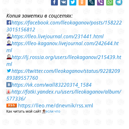
Копия заметки в соцсетях:
https://facebook.com/lleokaganov/posts/158222
3015156812
https://lleo.livejournal.com/231441.html
https://lleo-kaganov.livejournal.com/242644.ht
ml
http://lj.rossia.org/users/lleokaganov/215439.ht
ml
https://twitter.com/lleokaganov/status/9228209
89389557760
https://vk.com/wall83220314_1584
http://fotki.yandex.ru/users/lleokaganov/album/
577336/
https://lleo.me/dnevnik/rss.xml
Как читать мой сайт
если что