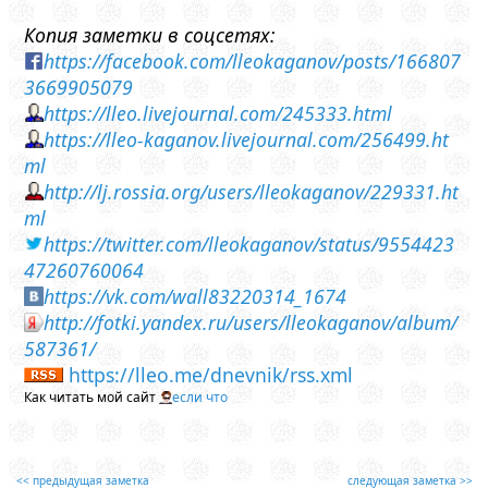
Копия заметки в соцсетях:
https://facebook.com/lleokaganov/posts/166807
3669905079
https://lleo.livejournal.com/245333.html
https://lleo-kaganov.livejournal.com/256499.ht
ml
http://lj.rossia.org/users/lleokaganov/229331.ht
ml
https://twitter.com/lleokaganov/status/9554423
47260760064
https://vk.com/wall83220314_1674
http://fotki.yandex.ru/users/lleokaganov/album/
587361/
https://lleo.me/dnevnik/rss.xml
Как читать мой сайт
если что
<< предыдущая заметка
следующая заметка >>