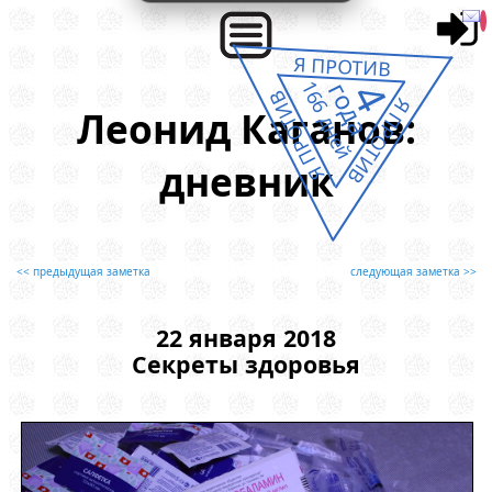
Я ПРОТИВ
4
166 дней
года
Я ПРОТИВ
Я ПРОТИВ
Леонид Каганов:
дневник
<< предыдущая заметка
следующая заметка >>
22 января 2018
Секреты здоровья