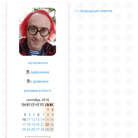
<< предыдущая заметка
нечитанное
содержание
о дневнике
реклама в блоге
сентябрь 2018
ПН
ВТ
СР
ЧТ
ПТ
СБ
ВС
1
2
3
4
5
6
7
8
9
10
11
12
13
14
15
16
17
18
19
20
21
22
23
24
25
26
27
28
29
30