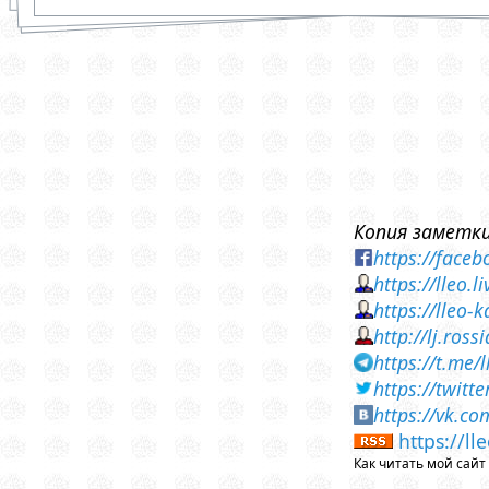
Копия заметки
https://face
https://lleo.
https://lleo
http://lj.ros
https://t.me/
https://twit
https://vk.c
https://l
Как читать мой сай