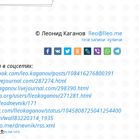
© Леонид Каганов
lleo@lleo.me
тэги записи:
куличи
 в соцсетях:
book.com/leo.kaganov/posts/108416276800391
livejournal.com/287274.html
-kaganov.livejournal.com/298390.html
sia.org/users/lleokaganov/271281.html
lleodnevnik/171
ter.com/lleokaganov/status/1045808725041254400
om/wall83220314_1935
leo.me/dnevnik/rss.xml
т
если что